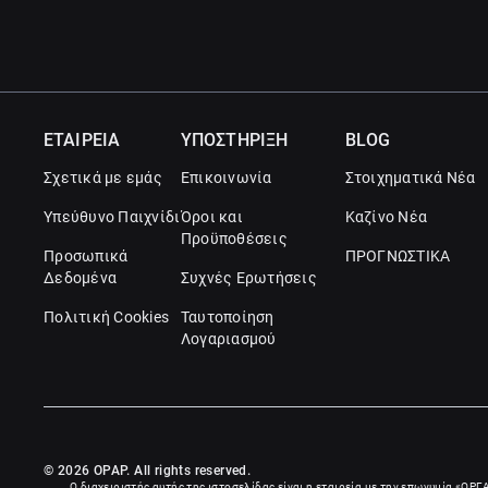
ΕΤΑΙΡΕΙΑ
ΥΠΟΣΤΗΡΙΞΗ
BLOG
Σχετικά με εμάς
Επικοινωνία
Στοιχηματικά Νέα
Υπεύθυνο Παιχνίδι
Όροι και
Καζίνο Νέα
Προϋποθέσεις
Προσωπικά
ΠΡΟΓΝΩΣΤΙΚΑ
Δεδομένα
Συχνές Ερωτήσεις
Πολιτική Cookies
Ταυτοποίηση
Λογαριασμού
© 2026 OPAP. All rights reserved.
Ο διαχειριστής αυτής της ιστοσελίδας είναι η εταιρεία με την επωνυμία «
ΟΡΓ