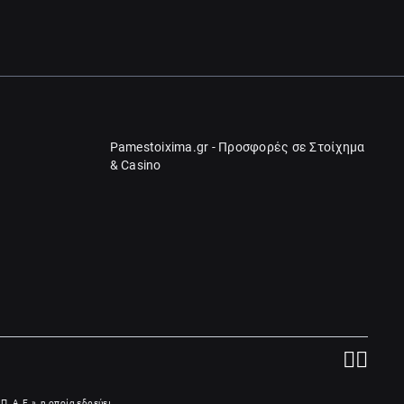
Pamestoixima.gr - Προσφορές σε Στοίχημα
& Casino
Π. Α.Ε.», η οποία εδρεύει