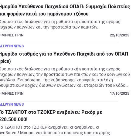
Ημερίδα Υπεύθυνου Παιχνιδιού ΟΠΑΠ: Συμμαχία Πολιτείας
και φορέων κατά του παράνομου τζόγου
Ουσιαστικός διάλογος για τη ρυθμιστική εποπτεία της αγοράς 
τυχερών παιγνίων και την προστασία των παικτών.
9
ΜΗΝΕΣ ΠΡΙΝ
22/10/2025
ALLWYN NEWS
Ημερίδα-σταθμός για το Υπεύθυνο Παιχνίδι από τον ΟΠΑΠ
(pics)
Ουσιαστικός διάλογος για τη ρυθμιστική εποπτεία της αγοράς 
τυχερών παιγνίων, την προστασία των παικτών και του κοινωνικού 
συνόλου. Εκπρόσωποι της κυβέρνησης, κορυφαία στελέχη 
ρυθμιστικών αρχών, διεθνών ενώσεων και εταιρειών του κλάδου 
έστειλαν μήνυμα για κοινή προσπάθεια γύρω από το Υπεύθυνο 
9
ΜΗΝΕΣ ΠΡΙΝ
17/10/2025
Παιχνίδι και την πάταξη του παράνομου τζόγου.
ALLWYN NEWS
Το ΤΖΑΚΠΟΤ στο ΤΖΟΚΕΡ ανεβαίνει: Ρεκόρ με
€28.500.000!
Το ΤΖΑΚΠΟΤ στο ΤΖΟΚΕΡ ανεβαίνει, κι ανεβαίνει, κι 
ανεβαίνει! Μπορεί να είσαι εσύ ο επόμενος υπερτυχερός 