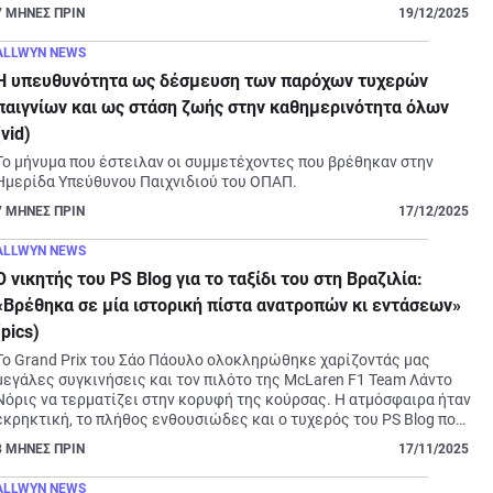
7
ΜΗΝΕΣ ΠΡΙΝ
19/12/2025
ALLWYN NEWS
Η υπευθυνότητα ως δέσμευση των παρόχων τυχερών
παιγνίων και ως στάση ζωής στην καθημερινότητα όλων
(vid)
Το μήνυμα που έστειλαν οι συμμετέχοντες που βρέθηκαν στην 
Ημερίδα Υπεύθυνου Παιχνιδιού του ΟΠΑΠ.
7
ΜΗΝΕΣ ΠΡΙΝ
17/12/2025
ALLWYN NEWS
Ο νικητής του PS Blog για το ταξίδι του στη Βραζιλία:
«Βρέθηκα σε μία ιστορική πίστα ανατροπών κι εντάσεων»
(pics)
Το Grand Prix του Σάο Πάουλο ολοκληρώθηκε χαρίζοντάς μας 
μεγάλες συγκινήσεις και τον πιλότο της McLaren F1 Team Λάντο 
Νόρις να τερματίζει στην κορυφή της κούρσας. Η ατμόσφαιρα ήταν 
εκρηκτική, το πλήθος ενθουσιώδες και ο τυχερός του PS Blog που 
πέταξε μέχρι τη Βραζιλία τώρα μας μεταφέρει τη μοναδική 
8
ΜΗΝΕΣ ΠΡΙΝ
17/11/2025
εμπειρία που έζησε.
ALLWYN NEWS