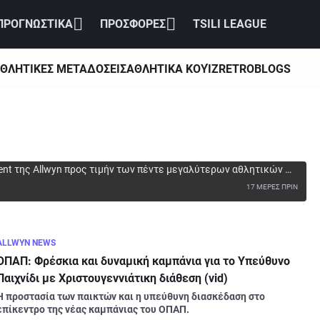
ΠΡΟΓΝΩΣΤΙΚΑ
ΠΡΟΣΦΟΡΕΣ
TSILI LEAGUE
ΘΛΗΤΙΚΕΣ ΜΕΤΑΔΟΣΕΙΣ
ΑΘΛΗΤΙΚΑ ΚΟΥΊΖ
RETRO
BLOGS
ση στο event της Allwyn με τις 5 μεγαλύτερες
ent της Allwyn προς τιμήν των πέντε μεγαλύτερων αθλητικών 
 ως χορηγός.
17
ΜΕΡΕΣ ΠΡΙΝ
ALLWYN NEWS
ΟΠΑΠ: Φρέσκια και δυναμική καμπάνια για το Υπεύθυνο
Παιχνίδι με Χριστουγεννιάτικη διάθεση (vid)
Η προστασία των παικτών και η υπεύθυνη διασκέδαση στο 
επίκεντρο της νέας καμπάνιας του ΟΠΑΠ.