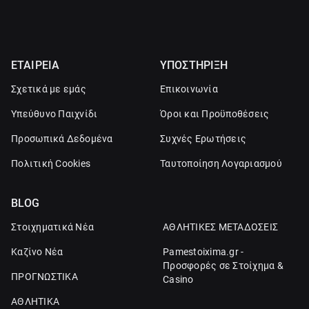
Τότεναμ - Λίβερπουλ
22:00
ΕΤΑΙΡΕΙΑ
ΥΠΟΣΤΗΡΙΞΗ
Σέλτικ - Νταντί
22:15
Σχετικά με εμάς
Επικοινωνία
Υπεύθυνο Παιχνίδι
Όροι και Προϋποθέσεις
Εστρέλα - Σπόρτινγκ Λισαβόνας (Ζ)
22:30
Προσωπικά Δεδομένα
Συχνές Ερωτήσεις
Πολιτική Cookies
Ταυτοποίηση Λογαριασμού
Τίγκρε - Ρίβερ Πλέιτ (Ζ)
23:00
BLOG
Στοιχηματικά Νέα
ΑΘΛΗΤΙΚΕΣ ΜΕΤΑΔΟΣΕΙΣ
Καζίνο Νέα
Pamestoixima.gr -
Προσφορές σε Στοίχημα &
ΠΡΟΓΝΩΣΤΙΚΑ
Casino
ΑΘΛΗΤΙΚΑ