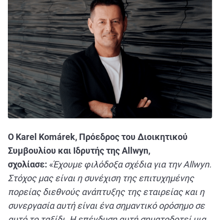
Ο Karel Kom
árek,
Πρόεδρος
του
Διοικητικού
Συμβουλίου
και
Ιδρυτής
της Allwyn,
σχολίασε:
«
Έχουμε φιλόδοξα σχέδια για την Allwyn.
Στόχος μας είναι η συνέχιση της επιτυχημένης
πορείας διεθνούς ανάπτυξης της εταιρείας και η
συνεργασία αυτή είναι ένα σημαντικό ορόσημο σε
αυτό το ταξίδι. Η επένδυση αυτή σηματοδοτεί μια