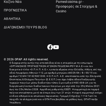
Καζίνο Νέα
Pamestoixima.gr -
Προσφορές σε Στοίχημα &
ΠΡΟΓΝΩΣΤΙΚΑ
Casino
ΑΘΛΗΤΙΚΑ
ΔΙΑΓΩΝΙΣΜΟΙ ΤΟΥ PS BLOG
© 2026 OPAP. All rights reserved.
Ο διαχειριστής αυτής της ιστοσελίδας είναι η εταιρεία με την επωνυμία
«
ΟΡΓΑΝΙΣΜΟΣ ΠΡΟΓΝΩΣΤΙΚΩΝ ΑΓΩΝΩΝ ΠΟΔΟΣΦΑΙΡΟΥ Μ.Α.Ε
» και τον
διακριτικό τίτλο «Ο.Π.Α.Π. Α.Ε.», η οποία εδρεύει στην Ελλάδα, Αθήνα, επί της
οδού Λεωφόρος Αθηνών 112, με αριθμό μητρώου 46329/06 / B / 00/15 και
αριθμό Γ.Ε.ΜΗ
191625301000
. Η Ο.Π.Α.Π. Α.Ε. εποπτεύεται από την Επιτροπή
Εποπτείας & Ελέγχου Παιγνίων (Ε.Ε.Ε.Π.) και έχει λάβει άδεια διεξαγωγής
τυχερών παιγνίων μέσω διαδικτύου τύπου 2 με κωδικό HGC-008-LH, για τη
διοργάνωση λοιπών διαδικτυακών παιγνίων, με ισχύ από την 25η Μαΐου 2021
έως την 25η Μαΐου 2028. Αρμόδιος ρυθμιστής ΕΕΕΠ. Η συμμετοχή σε τυχερά
παίγνια επιτρέπεται μονό σε άτομα άνω των 21 ετών. Η συχνή συμμετοχή ενέχει
κίνδυνο εθισμού και απώλειας περιουσίας. Γραμμή Στήριξης: 1114 Γιατί το
παιχνίδι το ελέγχεις εσύ και ο ΟΠΑΠ σε βοηθάει να μάθεις πως. ΟΠΑΠ παίξε
Υπεύθυνα.