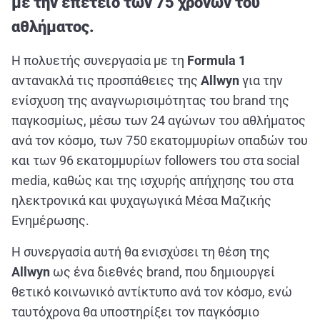
με την επέτειο των 75 χρόνων του
ΑΘΛΗΤΙΚΑ
αθλήματος.
ΣΥΝΕΝΤΕΥΞΕΙΣ
ΑΘΛΗΤΙΚΕΣ ΜΕΤΑΔΟΣΕΙΣ
Η πολυετής συνεργασία με τη
Formula 1
αντανακλά τις προσπάθειες της
Allwyn
για την
ενίσχυση της αναγνωρισιμότητας του brand της
Εξυπηρέτηση Πελατών
παγκοσμίως, μέσω των 24 αγώνων του αθλήματος
ανά τον κόσμο, των 750 εκατομμυρίων οπαδών του
και των 96 εκατομμυρίων followers του στα social
media, καθώς και της ισχυρής απήχησης του στα
ηλεκτρονικά και ψυχαγωγικά Μέσα Μαζικής
Ενημέρωσης.
Η συνεργασία αυτή θα ενισχύσει τη θέση της
Allwyn
ως ένα διεθνές brand, που δημιουργεί
θετικό κοινωνικό αντίκτυπο ανά τον κόσμο, ενώ
ταυτόχρονα θα υποστηρίξει τον παγκόσμιο