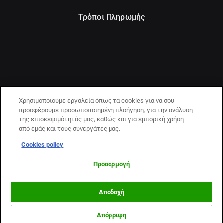
Τρόποι Πληρωμής
Χρησιμοποιούμε εργαλεία όπως τα cookies για να σου
προσφέρουμε προσωποποιημένη πλοήγηση, για την ανάλυση
της επισκεψιμότητάς μας, καθώς και για εμπορική χρήση
από εμάς και τους συνεργάτες μας.
Cookies policy
21+ | ΚΙΝΔΥΝΟΣ ΕΘΙΣΜΟΥ & ΑΠΩΛΕΙΑΣ ΠΕΡΙΟΥΣΙΑΣ | ΠΑΙΞΕ
ΥΠΕΥΘΥΝΑ & ΜΕ ΑΣΦΑΛΕΙΑ | ΕΟΠΑΕ – ΓΡΑΜΜΗ
Προσαρμογή
ΣΥΜΒΟΥΛΕΥΤΙΚΗΣ:1114
Αποδοχή
Απόρριψη
Περισσότερα