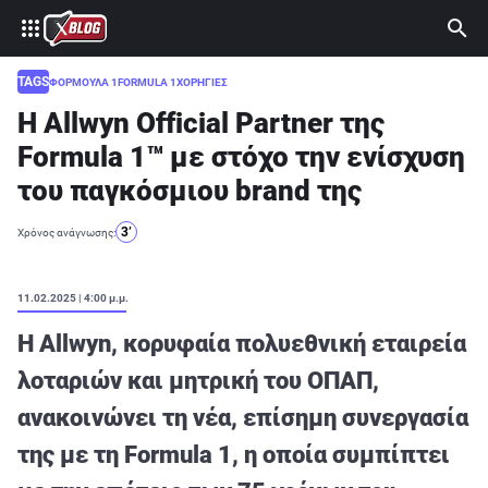
⚽ ΜΟΥΝΤΙΑΛ 2026
ΣΤΟΙΧΗΜΑ
TAGS
ΦΟΡΜΟΥΛΑ 1
FORMULA 1
ΧΟΡΗΓΙΕΣ
Η Allwyn Official Partner της
CASINO
Formula 1™ με στόχο την ενίσχυση
ΠΡΟΓΝΩΣΤΙΚΑ ΤIPSTERS
του παγκόσμιου brand της
ΠΡΟΓΝΩΣΤΙΚΑ ΚΑΤΗΓΟΡΙΕΣ
3’
Χρόνος ανάγνωσης:
ΠΡΟΣΦΟΡΕΣ
ΔΙΑΓΩΝΙΣΜΟΙ
11.02.2025 | 4:00 μ.μ.
TSILI LEAGUE
Η Allwyn, κορυφαία πολυεθνική εταιρεία
RETRO
λοταριών και μητρική του ΟΠΑΠ,
ανακοινώνει τη νέα, επίσημη συνεργασία
BLOGS
της με τη Formula 1, η οποία συμπίπτει
QUIZ