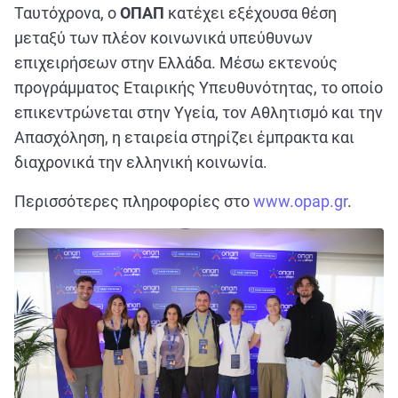
Ταυτόχρονα, ο
ΟΠΑΠ
κατέχει εξέχουσα θέση
μεταξύ των πλέον κοινωνικά υπεύθυνων
επιχειρήσεων στην Ελλάδα. Μέσω εκτενούς
προγράμματος Εταιρικής Υπευθυνότητας, το οποίο
επικεντρώνεται στην Υγεία, τον Αθλητισμό και την
Απασχόληση, η εταιρεία στηρίζει έμπρακτα και
διαχρονικά την ελληνική κοινωνία.
Περισσότερες πληροφορίες στο
www.opap.gr
.