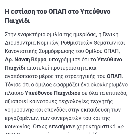
Η εστίαση του ΟΠΑΠ στο Υπεύθυνο
Παιχνίδι
Στην εναρκτήρια ομιλία της ημερίδας, η Γενική
Διευθύντρια Νομικών, Ρυθμιστικών Θεμάτων και
Κανονιστικής Συμμόρφωσης του Ομίλου ΟΠΑΠ,
Δρ.
Νάνση Βέρρα
, υπογράμμισε ότι το
Υπεύθυνο
Παιχνίδι
αποτελεί προτεραιότητα και
αναπόσπαστο μέρος της στρατηγικής του
ΟΠΑΠ
.
Τόνισε ότι ο όμιλος εφαρμόζει ένα ολοκληρωμένο
πλαίσιο
Υπεύθυνου
Παιχνιδιού
σε όλα τα επίπεδα,
αξιοποιεί καινοτόμες τεχνολογίες τεχνητής
νοημοσύνης και επενδύει στην εκπαίδευση των
εργαζομένων, των συνεργατών του και της
κοινωνίας. Όπως επεσήμανε χαρακτηριστικά, «
ο