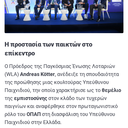
Η προστασία των παικτών στο
επίκεντρο
Ο Πρόεδρος της Παγκόσμιας Ένωσης Λοταριών
(WLA)
Andreas K
ö
tter
, ανέδειξε τη σπουδαιότητα
της προώθησης μιας κουλτούρας Υπεύθυνου
Παιχνιδιού, την οποία χαρακτήρισε ως το
θεμέλιο
της
εμπιστοσύνης
στον κλάδο των τυχερών
παιγνίων και αναφέρθηκε στον πρωταγωνιστικό
ρόλο του
ΟΠΑΠ
στη διασφάλιση του Υπεύθυνου
Παιχνιδιού στην Ελλάδα.