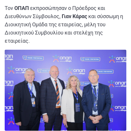
Τον
ΟΠΑΠ
εκπροσώπησαν o Πρόεδρος και
Διευθύνων Σύμβουλος,
Γιαν Κάρας
και σύσσωμη η
Διοικητική Ομάδα της εταιρείας, μέλη του
Διοικητικού Συμβουλίου και στελέχη της
εταιρείας.