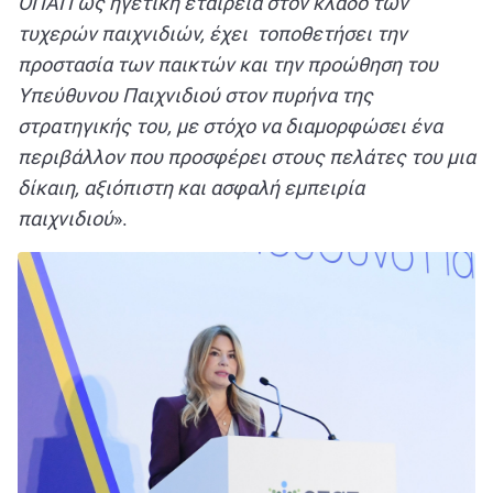
ΟΠΑΠ ως ηγετική εταιρεία στον κλάδο των
τυχερών παιχνιδιών, έχει τοποθετήσει την
προστασία των παικτών και την προώθηση του
Υπεύθυνου Παιχνιδιού στον πυρήνα της
στρατηγικής του, με στόχο να διαμορφώσει ένα
περιβάλλον που προσφέρει στους πελάτες του μια
δίκαιη, αξιόπιστη και ασφαλή εμπειρία
παιχνιδιού
».