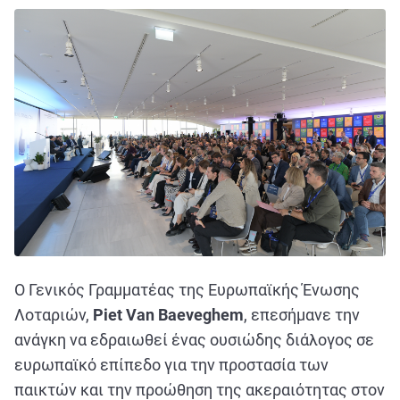
Ο Γενικός Γραμματέας της Ευρωπαϊκής Ένωσης
Λοταριών,
Piet Van Baeveghem
, επεσήμανε την
ανάγκη να εδραιωθεί ένας ουσιώδης διάλογος σε
ευρωπαϊκό επίπεδο για την προστασία των
παικτών και την προώθηση της ακεραιότητας στον