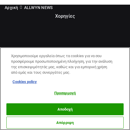
Αρχική
ALLWYN NEWS
Χορηγίες
ΕΤΑΙΡΕΙΑ
ΥΠΟΣΤΗΡΙΞΗ
Χρησιμοποιούμε εργαλεία όπως τα cookies για να σου
προσφέρουμε προσωποποιημένη πλοήγηση, για την ανάλυση
Σχετικά με εμάς
Επικοινωνία
της επισκεψιμότητάς μας, καθώς και για εμπορική χρήση
από εμάς και τους συνεργάτες μας.
Υπεύθυνο Παιχνίδι
Όροι και Προϋποθέσεις
Cookies policy
Προσωπικά Δεδομένα
Συχνές Ερωτήσεις
Προσαρμογή
Πολιτική Cookies
Ταυτοποίηση Λογαριασμού
Αποδοχή
BLOG
Στοιχηματικά Νέα
ΑΘΛΗΤΙΚΕΣ ΜΕΤΑΔΟΣΕΙΣ
Απόρριψη
Περισσότερα
ΜΟΥΝΤΙΑΛ
OPTA
TSILILEAGUE
ΔΙΑΓΩΝΙΣΜΟΙ