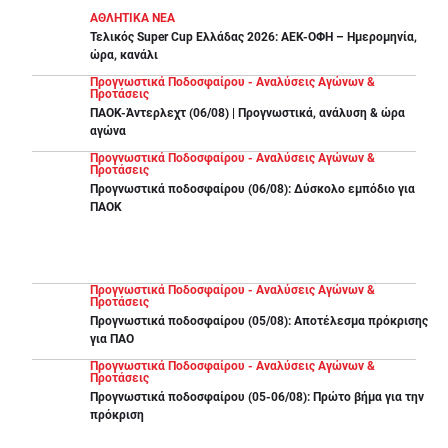
ΑΘΛΗΤΙΚΑ ΝΕΑ
Τελικός Super Cup Ελλάδας 2026: ΑΕΚ-ΟΦΗ – Ημερομηνία,
ώρα, κανάλι
Προγνωστικά Ποδοσφαίρου - Αναλύσεις Αγώνων &
Προτάσεις
ΠΑΟΚ-Άντερλεχτ (06/08) | Προγνωστικά, ανάλυση & ώρα
αγώνα
Προγνωστικά Ποδοσφαίρου - Αναλύσεις Αγώνων &
Προτάσεις
Προγνωστικά ποδοσφαίρου (06/08): Δύσκολο εμπόδιο για
ΠΑΟΚ
Προγνωστικά Ποδοσφαίρου - Αναλύσεις Αγώνων &
Προτάσεις
Προγνωστικά ποδοσφαίρου (05/08): Αποτέλεσμα πρόκρισης
για ΠΑΟ
Προγνωστικά Ποδοσφαίρου - Αναλύσεις Αγώνων &
Προτάσεις
Προγνωστικά ποδοσφαίρου (05-06/08): Πρώτο βήμα για την
πρόκριση