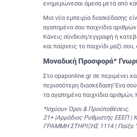
ενημερώνεσαι άμεσα μετά από κάθ
Μια νέα εμπειρία διασκέδασης είν
αγαπημένα σου παιχνίδια αριθμών
Κάνεις σύνδεση/εγγραφή ή κατεβά
και παίρνεις το παιχνίδι μαζί σου, 
Μοναδική Προσφορά* Γνωρ
Στο opaponline.gr σε περιμένει κ
περισσότερη διασκέδαση! Ένα σού
τα αγαπημένα παιχνίδια αριθμών,
*Ισχύουν Όροι & Προϋποθέσεις.
21+ |Αρμόδιος Ρυθμιστής ΕΕΕΠ | 
ΓΡΑΜΜΗ ΣΤΗΡΙΞΗΣ 1114 | Παίξε 