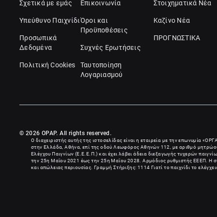
Σχετικά με εμάς
Επικοινωνία
Στοιχηματικά Νέα
Υπεύθυνο Παιχνίδι
Όροι και
Καζίνο Νέα
Προϋποθέσεις
Προσωπικά
ΠΡΟΓΝΩΣΤΙΚΑ
Δεδομένα
Συχνές Ερωτήσεις
Πολιτική Cookies
Ταυτοποίηση
Λογαριασμού
© 2026 OPAP. All rights reserved.
Ο διαχειριστής αυτής της ιστοσελίδας είναι η εταιρεία με την επωνυμία «
ΟΡΓ
στην Ελλάδα, Αθήνα, επί της οδού Λεωφόρος Αθηνών 112, με αριθμό μητρώου
Ελέγχου Παιγνίων (Ε.Ε.Ε.Π.) και έχει λάβει άδεια διεξαγωγής τυχερών παιγν
την 25η Μαΐου 2021 έως την 25η Μαΐου 2028. Αρμόδιος ρυθμιστής ΕΕΕΠ. Η συ
και απώλειας περιουσίας. Γραμμή Στήριξης: 1114 Γιατί το παιχνίδι το ελέγχε