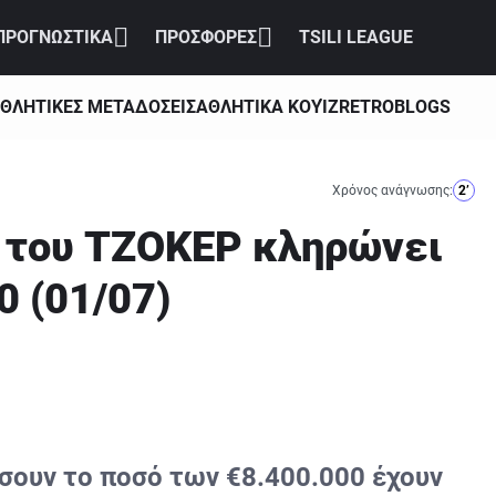
ΠΡΟΓΝΩΣΤΙΚΑ
ΠΡΟΣΦΟΡΕΣ
TSILI LEAGUE
ΘΛΗΤΙΚΕΣ ΜΕΤΑΔΟΣΕΙΣ
ΑΘΛΗΤΙΚΑ ΚΟΥΊΖ
RETRO
BLOGS
Χρόνος ανάγνωσης:
2’
 του ΤΖΟΚΕΡ κληρώνει
0 (01/07)
σουν το ποσό των €8.400.000 έχουν