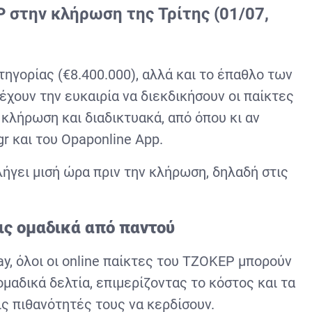
Ρ στην κλήρωση της Τρίτης (01/07,
ηγορίας (€8.400.000), αλλά και το έπαθλο των
έχουν την ευκαιρία να διεκδικήσουν οι παίκτες
κλήρωση και διαδικτυακά, από όπου κι αν
gr και του Opaponline App.
ήγει μισή ώρα πριν την κλήρωση, δηλαδή στις
ις ομαδικά από παντού
y, όλοι οι online παίκτες του ΤΖΟΚΕΡ μπορούν
μαδικά δελτία, επιμερίζοντας το κόστος και τα
ις πιθανότητές τους να κερδίσουν.