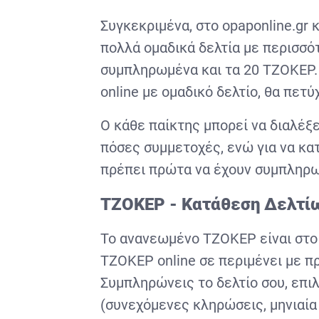
Συγκεκριμένα, στο opaponline.gr 
πολλά ομαδικά δελτία με περισσό
συμπληρωμένα και τα 20 ΤΖΟΚΕΡ. 
online με ομαδικό δελτίο, θα πετ
Ο κάθε παίκτης μπορεί να διαλέξε
πόσες συμμετοχές, ενώ για να κατ
πρέπει πρώτα να έχουν συμπληρω
ΤΖΟΚΕΡ - Κατάθεση Δελτίω
Το ανανεωμένο ΤΖΟΚΕΡ είναι στο 
ΤΖΟΚΕΡ online σε περιμένει με π
Συμπληρώνεις το δελτίο σου, επιλ
(συνεχόμενες κληρώσεις, μηνιαί