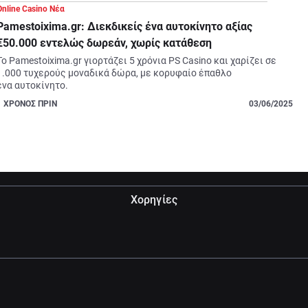
Online Casino Νέα
Pamestoixima.gr: Διεκδικείς ένα αυτοκίνητο αξίας
€50.000 εντελώς δωρεάν, χωρίς κατάθεση
Το Pamestoixima.gr γιορτάζει 5 χρόνια PS Casino και χαρίζει σε 
1.000 τυχερούς μοναδικά δώρα, με κορυφαίο έπαθλο 
ένα αυτοκίνητο.
1
ΧΡΟΝΟΣ ΠΡΙΝ
03/06/2025
Χορηγίες