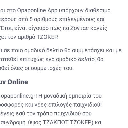
και στο Opaponline App υπάρχουν διαθέσιμα
τερους από 5 αριθμούς επιλεγμένους και
Έτσι, είναι σίγουρο πως παίζοντας κανείς
ύχει τον αριθμό ΤΖΟΚΕΡ.
ι σε ποιο ομαδικό δελτίο θα συμμετάσχει και με
ατεθεί επιτυχώς ένα ομαδικό δελτίο, θα
θεί όλες οι συμμετοχές του.
ν Online
opaponline.gr! Η μοναδική εμπειρία του
ροσφορές και νέες επιλογές παιχνιδιού!
έγεις εσύ τον τρόπο παιχνιδιού σου
α συνδρομή, ύψος ΤΖΑΚΠΟΤ ΤΖΟΚΕΡ) και