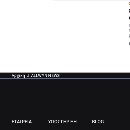
Αρχική
ALLWYN NEWS
ΕΤΑΙΡΕΙΑ
ΥΠΟΣΤΗΡΙΞΗ
BLOG