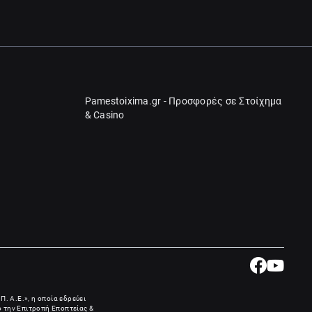
Pamestoixima.gr - Προσφορές σε Στοίχημα
& Casino
Π. Α.Ε.», η οποία εδρεύει
πό την Επιτροπή Εποπτείας &