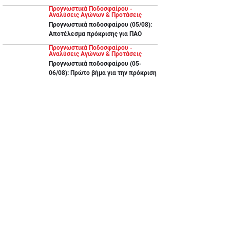
Προγνωστικά Ποδοσφαίρου -
Αναλύσεις Αγώνων & Προτάσεις
Προγνωστικά ποδοσφαίρου (05/08):
Αποτέλεσμα πρόκρισης για ΠΑΟ
Προγνωστικά Ποδοσφαίρου -
Αναλύσεις Αγώνων & Προτάσεις
Προγνωστικά ποδοσφαίρου (05-
06/08): Πρώτο βήμα για την πρόκριση