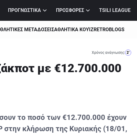
ΠΡΟΓΝΩΣΤΙΚΑ
ΠΡΟΣΦΟΡΕΣ
TSILI LEAGUE
ΘΛΗΤΙΚΕΣ ΜΕΤΑΔΟΣΕΙΣ
ΑΘΛΗΤΙΚΑ ΚΟΥΊΖ
RETRO
BLOGS
Χρόνος ανάγνωσης:
2’
άκποτ με €12.700.000
σουν το ποσό των €12.700.000 έχουν
Ρ στην κλήρωση της Κυριακής (18/01,