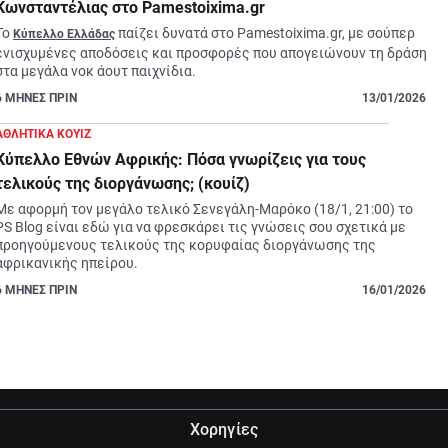
Κωνσταντέλιας στο Pamestoixima.gr
Το 
 παίζει δυνατά στο Pamestoixima.gr, με σούπερ 
Κύπελλο Ελλάδας
ενισχυμένες αποδόσεις και προσφορές που απογειώνουν τη δράση 
στα μεγάλα νοκ άουτ παιχνίδια.
6
ΜΗΝΕΣ ΠΡΙΝ
13/01/2026
ΑΘΛΗΤΙΚΑ ΚΟΥΊΖ
Κύπελλο Εθνών Αφρικής: Πόσα γνωρίζεις για τους
τελικούς της διοργάνωσης; (κουίζ)
Με αφορμή τον μεγάλο τελικό Σενεγάλη-Μαρόκο (18/1, 21:00) το 
PS Blog είναι εδώ για να φρεσκάρει τις γνώσεις σου σχετικά με 
προηγούμενους τελικούς της κορυφαίας διοργάνωσης της 
αφρικανικής ηπείρου.
6
ΜΗΝΕΣ ΠΡΙΝ
16/01/2026
Χορηγίες