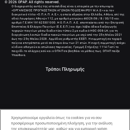
© 2026 OPAP. All rights reserved.
Ο διαχειριστής αυτής της ιστοσελίδας είναι η εταιρεία με την επωνυμία
«
ΟΡΓΑΝΙΣΜΟΣ ΠΡΟΓΝΩΣΤΙΚΩΝ ΑΓΩΝΩΝ ΠΟΔΟΣΦΑΙΡΟΥ Μ.Α.Ε
» και τον
διακριτικό τίτλο «Ο.Π.Α.Π. Α.Ε.», η οποία εδρεύει στην Ελλάδα, Αθήνα, επί της
οδού Λεωφόρος Αθηνών 112, με αριθμό μητρώου 46329/06 / B / 00/15 και
αριθμό Γ.Ε.ΜΗ
191625301000
. Η Ο.Π.Α.Π. Α.Ε. εποπτεύεται από την Επιτροπή
Εποπτείας & Ελέγχου Παιγνίων (Ε.Ε.Ε.Π.) και έχει λάβει άδεια διεξαγωγής
τυχερών παιγνίων μέσω διαδικτύου τύπου 2 με κωδικό HGC-008-LH, για τη
διοργάνωση λοιπών διαδικτυακών παιγνίων, με ισχύ από την 25η Μαΐου 2021
έως την 25η Μαΐου 2028. Αρμόδιος ρυθμιστής ΕΕΕΠ. Η συμμετοχή σε τυχερά
παίγνια επιτρέπεται μονό σε άτομα άνω των 21 ετών. Η συχνή συμμετοχή ενέχει
κίνδυνο εθισμού και απώλειας περιουσίας. Γραμμή Στήριξης: 1114 Γιατί το
παιχνίδι το ελέγχεις εσύ και ο ΟΠΑΠ σε βοηθάει να μάθεις πως. ΟΠΑΠ παίξε
Υπεύθυνα.
Τρόποι Πληρωμής
Χρησιμοποιούμε εργαλεία όπως τα cookies για να σου
προσφέρουμε προσωποποιημένη πλοήγηση, για την ανάλυση
της επισκεψιμότητάς μας, καθώς και για εμπορική χρήση