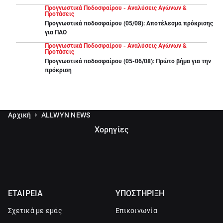
Προγνωστικά Ποδοσφαίρου - Αναλύσεις Αγώνων &
Προτάσεις
Προγνωστικά ποδοσφαίρου (05/08): Αποτέλεσμα πρόκρισης
για ΠΑΟ
Προγνωστικά Ποδοσφαίρου - Αναλύσεις Αγώνων &
Προτάσεις
Προγνωστικά ποδοσφαίρου (05-06/08): Πρώτο βήμα για την
πρόκριση
Αρχική
ALLWYN NEWS
Χορηγίες
ΕΤΑΙΡΕΙΑ
ΥΠΟΣΤΗΡΙΞΗ
Σχετικά με εμάς
Επικοινωνία