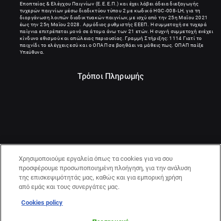
Εποπτείας & Ελέγχου Παιγνίων (Ε.Ε.Ε.Π.) και έχει λάβει άδεια διεξαγωγής
τυχερών παιγνίων μέσω διαδικτύου τύπου 2 με κωδικό HGC-008-LH, για τη
διοργάνωση λοιπών διαδικτυακών παιγνίων, με ισχύ από την 25η Μαΐου 2021
έως την 25η Μαΐου 2028. Αρμόδιος ρυθμιστής ΕΕΕΠ. Η συμμετοχή σε τυχερά
παίγνια επιτρέπεται μονό σε άτομα άνω των 21 ετών. Η συχνή συμμετοχή ενέχει
κίνδυνο εθισμού και απώλειας περιουσίας. Γραμμή Στήριξης: 1114 Γιατί το
παιχνίδι το ελέγχεις εσύ και ο ΟΠΑΠ σε βοηθάει να μάθεις πως. ΟΠΑΠ παίξε
Υπεύθυνα.
Τρόποι Πληρωμής
Χρησιμοποιούμε εργαλεία όπως τα cookies για να σου
προσφέρουμε προσωποποιημένη πλοήγηση, για την ανάλυση
της επισκεψιμότητάς μας, καθώς και για εμπορική χρήση
από εμάς και τους συνεργάτες μας.
Cookies policy
21+ | ΚΙΝΔΥΝΟΣ ΕΘΙΣΜΟΥ & ΑΠΩΛΕΙΑΣ ΠΕΡΙΟΥΣΙΑΣ | ΠΑΙΞΕ
ΥΠΕΥΘΥΝΑ & ΜΕ ΑΣΦΑΛΕΙΑ | ΕΟΠΑΕ – ΓΡΑΜΜΗ