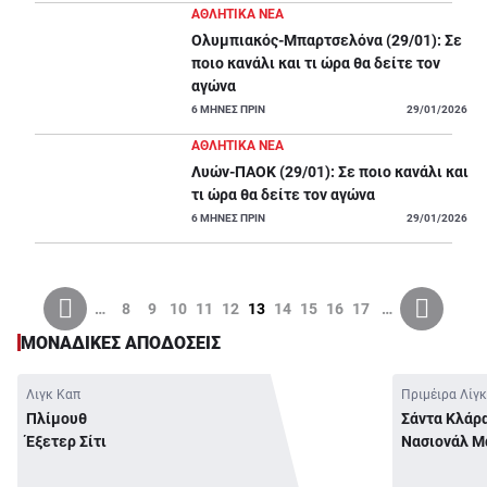
ΑΘΛΗΤΙΚΑ ΝΕΑ
Ολυμπιακός-Μπαρτσελόνα (29/01): Σε
ποιο κανάλι και τι ώρα θα δείτε τον
αγώνα
6
ΜΗΝΕΣ ΠΡΙΝ
29/01/2026
ΑΘΛΗΤΙΚΑ ΝΕΑ
Λυών-ΠΑΟΚ (29/01): Σε ποιο κανάλι και
τι ώρα θα δείτε τον αγώνα
6
ΜΗΝΕΣ ΠΡΙΝ
29/01/2026
…
8
9
10
11
12
13
14
15
16
17
…
ΜΟΝΑΔΙΚΕΣ ΑΠΟΔΟΣΕΙΣ
Λιγκ Καπ
Πριμέιρα Λίγ
Πλίμουθ
Σάντα Κλάρ
Έξετερ Σίτι
Νασιονάλ Μ