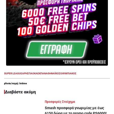
SUPER LEAGUE
ΑΡΗΣ
ΠΑΟΚ
ΑΕΚ
ΠΑΝΑΘΗΝΑΪΚΟΣ
ΟΛΥΜΠΙΑΚΟΣ
photo/πηγή: Intime
Διαβάστε ακόμη
Προσφορές Στοίχημα
Smash προσφορά γνωριμίας με έως
6150 δώρα με το promo code PS6000!