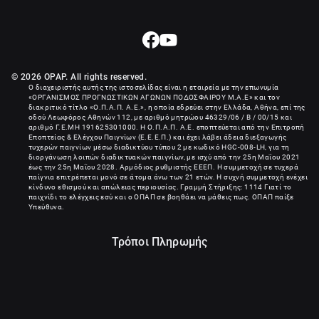
© 2026 OPAP. All rights reserved.
Ο διαχειριστής αυτής της ιστοσελίδας είναι η εταιρεία με την επωνυμία
«
ΟΡΓΑΝΙΣΜΟΣ ΠΡΟΓΝΩΣΤΙΚΩΝ ΑΓΩΝΩΝ ΠΟΔΟΣΦΑΙΡΟΥ Μ.Α.Ε
» και τον
διακριτικό τίτλο «Ο.Π.Α.Π. Α.Ε.», η οποία εδρεύει στην Ελλάδα, Αθήνα, επί της
οδού Λεωφόρος Αθηνών 112, με αριθμό μητρώου 46329/06 / B / 00/15 και
αριθμό Γ.Ε.ΜΗ
191625301000
. Η Ο.Π.Α.Π. Α.Ε. εποπτεύεται από την Επιτροπή
Εποπτείας & Ελέγχου Παιγνίων (Ε.Ε.Ε.Π.) και έχει λάβει άδεια διεξαγωγής
τυχερών παιγνίων μέσω διαδικτύου τύπου 2 με κωδικό HGC-008-LH, για τη
διοργάνωση λοιπών διαδικτυακών παιγνίων, με ισχύ από την 25η Μαΐου 2021
έως την 25η Μαΐου 2028. Αρμόδιος ρυθμιστής ΕΕΕΠ. Η συμμετοχή σε τυχερά
παίγνια επιτρέπεται μονό σε άτομα άνω των 21 ετών. Η συχνή συμμετοχή ενέχει
κίνδυνο εθισμού και απώλειας περιουσίας. Γραμμή Στήριξης: 1114 Γιατί το
παιχνίδι το ελέγχεις εσύ και ο ΟΠΑΠ σε βοηθάει να μάθεις πως. ΟΠΑΠ παίξε
Υπεύθυνα.
Τρόποι Πληρωμής