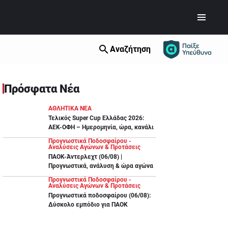
Αναζήτηση
Πρόσφατα Νέα
ΑΘΛΗΤΙΚΑ ΝΕΑ
Τελικός Super Cup Ελλάδας 2026:
ΑΕΚ-ΟΦΗ – Ημερομηνία, ώρα, κανάλι
Προγνωστικά Ποδοσφαίρου -
Αναλύσεις Αγώνων & Προτάσεις
ΠΑΟΚ-Άντερλεχτ (06/08) |
Προγνωστικά, ανάλυση & ώρα αγώνα
Προγνωστικά Ποδοσφαίρου -
Αναλύσεις Αγώνων & Προτάσεις
Προγνωστικά ποδοσφαίρου (06/08):
Δύσκολο εμπόδιο για ΠΑΟΚ