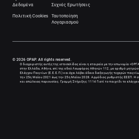
Δεδομένα
Συχνές Ερωτήσεις
Πολιτική Cookies
Ταυτοποίηση
Λογαριασμού
© 2026 OPAP. All rights reserved.
Ο διαχειριστής αυτής της ιστοσελίδας είναι η εταιρεία με την επωνυμία «
ΟΡΓ
στην Ελλάδα, Αθήνα, επί της οδού Λεωφόρος Αθηνών 112, με αριθμό μητρώου
Ελέγχου Παιγνίων (Ε.Ε.Ε.Π.) και έχει λάβει άδεια διεξαγωγής τυχερών παιγν
την 25η Μαΐου 2021 έως την 25η Μαΐου 2028. Αρμόδιος ρυθμιστής ΕΕΕΠ. Η συ
και απώλειας περιουσίας. Γραμμή Στήριξης: 1114 Γιατί το παιχνίδι το ελέγχε