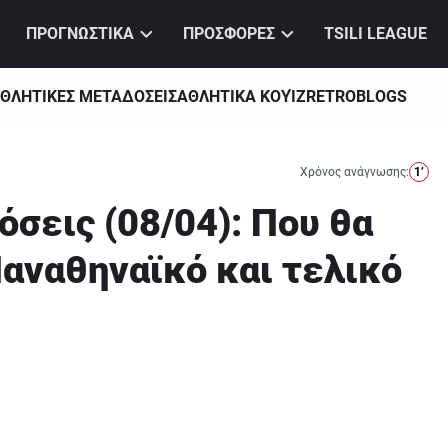
ΠΡΟΓΝΩΣΤΙΚΑ
ΠΡΟΣΦΟΡΕΣ
TSILI LEAGUE
ΘΛΗΤΙΚΕΣ ΜΕΤΑΔΟΣΕΙΣ
ΑΘΛΗΤΙΚΑ ΚΟΥΊΖ
RETRO
BLOGS
Χρόνος ανάγνωσης:
1’
σεις (08/04): Που θα
Παναθηναϊκό και τελικό