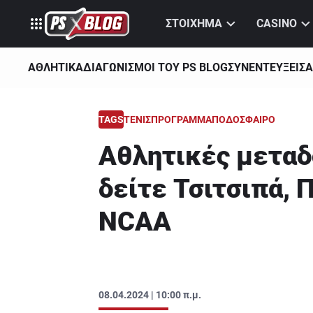
ΣΤΟΙΧΗΜΑ
CASINO
ΑΘΛΗΤΙΚΑ
ΔΙΑΓΩΝΙΣΜΟΙ ΤΟΥ PS BLOG
ΣΥΝΕΝΤΕΥΞΕΙΣ
Α
TAGS
ΤΕΝΙΣ
ΠΡΟΓΡΑΜΜΑ
ΠΟΔΟΣΦΑΙΡΟ
Αθλητικές μεταδό
δείτε Τσιτσιπά, 
NCAA
08.04.2024 | 10:00 π.μ.