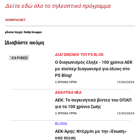
Δείτε εδώ όλο το τηλεοπτικό πρόγραμμα
ΑΕΚ
ΜΠΑΣΚΕΤ
photo/πηγή: Getty Images
Διαβάστε ακόμη
ΔΙΑΓΩΝΙΣΜΟΙ ΤΟΥ PS BLOG
EXPIRED
Ο διαγωνισμός έληξε - 100 χρόνια ΑΕΚ
με σούπερ διαγωνισμό για όλους στο
PS Blog!
2
ΧΡΟΝΙΑ ΠΡΙΝ
12/04/2024
ΑΘΛΗΤΙΚΑ ΝΕΑ
ΑΕΚ: Το συγκινητικό βίντεο του ΟΠΑΠ
για τα 100 χρόνια ζωής
2
ΧΡΟΝΙΑ ΠΡΙΝ
12/04/2024
BLOGS
ΑΕΚ-Άρης: Ντέρμπι με την «Ένωση»
υπό πίεση