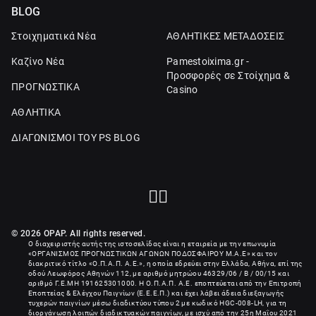
BLOG
Στοιχηματικά Νέα
ΑΘΛΗΤΙΚΕΣ ΜΕΤΑΔΟΣΕΙΣ
Καζίνο Νέα
Pamestoixima.gr -
Προσφορές σε Στοίχημα &
ΠΡΟΓΝΩΣΤΙΚΑ
Casino
ΑΘΛΗΤΙΚΑ
ΔΙΑΓΩΝΙΣΜΟΙ ΤΟΥ PS BLOG
© 2026 OPAP. All rights reserved.
Ο διαχειριστής αυτής της ιστοσελίδας είναι η εταιρεία με την επωνυμία
«
ΟΡΓΑΝΙΣΜΟΣ ΠΡΟΓΝΩΣΤΙΚΩΝ ΑΓΩΝΩΝ ΠΟΔΟΣΦΑΙΡΟΥ Μ.Α.Ε
» και τον
διακριτικό τίτλο «Ο.Π.Α.Π. Α.Ε.», η οποία εδρεύει στην Ελλάδα, Αθήνα, επί της
οδού Λεωφόρος Αθηνών 112, με αριθμό μητρώου 46329/06 / B / 00/15 και
αριθμό Γ.Ε.ΜΗ
191625301000
. Η Ο.Π.Α.Π. Α.Ε. εποπτεύεται από την Επιτροπή
Εποπτείας & Ελέγχου Παιγνίων (Ε.Ε.Ε.Π.) και έχει λάβει άδεια διεξαγωγής
τυχερών παιγνίων μέσω διαδικτύου τύπου 2 με κωδικό HGC-008-LH, για τη
διοργάνωση λοιπών διαδικτυακών παιγνίων, με ισχύ από την 25η Μαΐου 2021