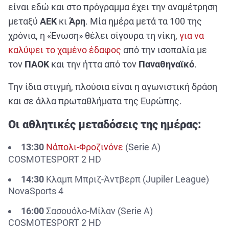
ΑΘΛΗΤΙΚΑ
είναι εδώ και στο πρόγραμμα έχει την αναμέτρηση
μεταξύ
ΑΕΚ
κι
Άρη
. Μία ημέρα μετά τα 100 της
ΣΥΝΕΝΤΕΥΞΕΙΣ
χρόνια, η «Ένωση» θέλει σίγουρα τη νίκη,
για να
ΑΘΛΗΤΙΚΕΣ ΜΕΤΑΔΟΣΕΙΣ
καλύψει το χαμένο έδαφος
από την ισοπαλία με
τον
ΠΑΟΚ
και την ήττα από τον
Παναθηναϊκό
.
Εξυπηρέτηση Πελατών
Την ίδια στιγμή, πλούσια είναι η αγωνιστική δράση
και σε άλλα πρωταθλήματα της Ευρώπης.
Οι αθλητικές μεταδόσεις της ημέρας:
13:30
Νάπολι-Φροζινόνε
(Serie A)
COSMOTESPORT 2 HD
14:30
Κλαμπ Μπριζ-Άντβερπ (Jupiler League)
NovaSports 4
16:00
Σασουόλο-Μίλαν (Serie A)
COSMOTESPORT 2 HD