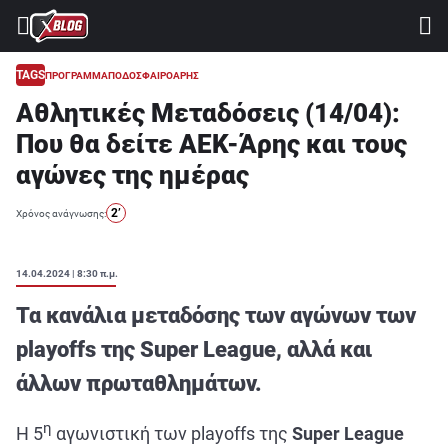
⚽ ΜΟΥΝΤΙΑΛ 2026
ΣΤΟΙΧΗΜΑ
TAGS
ΠΡΟΓΡΑΜΜΑ
ΠΟΔΟΣΦΑΙΡΟ
ΑΡΗΣ
Αθλητικές Μεταδόσεις (14/04):
CASINO
Που θα δείτε ΑΕΚ-Άρης και τους
ΠΡΟΓΝΩΣΤΙΚΑ ΤIPSTERS
αγώνες της ημέρας
ΠΡΟΓΝΩΣΤΙΚΑ ΚΑΤΗΓΟΡΙΕΣ
2’
Χρόνος ανάγνωσης:
ΠΡΟΣΦΟΡΕΣ
ΔΙΑΓΩΝΙΣΜΟΙ
14.04.2024 | 8:30 π.μ.
TSILI LEAGUE
Τα κανάλια μεταδόσης των αγώνων των
RETRO
playoffs της Super League, αλλά και
άλλων πρωταθλημάτων.
BLOGS
QUIZ
η
Η 5
αγωνιστική των playoffs της
Super League