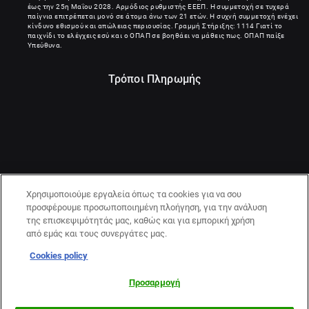
έως την 25η Μαΐου 2028. Αρμόδιος ρυθμιστής ΕΕΕΠ. Η συμμετοχή σε τυχερά
παίγνια επιτρέπεται μονό σε άτομα άνω των 21 ετών. Η συχνή συμμετοχή ενέχει
κίνδυνο εθισμού και απώλειας περιουσίας. Γραμμή Στήριξης: 1114 Γιατί το
παιχνίδι το ελέγχεις εσύ και ο ΟΠΑΠ σε βοηθάει να μάθεις πως. ΟΠΑΠ παίξε
Υπεύθυνα.
Τρόποι Πληρωμής
Χρησιμοποιούμε εργαλεία όπως τα cookies για να σου
προσφέρουμε προσωποποιημένη πλοήγηση, για την ανάλυση
της επισκεψιμότητάς μας, καθώς και για εμπορική χρήση
από εμάς και τους συνεργάτες μας.
Cookies policy
21+ | ΚΙΝΔΥΝΟΣ ΕΘΙΣΜΟΥ & ΑΠΩΛΕΙΑΣ ΠΕΡΙΟΥΣΙΑΣ | ΠΑΙΞΕ
ΥΠΕΥΘΥΝΑ & ΜΕ ΑΣΦΑΛΕΙΑ | ΕΟΠΑΕ – ΓΡΑΜΜΗ
Προσαρμογή
ΣΥΜΒΟΥΛΕΥΤΙΚΗΣ:1114