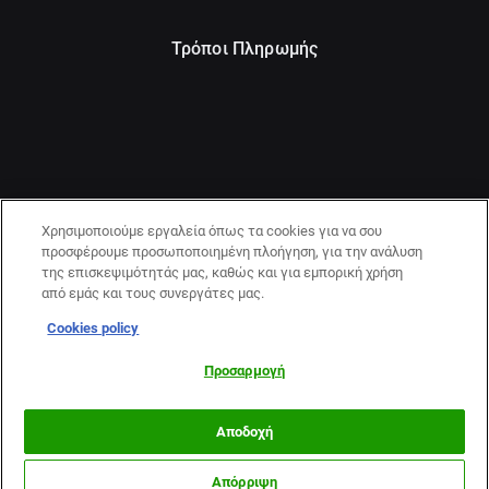
Τρόποι Πληρωμής
Χρησιμοποιούμε εργαλεία όπως τα cookies για να σου
προσφέρουμε προσωποποιημένη πλοήγηση, για την ανάλυση
της επισκεψιμότητάς μας, καθώς και για εμπορική χρήση
από εμάς και τους συνεργάτες μας.
Cookies policy
21+ | ΚΙΝΔΥΝΟΣ ΕΘΙΣΜΟΥ & ΑΠΩΛΕΙΑΣ ΠΕΡΙΟΥΣΙΑΣ | ΠΑΙΞΕ
ΥΠΕΥΘΥΝΑ & ΜΕ ΑΣΦΑΛΕΙΑ | ΕΟΠΑΕ – ΓΡΑΜΜΗ
Προσαρμογή
ΣΥΜΒΟΥΛΕΥΤΙΚΗΣ:1114
Αποδοχή
Απόρριψη