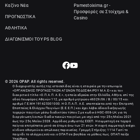
Καζίνο Νέα
Pamestoixima.gr -
Προσφορές σε Στοίχημα &
ΠΡΟΓΝΩΣΤΙΚΑ
Casino
ΑΘΛΗΤΙΚΑ
ΔΙΑΓΩΝΙΣΜΟΙ ΤΟΥ PS BLOG
© 2026 OPAP. All rights reserved.
Ο διαχειριστής αυτής της ιστοσελίδας είναι η εταιρεία με την επωνυμία
«
ΟΡΓΑΝΙΣΜΟΣ ΠΡΟΓΝΩΣΤΙΚΩΝ ΑΓΩΝΩΝ ΠΟΔΟΣΦΑΙΡΟΥ Μ.Α.Ε
» και τον
διακριτικό τίτλο «Ο.Π.Α.Π. Α.Ε.», η οποία εδρεύει στην Ελλάδα, Αθήνα, επί της
οδού Λεωφόρος Αθηνών 112, με αριθμό μητρώου 46329/06 / B / 00/15 και
αριθμό Γ.Ε.ΜΗ
191625301000
. Η Ο.Π.Α.Π. Α.Ε. εποπτεύεται από την Επιτροπή
Εποπτείας & Ελέγχου Παιγνίων (Ε.Ε.Ε.Π.) και έχει λάβει άδεια διεξαγωγής
τυχερών παιγνίων μέσω διαδικτύου τύπου 2 με κωδικό HGC-008-LH, για τη
διοργάνωση λοιπών διαδικτυακών παιγνίων, με ισχύ από την 25η Μαΐου 2021
έως την 25η Μαΐου 2028. Αρμόδιος ρυθμιστής ΕΕΕΠ. Η συμμετοχή σε τυχερά
παίγνια επιτρέπεται μονό σε άτομα άνω των 21 ετών. Η συχνή συμμετοχή ενέχει
κίνδυνο εθισμού και απώλειας περιουσίας. Γραμμή Στήριξης: 1114 Γιατί το
παιχνίδι το ελέγχεις εσύ και ο ΟΠΑΠ σε βοηθάει να μάθεις πως. ΟΠΑΠ παίξε
Υπεύθυνα.