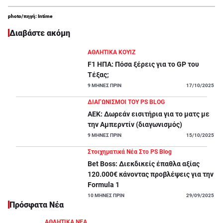
photo/πηγή: Intime
Διαβάστε ακόμη
ΑΘΛΗΤΙΚΑ ΚΟΥΊΖ
F1 ΗΠΑ: Πόσα ξέρεις για το GP του
Τέξας;
9
ΜΗΝΕΣ ΠΡΙΝ
17/10/2025
ΔΙΑΓΩΝΙΣΜΟΙ ΤΟΥ PS BLOG
ΑΕΚ: Δωρεάν εισιτήρια για το ματς με
την Αμπερντίν (διαγωνισμός)
9
ΜΗΝΕΣ ΠΡΙΝ
15/10/2025
Στοιχηματικά Νέα Στο PS Blog
Bet Boss: Διεκδικείς έπαθλα αξίας
120.000€ κάνοντας προβλέψεις για την
Formula 1
10
ΜΗΝΕΣ ΠΡΙΝ
29/09/2025
Πρόσφατα Νέα
ΑΘΛΗΤΙΚΑ ΝΕΑ