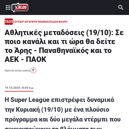
⚽ ΜΟΥΝΤΙΑΛ 2026
ΣΤΟΙΧΗΜΑ
TAGS
ΣΟΥΠΕΡ ΛΙΓΚ
ΠΡΟΓΡΑΜΜΑ
ΠΟΔΟΣΦΑΙΡΟ
Αθλητικές μεταδόσεις (19/10): Σε
CASINO
ποιο κανάλι και τι ώρα θα δείτε
ΠΡΟΓΝΩΣΤΙΚΑ ΤIPSTERS
το Άρης - Παναθηναϊκός και το
ΠΡΟΓΝΩΣΤΙΚΑ ΚΑΤΗΓΟΡΙΕΣ
ΑΕΚ - ΠΑΟΚ
ΠΡΟΣΦΟΡΕΣ
1’
Χρόνος ανάγνωσης:
ΔΙΑΓΩΝΙΣΜΟΙ
19.10.2025 | 8:00 π.μ.
TSILI LEAGUE
Η Super League επιστρέφει δυναμικά
RETRO
την Κυριακή (19/10) με ένα πλούσιο
BLOGS
πρόγραμμα και δύο μεγάλα ντέρμπι που
QUIZ