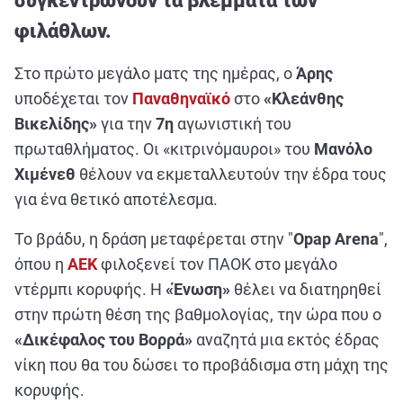
συγκεντρώνουν τα βλέμματα των
ΑΘΛΗΤΙΚΑ
φιλάθλων.
ΣΥΝΕΝΤΕΥΞΕΙΣ
ΑΘΛΗΤΙΚΕΣ ΜΕΤΑΔΟΣΕΙΣ
Στο πρώτο μεγάλο ματς της ημέρας, ο
Άρης
υποδέχεται τον
Παναθηναϊκό
στο
«Κλεάνθης
Βικελίδης»
για την
7η
αγωνιστική του
Εξυπηρέτηση Πελατών
πρωταθλήματος. Οι «κιτρινόμαυροι» του
Μανόλο
Χιμένεθ
θέλουν να εκμεταλλευτούν την έδρα τους
για ένα θετικό αποτέλεσμα.
Το βράδυ, η δράση μεταφέρεται στην "
Opap Arena
",
όπου η
ΑΕΚ
φιλοξενεί τον ΠΑΟΚ στο μεγάλο
ντέρμπι κορυφής. Η
«Ένωση»
θέλει να διατηρηθεί
στην πρώτη θέση της βαθμολογίας, την ώρα που ο
«Δικέφαλος του
Βορρά»
αναζητά μια εκτός έδρας
νίκη που θα του δώσει το προβάδισμα στη μάχη της
κορυφής.