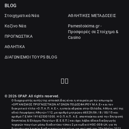
BLOG
Στοιχηματικά Νέα
ΑΘΛΗΤΙΚΕΣ ΜΕΤΑΔΟΣΕΙΣ
Καζίνο Νέα
Pamestoixima.gr -
Προσφορές σε Στοίχημα &
ΠΡΟΓΝΩΣΤΙΚΑ
Casino
ΑΘΛΗΤΙΚΑ
ΔΙΑΓΩΝΙΣΜΟΙ ΤΟΥ PS BLOG
© 2026 OPAP. All rights reserved.
Ο διαχειριστής αυτής της ιστοσελίδας είναι η εταιρεία με την επωνυμία
«
ΟΡΓΑΝΙΣΜΟΣ ΠΡΟΓΝΩΣΤΙΚΩΝ ΑΓΩΝΩΝ ΠΟΔΟΣΦΑΙΡΟΥ Μ.Α.Ε
» και τον
διακριτικό τίτλο «Ο.Π.Α.Π. Α.Ε.», η οποία εδρεύει στην Ελλάδα, Αθήνα, επί της
οδού Λεωφόρος Αθηνών 112, με αριθμό μητρώου 46329/06 / B / 00/15 και
αριθμό Γ.Ε.ΜΗ
191625301000
. Η Ο.Π.Α.Π. Α.Ε. εποπτεύεται από την Επιτροπή
Εποπτείας & Ελέγχου Παιγνίων (Ε.Ε.Ε.Π.) και έχει λάβει άδεια διεξαγωγής
τυχερών παιγνίων μέσω διαδικτύου τύπου 2 με κωδικό HGC-008-LH, για τη
διοργάνωση λοιπών διαδικτυακών παιγνίων, με ισχύ από την 25η Μαΐου 2021