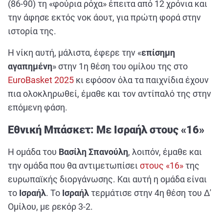
ΑΘΛΗΤΙΚΑ
(86-90) τη «φούρια ρόχα» έπειτα από 12 χρόνια και
την άφησε εκτός νοκ άουτ, για πρώτη φορά στην
ΣΥΝΕΝΤΕΥΞΕΙΣ
ιστορία της.
ΑΘΛΗΤΙΚΕΣ ΜΕΤΑΔΟΣΕΙΣ
Η νίκη αυτή, μάλιστα, έφερε την «
επίσημη
αγαπημένη
» στην 1η θέση του ομίλου της στο
Εξυπηρέτηση Πελατών
EuroBasket 2025
κι εφόσον όλα τα παιχνίδια έχουν
πια ολοκληρωθεί, έμαθε και τον αντίπαλό της στην
επόμενη φάση.
Εθνική Μπάσκετ: Με Ισραήλ στους «16»
Η ομάδα του
Βασίλη Σπανούλη
, λοιπόν, έμαθε και
την ομάδα που θα αντιμετωπίσει
στους «16»
της
ευρωπαϊκής διοργάνωσης. Και αυτή η ομάδα είναι
το
Ισραήλ
. Το
Ισραήλ
τερμάτισε στην 4η θέση του Δ'
Ομίλου, με ρεκόρ 3-2.