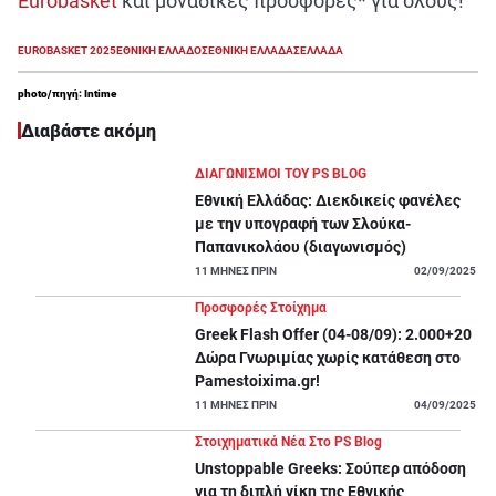
Eurobasket
και μοναδικές προσφορές* για όλους!
EUROBASKET 2025
ΕΘΝΙΚΗ ΕΛΛΑΔΟΣ
ΕΘΝΙΚΗ ΕΛΛΑΔΑΣ
ΕΛΛΑΔΑ
photo/πηγή: Intime
Διαβάστε ακόμη
ΔΙΑΓΩΝΙΣΜΟΙ ΤΟΥ PS BLOG
Εθνική Ελλάδας: Διεκδικείς φανέλες
με την υπογραφή των Σλούκα-
Παπανικολάου (διαγωνισμός)
11
ΜΗΝΕΣ ΠΡΙΝ
02/09/2025
Προσφορές Στοίχημα
Greek Flash Offer (04-08/09): 2.000+20
Δώρα Γνωριμίας χωρίς κατάθεση στο
Pamestoixima.gr!
11
ΜΗΝΕΣ ΠΡΙΝ
04/09/2025
Στοιχηματικά Νέα Στο PS Blog
Unstoppable Greeks: Σούπερ απόδοση
για τη διπλή νίκη της Εθνικής