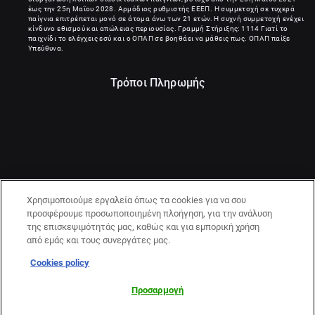
έως την 25η Μαΐου 2028. Αρμόδιος ρυθμιστής ΕΕΕΠ. Η συμμετοχή σε τυχερά
παίγνια επιτρέπεται μονό σε άτομα άνω των 21 ετών. Η συχνή συμμετοχή ενέχει
κίνδυνο εθισμού και απώλειας περιουσίας. Γραμμή Στήριξης: 1114 Γιατί το
παιχνίδι το ελέγχεις εσύ και ο ΟΠΑΠ σε βοηθάει να μάθεις πως. ΟΠΑΠ παίξε
Υπεύθυνα.
Τρόποι Πληρωμής
Χρησιμοποιούμε εργαλεία όπως τα cookies για να σου
προσφέρουμε προσωποποιημένη πλοήγηση, για την ανάλυση
της επισκεψιμότητάς μας, καθώς και για εμπορική χρήση
από εμάς και τους συνεργάτες μας.
Cookies policy
21+ | ΚΙΝΔΥΝΟΣ ΕΘΙΣΜΟΥ & ΑΠΩΛΕΙΑΣ ΠΕΡΙΟΥΣΙΑΣ | ΠΑΙΞΕ
ΥΠΕΥΘΥΝΑ & ΜΕ ΑΣΦΑΛΕΙΑ | ΕΟΠΑΕ – ΓΡΑΜΜΗ
Προσαρμογή
ΣΥΜΒΟΥΛΕΥΤΙΚΗΣ:1114