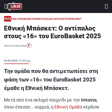
⚽ ΜΟΥΝΤΙΑΛ 2026
ΣΤΟΙΧΗΜΑ
TAGS
FIBA EUROBASKET
ΕΘΝΙΚΗ ΕΛΛΑΔΟΣ ΜΠΑΣΚΕΤ
EUROBASKET
Εθνική Μπάσκετ: Ο αντίπαλος
CASINO
στους «16» του EuroBasket 2025
ΠΡΟΓΝΩΣΤΙΚΑ ΤIPSTERS
2’
Χρόνος ανάγνωσης:
ΠΡΟΓΝΩΣΤΙΚΑ ΚΑΤΗΓΟΡΙΕΣ
ΠΡΟΣΦΟΡΕΣ
04.09.2025 | 11:47 μ.μ.
ΔΙΑΓΩΝΙΣΜΟΙ
Την ομάδα που θα αντιμετωπίσει στη
TSILI LEAGUE
φάση των «16» του EuroBasket 2025
RETRO
έμαθε η Εθνική Μπάσκετ.
BLOGS
Μετά από ένα σκληρό παιχνίδι με την
Ισπανία
,
QUIZ
όπου έπεσαν... κορμιά, η
Εθνική Ομάδα
κέρδισε