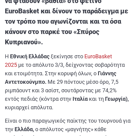
να φτάσουν «βαθιά» στο φετινό
ΑΘΛΗΤΙΚΑ
EuroBasket και δίνουν το παράδειγμα με
ΣΥΝΕΝΤΕΥΞΕΙΣ
τον τρόπο που αγωνίζονται και τα όσα
ΑΘΛΗΤΙΚΕΣ ΜΕΤΑΔΟΣΕΙΣ
κάνουν στο παρκέ του «Σπύρος
Κυπριανού».
Εξυπηρέτηση Πελατών
Η
Εθνική Ελλάδας
ξεκίνησε στο
EuroBasket
2025
με το απόλυτο 3/3, δείχνοντας σοβαρότητα
και ετοιμότητα. Στην κορυφή όλων, ο
Γιάννης
Αντετοκούνμπο.
Με 29 πόντους μέσο όρο, 7,5
ριμπάουντ και 3 ασίστ, σουτάροντας με 74,2%
εντός πεδιάς (κόντρα στην
Ιταλία
και τη
Γεωργία),
κυριαρχεί απόλυτα.
Είναι ο πιο παραγωγικός παίκτης του τουρνουά για
την
Ελλάδα,
ο απόλυτος «μαγνήτης» κάθε