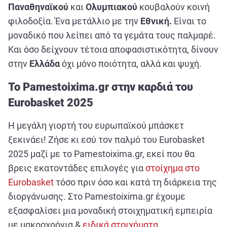
Παναθηναϊκού
και
Ολυμπιακού
κουβαλούν κοινή
φιλοδοξία. Ένα μετάλλιο με την
Εθνική.
Είναι το
μοναδικό που λείπει από τα γεμάτα τους παλμαρέ.
Και όσο δείχνουν τέτοια αποφασιστικότητα, δίνουν
στην
Ελλάδα
όχι μόνο ποιότητα, αλλά και ψυχή.
Το Pamestoixima.gr στην καρδιά του
Eurobasket 2025
Η μεγάλη γιορτή του ευρωπαϊκού μπάσκετ
ξεκινάει! Ζήσε κι εσύ τον παλμό του Eurobasket
2025 μαζί με το Pamestoixima.gr, εκεί που θα
βρεις εκατοντάδες επιλογές για
στοίχημα στο
Eurobasket
τόσο πριν όσο και κατά τη διάρκεια της
διοργάνωσης. Στο Pamestoixima.gr έχουμε
εξασφαλίσει μια μοναδική στοιχηματική εμπειρία
με μακροχρόνια &
ειδικά στοιχήματα