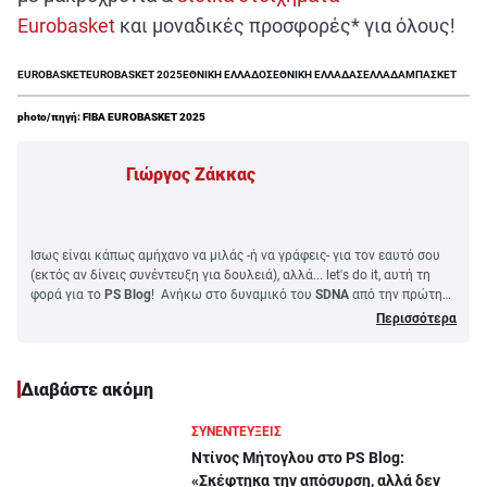
Eurobasket
και μοναδικές προσφορές* για όλους!
EUROBASKET
EUROBASKET 2025
ΕΘΝΙΚΗ ΕΛΛΑΔΟΣ
ΕΘΝΙΚΗ ΕΛΛΑΔΑΣ
ΕΛΛΑΔΑ
ΜΠΑΣΚΕΤ
photo/πηγή: FIBA EUROBASKET 2025
Γιώργος Ζάκκας
Ίσως είναι κάπως αμήχανο να μιλάς -ή να γράφεις- για τον εαυτό σου
(εκτός αν δίνεις συνέντευξη για δουλειά), αλλά... let's do it, αυτή τη
φορά για το
PS Blog
!
Ανήκω στο δυναμικό του
SDNA
από την πρώτη
μέρα λειτουργίας του και το καθημερινό μου «μενού» περιλαμβάνει
Περισσότερα
μπάσκετ από όλον τον πλανήτη. Παράλληλα, συμμετέχω στην εκπομπή
"
Magic Euroleague
". Από το 2023 συνεργάζομαι και με το
Amerikanos24
, συμπαρουσιάζοντας την εκπομπή "
UpTempo
" δύο φορές
Διαβάστε ακόμη
την εβδομάδα, στην οποία εστιάζουμε στην πορεία του Παναθηναϊκού
και του Ολυμπιακού μέσα στην «πορτοκαλί» σεζόν. Έχω εργαστεί για
τη
FIBA
και το επάγγελμα μου έδωσε την τύχη να κάνω αμέτρητα
ΣΥΝΕΝΤΕΥΞΕΙΣ
ταξίδια.
Μέσα από τα
PS Blogs
θα αναλύουμε τους αγώνες του
Ντίνος Μήτογλου στο PS Blog:
«τριφυλλιού», θα κάνουμε τις ενδιαφέρουσες επιλογές μας και θα
«Σκέφτηκα την απόσυρση, αλλά δεν