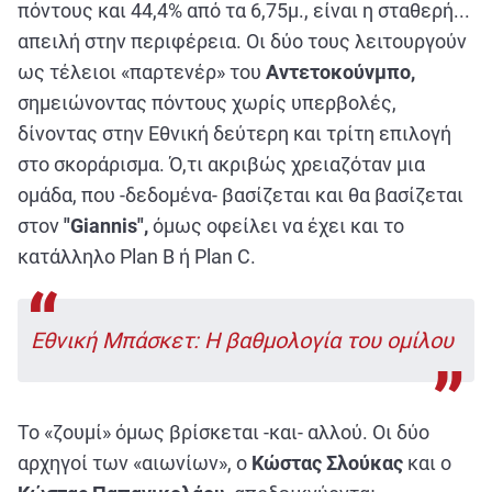
πόντους και 44,4% από τα 6,75μ., είναι η σταθερή...
απειλή στην περιφέρεια. Οι δύο τους λειτουργούν
ως τέλειοι «παρτενέρ» του
Αντετοκούνμπο,
σημειώνοντας πόντους χωρίς υπερβολές,
δίνοντας στην Εθνική δεύτερη και τρίτη επιλογή
στο σκοράρισμα. Ό,τι ακριβώς χρειαζόταν μια
ομάδα, που -δεδομένα- βασίζεται και θα βασίζεται
στον
"Giannis",
όμως οφείλει να έχει και το
κατάλληλο Plan B ή Plan C.
Εθνική Μπάσκετ: Η βαθμολογία του ομίλου
Το «ζουμί» όμως βρίσκεται -και- αλλού. Οι δύο
αρχηγοί των «αιωνίων», ο
Κώστας Σλούκας
και ο