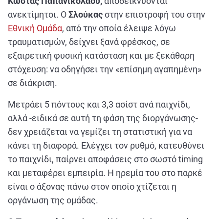
Κώστας Παπανικολάου,
αποδεικνύονται
ανεκτίμητοι. Ο
Σλούκας
στην επιστροφή του στην
Εθνική Ομάδα
, από την οποία έλειψε λόγω
τραυματισμών, δείχνει ξανά φρέσκος, σε
εξαιρετική φυσική κατάσταση και με ξεκάθαρη
στόχευση: να οδηγήσει την «επίσημη αγαπημένη»
σε διάκριση.
Μετράει 5 πόντους και 3,3 ασίστ ανά παιχνίδι,
αλλά -ειδικά σε αυτή τη φάση της διοργάνωσης-
δεν χρειάζεται να γεμίζει τη στατιστική για να
κάνει τη διαφορά. Ελέγχει τον ρυθμό, κατευθύνει
το παιχνίδι, παίρνει αποφάσεις στο σωστό timing
και μεταφέρει εμπειρία. Η ηρεμία του στο παρκέ
είναι ο άξονας πάνω στον οποίο χτίζεται η
οργάνωση της ομάδας.