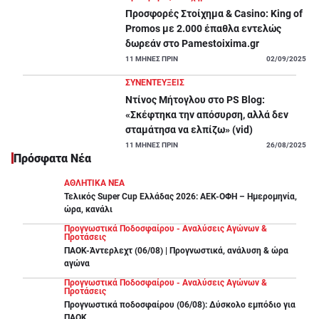
Προσφορές Στοίχημα & Casino: King of
Promos με 2.000 έπαθλα εντελώς
δωρεάν στο Pamestoixima.gr
11
ΜΗΝΕΣ ΠΡΙΝ
02/09/2025
ΣΥΝΕΝΤΕΥΞΕΙΣ
Ντίνος Μήτογλου στο PS Blog:
«Σκέφτηκα την απόσυρση, αλλά δεν
σταμάτησα να ελπίζω» (vid)
11
ΜΗΝΕΣ ΠΡΙΝ
26/08/2025
Πρόσφατα Νέα
ΑΘΛΗΤΙΚΑ ΝΕΑ
Τελικός Super Cup Ελλάδας 2026: ΑΕΚ-ΟΦΗ – Ημερομηνία,
ώρα, κανάλι
Προγνωστικά Ποδοσφαίρου - Αναλύσεις Αγώνων &
Προτάσεις
ΠΑΟΚ-Άντερλεχτ (06/08) | Προγνωστικά, ανάλυση & ώρα
αγώνα
Προγνωστικά Ποδοσφαίρου - Αναλύσεις Αγώνων &
Προτάσεις
Προγνωστικά ποδοσφαίρου (06/08): Δύσκολο εμπόδιο για
ΠΑΟΚ