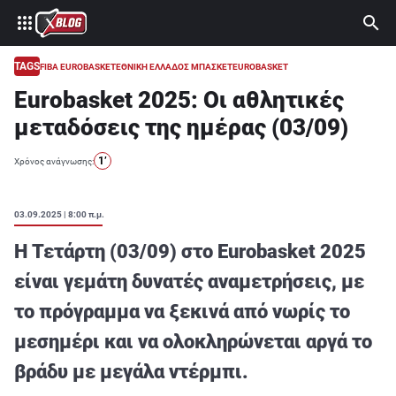
⚽ ΜΟΥΝΤΙΑΛ 2026
ΣΤΟΙΧΗΜΑ
TAGS
FIBA EUROBASKET
ΕΘΝΙΚΗ ΕΛΛΑΔΟΣ ΜΠΑΣΚΕΤ
EUROBASKET
Eurobasket 2025: Οι αθλητικές
CASINO
μεταδόσεις της ημέρας (03/09)
ΠΡΟΓΝΩΣΤΙΚΑ ΤIPSTERS
1’
Χρόνος ανάγνωσης:
ΠΡΟΓΝΩΣΤΙΚΑ ΚΑΤΗΓΟΡΙΕΣ
ΠΡΟΣΦΟΡΕΣ
03.09.2025 | 8:00 π.μ.
ΔΙΑΓΩΝΙΣΜΟΙ
Η Τετάρτη (03/09) στο Eurobasket 2025
TSILI LEAGUE
είναι γεμάτη δυνατές αναμετρήσεις, με
RETRO
το πρόγραμμα να ξεκινά από νωρίς το
BLOGS
μεσημέρι και να ολοκληρώνεται αργά το
βράδυ με μεγάλα ντέρμπι.
QUIZ