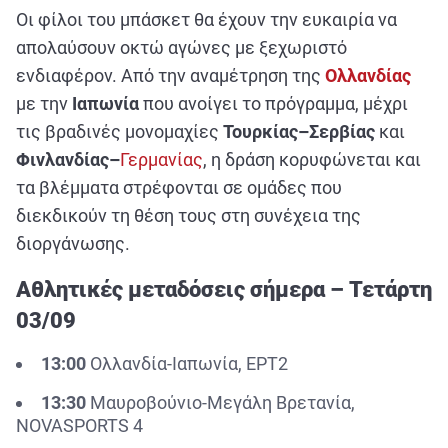
ΑΘΛΗΤΙΚΑ
Οι φίλοι του μπάσκετ θα έχουν την ευκαιρία να
ΣΥΝΕΝΤΕΥΞΕΙΣ
απολαύσουν οκτώ αγώνες με ξεχωριστό
ενδιαφέρον. Από την αναμέτρηση της
Ολλανδίας
ΑΘΛΗΤΙΚΕΣ ΜΕΤΑΔΟΣΕΙΣ
με την
Ιαπωνία
που ανοίγει το πρόγραμμα, μέχρι
τις βραδινές μονομαχίες
Τουρκίας–Σερβίας
και
Εξυπηρέτηση Πελατών
Φινλανδίας–
Γερμανίας
, η δράση κορυφώνεται και
τα βλέμματα στρέφονται σε ομάδες που
διεκδικούν τη θέση τους στη συνέχεια της
διοργάνωσης.
Αθλητικές μεταδόσεις σήμερα – Τετάρτη
03/09
13:00
Ολλανδία-Ιαπωνία, ΕΡΤ2
13:30
Μαυροβούνιο-Μεγάλη Βρετανία,
NOVASPORTS 4