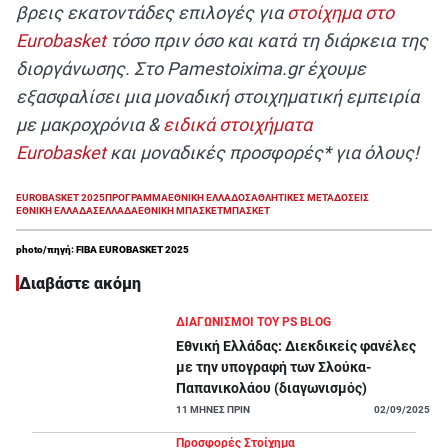
βρεις εκατοντάδες επιλογές για
στοίχημα στο
Eurobasket
τόσο πριν όσο και κατά τη διάρκεια της
διοργάνωσης. Στο Pamestoixima.gr έχουμε
εξασφαλίσει μια μοναδική στοιχηματική εμπειρία
με μακροχρόνια &
ειδικά στοιχήματα
Eurobasket
και μοναδικές προσφορές* για όλους!
EUROBASKET 2025
ΠΡΟΓΡΑΜΜΑ
ΕΘΝΙΚΗ ΕΛΛΑΔΟΣ
ΑΘΛΗΤΙΚΕΣ ΜΕΤΑΔΟΣΕΙΣ
ΕΘΝΙΚΗ ΕΛΛΑΔΑΣ
ΕΛΛΑΔΑ
ΕΘΝΙΚΗ ΜΠΑΣΚΕΤ
ΜΠΑΣΚΕΤ
photo/πηγή: FIBA EUROBASKET 2025
Διαβάστε ακόμη
ΔΙΑΓΩΝΙΣΜΟΙ ΤΟΥ PS BLOG
Εθνική Ελλάδας: Διεκδικείς φανέλες
με την υπογραφή των Σλούκα-
Παπανικολάου (διαγωνισμός)
11
ΜΗΝΕΣ ΠΡΙΝ
02/09/2025
Προσφορές Στοίχημα