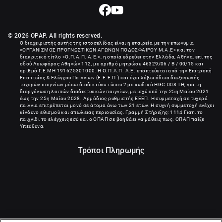
© 2026 OPAP. All rights reserved.
Ο διαχειριστής αυτής της ιστοσελίδας είναι η εταιρεία με την επωνυμία
«
ΟΡΓΑΝΙΣΜΟΣ ΠΡΟΓΝΩΣΤΙΚΩΝ ΑΓΩΝΩΝ ΠΟΔΟΣΦΑΙΡΟΥ Μ.Α.Ε
» και τον
διακριτικό τίτλο «Ο.Π.Α.Π. Α.Ε.», η οποία εδρεύει στην Ελλάδα, Αθήνα, επί της
οδού Λεωφόρος Αθηνών 112, με αριθμό μητρώου 46329/06 / B / 00/15 και
αριθμό Γ.Ε.ΜΗ
191625301000
. Η Ο.Π.Α.Π. Α.Ε. εποπτεύεται από την Επιτροπή
Εποπτείας & Ελέγχου Παιγνίων (Ε.Ε.Ε.Π.) και έχει λάβει άδεια διεξαγωγής
τυχερών παιγνίων μέσω διαδικτύου τύπου 2 με κωδικό HGC-008-LH, για τη
διοργάνωση λοιπών διαδικτυακών παιγνίων, με ισχύ από την 25η Μαΐου 2021
έως την 25η Μαΐου 2028. Αρμόδιος ρυθμιστής ΕΕΕΠ. Η συμμετοχή σε τυχερά
παίγνια επιτρέπεται μονό σε άτομα άνω των 21 ετών. Η συχνή συμμετοχή ενέχει
κίνδυνο εθισμού και απώλειας περιουσίας. Γραμμή Στήριξης: 1114 Γιατί το
παιχνίδι το ελέγχεις εσύ και ο ΟΠΑΠ σε βοηθάει να μάθεις πως. ΟΠΑΠ παίξε
Υπεύθυνα.
Τρόποι Πληρωμής