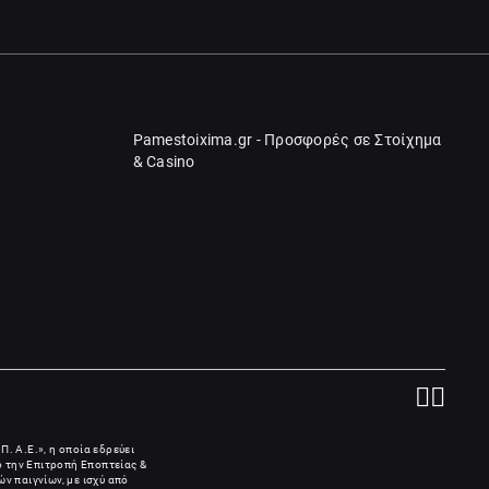
Pamestoixima.gr - Προσφορές σε Στοίχημα
& Casino
Π. Α.Ε.», η οποία εδρεύει
πό την Επιτροπή Εποπτείας &
ν παιγνίων, με ισχύ από