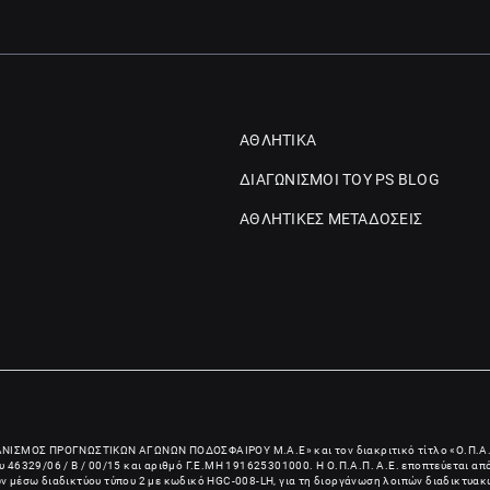
ΑΘΛΗΤΙΚΑ
ΔΙΑΓΩΝΙΣΜΟΙ ΤΟΥ PS BLOG
ΑΘΛΗΤΙΚΕΣ ΜΕΤΑΔΟΣΕΙΣ
ΑΝΙΣΜΟΣ ΠΡΟΓΝΩΣΤΙΚΩΝ ΑΓΩΝΩΝ ΠΟΔΟΣΦΑΙΡΟΥ Μ.Α.Ε
» και τον διακριτικό τίτλο «Ο.Π.Α.
 46329/06 / B / 00/15 και αριθμό Γ.Ε.ΜΗ
191625301000
. Η Ο.Π.Α.Π. Α.Ε. εποπτεύεται α
ίων μέσω διαδικτύου τύπου 2 με κωδικό HGC-008-LH, για τη διοργάνωση λοιπών διαδικτυακώ