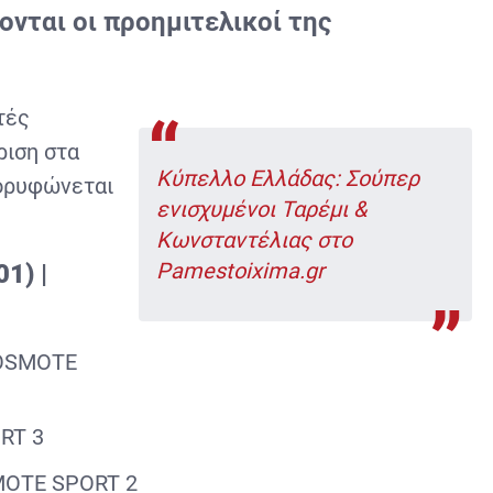
ονται οι προημιτελικοί της
τές
ριση στα
Κύπελλο Ελλάδας: Σούπερ
κορυφώνεται
ενισχυμένοι Ταρέμι &
Κωνσταντέλιας στο
Pamestoixima.gr
1) |
COSMOTE
RT 3
OTE SPORT 2