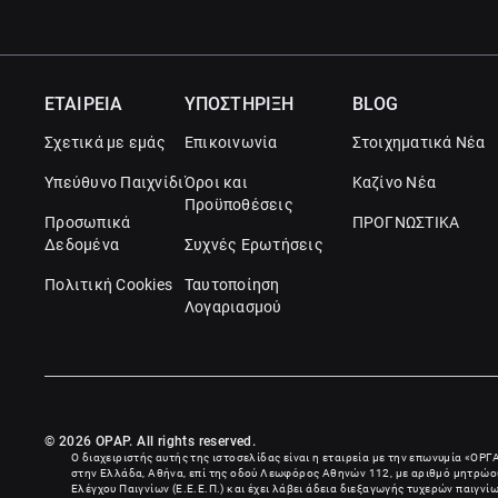
ΕΤΑΙΡΕΙΑ
ΥΠΟΣΤΗΡΙΞΗ
BLOG
Σχετικά με εμάς
Επικοινωνία
Στοιχηματικά Νέα
Υπεύθυνο Παιχνίδι
Όροι και
Καζίνο Νέα
Προϋποθέσεις
Προσωπικά
ΠΡΟΓΝΩΣΤΙΚΑ
Δεδομένα
Συχνές Ερωτήσεις
Πολιτική Cookies
Ταυτοποίηση
Λογαριασμού
© 2026 OPAP. All rights reserved.
Ο διαχειριστής αυτής της ιστοσελίδας είναι η εταιρεία με την επωνυμία «
ΟΡΓ
στην Ελλάδα, Αθήνα, επί της οδού Λεωφόρος Αθηνών 112, με αριθμό μητρώου
Ελέγχου Παιγνίων (Ε.Ε.Ε.Π.) και έχει λάβει άδεια διεξαγωγής τυχερών παιγν