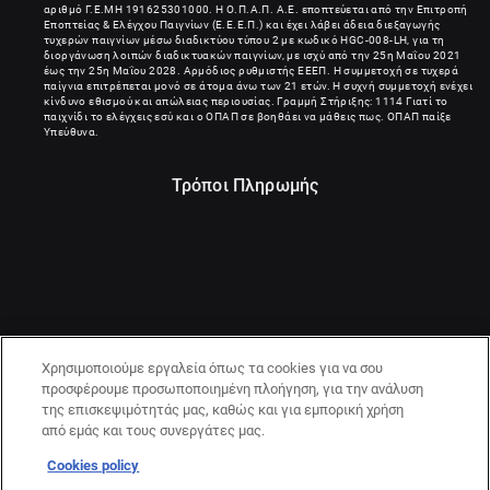
αριθμό Γ.Ε.ΜΗ
191625301000
. Η Ο.Π.Α.Π. Α.Ε. εποπτεύεται από την Επιτροπή
Εποπτείας & Ελέγχου Παιγνίων (Ε.Ε.Ε.Π.) και έχει λάβει άδεια διεξαγωγής
τυχερών παιγνίων μέσω διαδικτύου τύπου 2 με κωδικό HGC-008-LH, για τη
διοργάνωση λοιπών διαδικτυακών παιγνίων, με ισχύ από την 25η Μαΐου 2021
έως την 25η Μαΐου 2028. Αρμόδιος ρυθμιστής ΕΕΕΠ. Η συμμετοχή σε τυχερά
παίγνια επιτρέπεται μονό σε άτομα άνω των 21 ετών. Η συχνή συμμετοχή ενέχει
κίνδυνο εθισμού και απώλειας περιουσίας. Γραμμή Στήριξης: 1114 Γιατί το
παιχνίδι το ελέγχεις εσύ και ο ΟΠΑΠ σε βοηθάει να μάθεις πως. ΟΠΑΠ παίξε
Υπεύθυνα.
Τρόποι Πληρωμής
Χρησιμοποιούμε εργαλεία όπως τα cookies για να σου
προσφέρουμε προσωποποιημένη πλοήγηση, για την ανάλυση
της επισκεψιμότητάς μας, καθώς και για εμπορική χρήση
από εμάς και τους συνεργάτες μας.
Cookies policy
21+ | ΚΙΝΔΥΝΟΣ ΕΘΙΣΜΟΥ & ΑΠΩΛΕΙΑΣ ΠΕΡΙΟΥΣΙΑΣ | ΠΑΙΞΕ