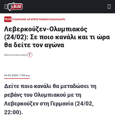
⚽ ΜΟΥΝΤΙΑΛ 2026
ΣΤΟΙΧΗΜΑ
TAGS
ΤΣΑΜΠΙΟΝΣ ΛΙΓΚ
ΠΡΟΓΡΑΜΜΑ
ΠΟΔΟΣΦΑΙΡΟ
Λεβερκούζεν-Ολυμπιακός
CASINO
(24/02): Σε ποιο κανάλι και τι ώρα
ΠΡΟΓΝΩΣΤΙΚΑ ΤIPSTERS
θα δείτε τον αγώνα
ΠΡΟΓΝΩΣΤΙΚΑ ΚΑΤΗΓΟΡΙΕΣ
1’
Χρόνος ανάγνωσης:
ΠΡΟΣΦΟΡΕΣ
ΔΙΑΓΩΝΙΣΜΟΙ
24.02.2026 | 7:00 π.μ.
TSILI LEAGUE
Δείτε ποιο κανάλι θα μεταδώσει τη
RETRO
ρεβάνς του Ολυμπιακού με τη
BLOGS
Λεβερκούζεν στη Γερμανία (24/02,
QUIZ
22:00).