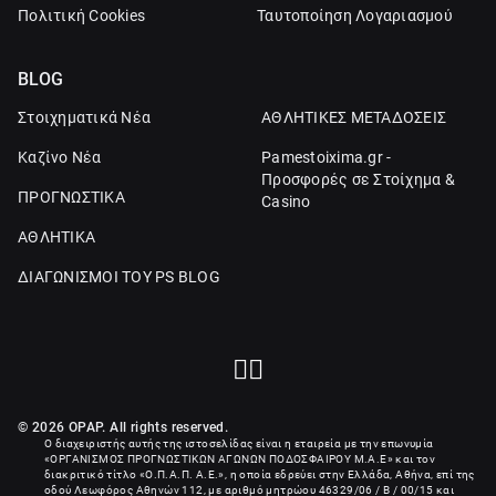
Πολιτική Cookies
Ταυτοποίηση Λογαριασμού
BLOG
Στοιχηματικά Νέα
ΑΘΛΗΤΙΚΕΣ ΜΕΤΑΔΟΣΕΙΣ
Καζίνο Νέα
Pamestoixima.gr -
Προσφορές σε Στοίχημα &
ΠΡΟΓΝΩΣΤΙΚΑ
Casino
ΑΘΛΗΤΙΚΑ
ΔΙΑΓΩΝΙΣΜΟΙ ΤΟΥ PS BLOG
© 2026 OPAP. All rights reserved.
Ο διαχειριστής αυτής της ιστοσελίδας είναι η εταιρεία με την επωνυμία
«
ΟΡΓΑΝΙΣΜΟΣ ΠΡΟΓΝΩΣΤΙΚΩΝ ΑΓΩΝΩΝ ΠΟΔΟΣΦΑΙΡΟΥ Μ.Α.Ε
» και τον
διακριτικό τίτλο «Ο.Π.Α.Π. Α.Ε.», η οποία εδρεύει στην Ελλάδα, Αθήνα, επί της
οδού Λεωφόρος Αθηνών 112, με αριθμό μητρώου 46329/06 / B / 00/15 και