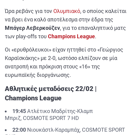
ΑΘΛΗΤΙΚΑ
Ώρα ρεβάνς για τον
Ολυμπιακό
, ο οποίος καλείται
ΣΥΝΕΝΤΕΥΞΕΙΣ
να βρει ένα καλό αποτέλεσμα στην έδρα της
ΑΘΛΗΤΙΚΕΣ ΜΕΤΑΔΟΣΕΙΣ
Μπάγερ Λεβερκούζεν
, για το επαναληπτικό ματς
των play-offs του
Champions League
.
Εξυπηρέτηση Πελατών
Οι «ερυθρόλευκοι» είχαν ηττηθεί στο «Γεώργιος
Καραϊσκάκης» με 2-0, ωστόσο ελπίζουν σε μία
ανατροπή και πρόκριση στους «16» της
ευρωπαϊκής διοργάνωσης.
Αθλητικές μεταδόσεις 22/02 |
Champions League
19:45
Ατλέτικο Μαδρίτης-Κλαμπ
Μπριζ, COSMOTE SPORT 7 HD
22:00
Νιουκάστλ-Καραμπάχ, COSMOTE SPORT