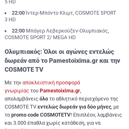
5
HD
22:00
Ίντερ-Μπόντο Κλιμτ, COSMOTE SPORT
3
HD
22:00
Μπάγερ Λεβερκούζεν-Ολυμπιακός,
COSMOTE SPORT 2/ MEGA
HD
Ολυμπιακός: Όλοι οι αγώνες εντελώς
δωρεάν από το Pamestoixima.gr και την
COSMOTE TV
Με την
αποκλειστική προσφορά
γνωριμίας
του
Pamestoixima
.gr
,
απολαμβάνεις
όλο
το αθλητικό περιεχόμενο της
COSMOTE TV
εντελώς δωρεάν για δύο μήνες
, με
το
promo
code
COSMOTETV
! Επιπλέον, λαμβάνεις
και 3.000 έπαθλα χωρίς κατάθεση, για να