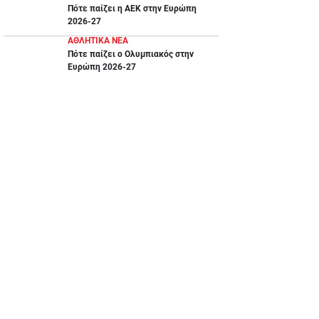
Πότε παίζει η ΑΕΚ στην Ευρώπη
2026-27
ΑΘΛΗΤΙΚΑ ΝΕΑ
Πότε παίζει ο Ολυμπιακός στην
Ευρώπη 2026-27