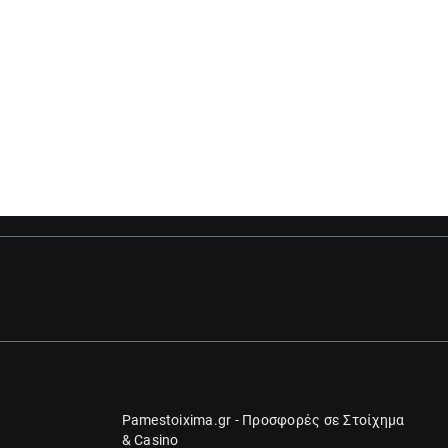
Pamestoixima.gr - Προσφορές σε Στοίχημα
& Casino