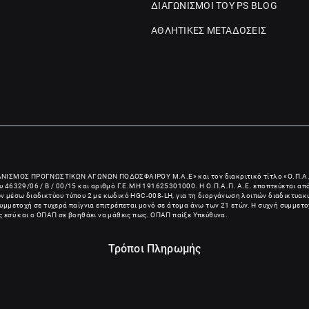
ΔΙΑΓΩΝΙΣΜΟΙ ΤΟΥ PS BLOG
ΑΘΛΗΤΙΚΕΣ ΜΕΤΑΔΟΣΕΙΣ
ΑΝΙΣΜΟΣ ΠΡΟΓΝΩΣΤΙΚΩΝ ΑΓΩΝΩΝ ΠΟΔΟΣΦΑΙΡΟΥ Μ.Α.Ε
» και τον διακριτικό τίτλο «Ο.Π.Α.
 46329/06 / B / 00/15 και αριθμό Γ.Ε.ΜΗ
191625301000
. Η Ο.Π.Α.Π. Α.Ε. εποπτεύεται α
ίων μέσω διαδικτύου τύπου 2 με κωδικό HGC-008-LH, για τη διοργάνωση λοιπών διαδικτυακώ
μμετοχή σε τυχερά παίγνια επιτρέπεται μονό σε άτομα άνω των 21 ετών. Η συχνή συμμετο
ις εσύ και ο ΟΠΑΠ σε βοηθάει να μάθεις πως. ΟΠΑΠ παίξε Υπεύθυνα.
Τρόποι Πληρωμής