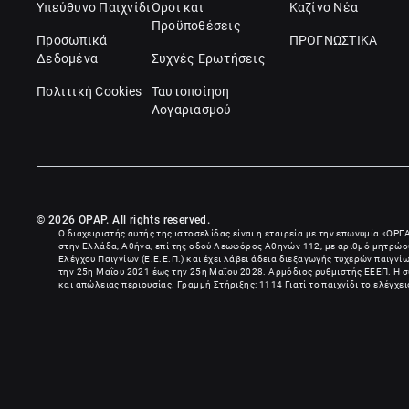
Υπεύθυνο Παιχνίδι
Όροι και
Καζίνο Νέα
Προϋποθέσεις
Προσωπικά
ΠΡΟΓΝΩΣΤΙΚΑ
Δεδομένα
Συχνές Ερωτήσεις
Πολιτική Cookies
Ταυτοποίηση
Λογαριασμού
© 2026 OPAP. All rights reserved.
Ο διαχειριστής αυτής της ιστοσελίδας είναι η εταιρεία με την επωνυμία «
ΟΡΓ
στην Ελλάδα, Αθήνα, επί της οδού Λεωφόρος Αθηνών 112, με αριθμό μητρώου
Ελέγχου Παιγνίων (Ε.Ε.Ε.Π.) και έχει λάβει άδεια διεξαγωγής τυχερών παιγν
την 25η Μαΐου 2021 έως την 25η Μαΐου 2028. Αρμόδιος ρυθμιστής ΕΕΕΠ. Η συ
και απώλειας περιουσίας. Γραμμή Στήριξης: 1114 Γιατί το παιχνίδι το ελέγχε