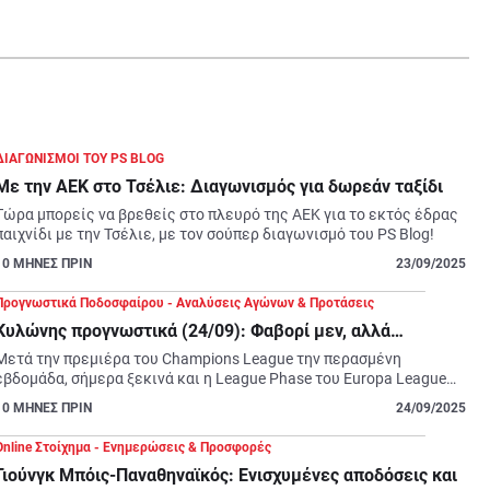
ΔΙΑΓΩΝΙΣΜΟΙ ΤΟΥ PS BLOG
Με την ΑΕΚ στο Τσέλιε: Διαγωνισμός για δωρεάν ταξίδι
Τώρα μπορείς να βρεθείς στο πλευρό της ΑΕΚ για το εκτός έδρας 
παιχνίδι με την Τσέλιε, με τον σούπερ διαγωνισμό του PS Blog!
10
ΜΗΝΕΣ ΠΡΙΝ
23/09/2025
Προγνωστικά Ποδοσφαίρου - Αναλύσεις Αγώνων & Προτάσεις
Κυλώνης προγνωστικά (24/09): Φαβορί μεν, αλλά…
Μετά την πρεμιέρα του Champions League την περασμένη 
εβδομάδα, σήμερα ξεκινά και η League Phase του Europa League…
10
ΜΗΝΕΣ ΠΡΙΝ
24/09/2025
Online Στοίχημα - Ενημερώσεις & Προσφορές
Γιούνγκ Μπόις-Παναθηναϊκός: Ενισχυμένες αποδόσεις και