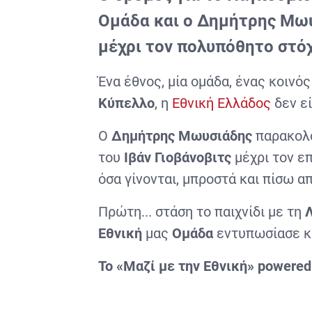
Ομάδα και ο Δημήτρης Μωυ
μέχρι τον πολυπόθητο στό
Ένα έθνος, μία ομάδα, ένας κοινό
Κύπελλο
, η
Εθνική Ελλάδος
δεν εί
Ο
Δημήτρης Μωυσιάδης
παρακολο
του
Ιβάν Γιοβάνοβιτς
μέχρι τον ε
όσα γίνονται, μπροστά και πίσω α
Πρώτη... στάση το παιχνίδι με τη
Εθνική
μας
Ομάδα
εντυπωσίασε κα
Το «Μαζί με την Εθνική» powere