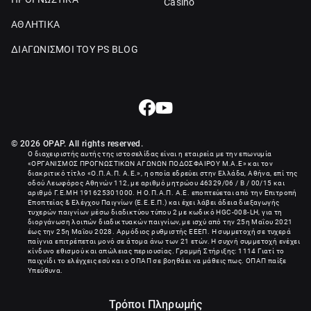
Casino
ΑΘΛΗΤΙΚΑ
ΔΙΑΓΩΝΙΣΜΟΙ ΤΟΥ PS BLOG
© 2026 OPAP. All rights reserved.
Ο διαχειριστής αυτής της ιστοσελίδας είναι η εταιρεία με την επωνυμία
«
ΟΡΓΑΝΙΣΜΟΣ ΠΡΟΓΝΩΣΤΙΚΩΝ ΑΓΩΝΩΝ ΠΟΔΟΣΦΑΙΡΟΥ Μ.Α.Ε
» και τον
διακριτικό τίτλο «Ο.Π.Α.Π. Α.Ε.», η οποία εδρεύει στην Ελλάδα, Αθήνα, επί της
οδού Λεωφόρος Αθηνών 112, με αριθμό μητρώου 46329/06 / B / 00/15 και
αριθμό Γ.Ε.ΜΗ
191625301000
. Η Ο.Π.Α.Π. Α.Ε. εποπτεύεται από την Επιτροπή
Εποπτείας & Ελέγχου Παιγνίων (Ε.Ε.Ε.Π.) και έχει λάβει άδεια διεξαγωγής
τυχερών παιγνίων μέσω διαδικτύου τύπου 2 με κωδικό HGC-008-LH, για τη
διοργάνωση λοιπών διαδικτυακών παιγνίων, με ισχύ από την 25η Μαΐου 2021
έως την 25η Μαΐου 2028. Αρμόδιος ρυθμιστής ΕΕΕΠ. Η συμμετοχή σε τυχερά
παίγνια επιτρέπεται μονό σε άτομα άνω των 21 ετών. Η συχνή συμμετοχή ενέχει
κίνδυνο εθισμού και απώλειας περιουσίας. Γραμμή Στήριξης: 1114 Γιατί το
παιχνίδι το ελέγχεις εσύ και ο ΟΠΑΠ σε βοηθάει να μάθεις πως. ΟΠΑΠ παίξε
Υπεύθυνα.
Τρόποι Πληρωμής