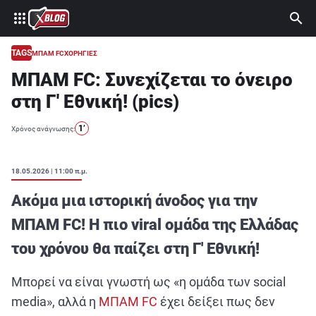
⚽ ΜΟΥΝΤΙΑΛ 2026
ΣΤΟΙΧΗΜΑ
TAGS
ΜΠΑΜ FC
ΧΟΡΗΓΙΕΣ
ΜΠΑΜ FC: Συνεχίζεται το όνειρο
CASINO
στη Γ' Εθνική! (pics)
ΠΡΟΓΝΩΣΤΙΚΑ ΤIPSTERS
1’
Χρόνος ανάγνωσης:
ΠΡΟΓΝΩΣΤΙΚΑ ΚΑΤΗΓΟΡΙΕΣ
ΠΡΟΣΦΟΡΕΣ
18.05.2026 | 11:00 π.μ.
ΔΙΑΓΩΝΙΣΜΟΙ
Ακόμα μια ιστορική άνοδος για την
TSILI LEAGUE
ΜΠΑΜ FC! Η πιο viral ομάδα της Ελλάδας
RETRO
του χρόνου θα παίζει στη Γ' Εθνική!
BLOGS
Μπορεί να είναι γνωστή ως «η ομάδα των social
QUIZ
media», αλλά η
ΜΠΑΜ FC
έχει δείξει πως δεν