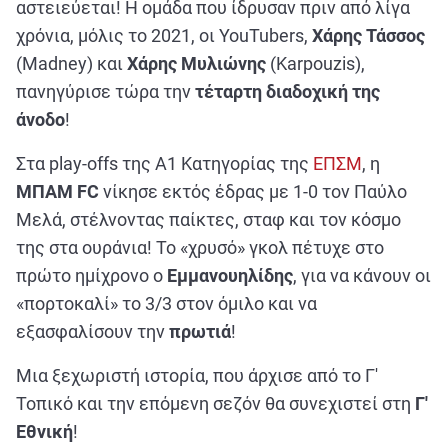
ΑΘΛΗΤΙΚΑ
αστειεύεται! Η ομάδα που ίδρυσαν πριν από λίγα
χρόνια, μόλις το 2021, οι YouTubers,
Χάρης
Τάσσος
ΣΥΝΕΝΤΕΥΞΕΙΣ
(Madney) και
Χάρης
Μυλιώνης
(Karpouzis),
ΑΘΛΗΤΙΚΕΣ ΜΕΤΑΔΟΣΕΙΣ
πανηγύρισε τώρα την
τέταρτη διαδοχική της
άνοδο
!
Εξυπηρέτηση Πελατών
Στα play-offs της Α1 Κατηγορίας της
ΕΠΣΜ
, η
ΜΠΑΜ FC
νίκησε εκτός έδρας με 1-0 τον Παύλο
Μελά, στέλνοντας παίκτες, σταφ και τον κόσμο
της στα ουράνια! Το «χρυσό» γκολ πέτυχε στο
πρώτο ημίχρονο ο
Εμμανουηλίδης
, για να κάνουν οι
«πορτοκαλί» το 3/3 στον όμιλο και να
εξασφαλίσουν την
πρωτιά
!
Μια ξεχωριστή ιστορία, που άρχισε από το Γ'
Τοπικό και την επόμενη σεζόν θα συνεχιστεί στη
Γ'
Εθνική
!