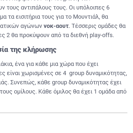
υν τους αντιπάλους τους. Οι υπόλοιπες 6
μα τα εισιτήρια τους για το Μουντιάλ, θα
ιματικών αγώνων
νοκ-αουτ
. Τέσσερις ομάδες θα
λες 2 θα προκύψουν από τα διεθνή
play
-
offs
.
σία της κλήρωσης
κια, ένα για κάθε μια χώρα που έχει
ρες είναι χωρισμένες σε 4
group
δυναμικότητας,
ιάς. Συνεπώς, κάθε
group
δυναμικότητας έχει
ους ομίλους. Κάθε όμιλος θα έχει 1 ομάδα από