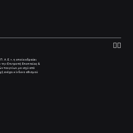
Π. Α.Ε.», η οποία εδρεύει
πό την Επιτροπή Εποπτείας &
ν παιγνίων, με ισχύ από
χή ενέχει κίνδυνο εθισμού