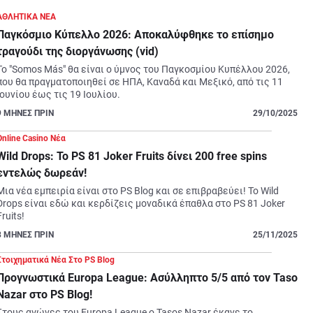
ΑΘΛΗΤΙΚΑ ΝΕΑ
Παγκόσμιο Κύπελλο 2026: Αποκαλύφθηκε το επίσημο
τραγούδι της διοργάνωσης (vid)
Το "Somos Más" θα είναι ο ύμνος του Παγκοσμίου Κυπέλλου 2026, 
που θα πραγματοποιηθεί σε ΗΠΑ, Καναδά και Μεξικό, από τις 11 
Ιουνίου έως τις 19 Ιουλίου.
9
ΜΗΝΕΣ ΠΡΙΝ
29/10/2025
Online Casino Νέα
Wild Drops: Το PS 81 Joker Fruits δίνει 200 free spins
εντελώς δωρεάν!
Μια νέα εμπειρία είναι στο PS Blog και σε επιβραβεύει! Το Wild 
Drops είναι εδώ και κερδίζεις μοναδικά έπαθλα στο PS 81 Joker 
Fruits!
8
ΜΗΝΕΣ ΠΡΙΝ
25/11/2025
Στοιχηματικά Νέα Στο PS Blog
Προγνωστικά Europa League: Ασύλληπτο 5/5 από τον Taso
Nazar στο PS Blog!
Στους αγώνες του Europa League ο Tasos Nazar έκανε το 