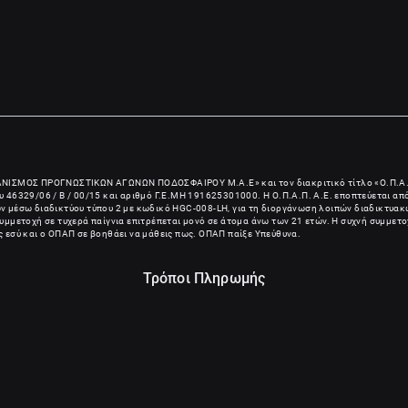
ΑΝΙΣΜΟΣ ΠΡΟΓΝΩΣΤΙΚΩΝ ΑΓΩΝΩΝ ΠΟΔΟΣΦΑΙΡΟΥ Μ.Α.Ε
» και τον διακριτικό τίτλο «Ο.Π.Α.
 46329/06 / B / 00/15 και αριθμό Γ.Ε.ΜΗ
191625301000
. Η Ο.Π.Α.Π. Α.Ε. εποπτεύεται α
ίων μέσω διαδικτύου τύπου 2 με κωδικό HGC-008-LH, για τη διοργάνωση λοιπών διαδικτυακώ
μμετοχή σε τυχερά παίγνια επιτρέπεται μονό σε άτομα άνω των 21 ετών. Η συχνή συμμετο
ις εσύ και ο ΟΠΑΠ σε βοηθάει να μάθεις πως. ΟΠΑΠ παίξε Υπεύθυνα.
Τρόποι Πληρωμής