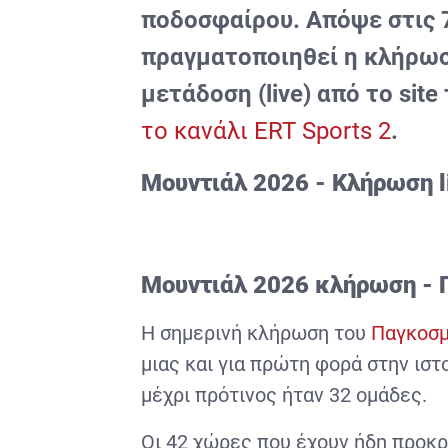
ποδοσφαίρου. Απόψε στις 
πραγματοποιηθεί η
κλήρωσ
μετάδοση (
live
)
από το
site
το κανάλι
ERT
Sports
2
.
Μουντιάλ 2026 - Κλήρωση 
Μουντιάλ 2026 κλήρωση -
Η σημερινή κλήρωση του
Παγκοσμ
μιας και για πρώτη φορά στην ισ
μέχρι πρότινος ήταν 32 ομάδες.
O
ι 42 χώρες που έχουν ήδη προκ