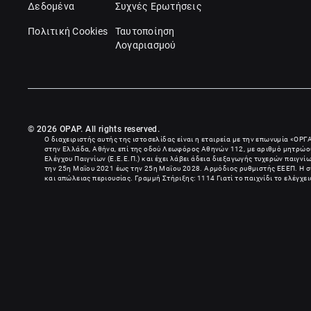
Δεδομένα
Συχνές Ερωτήσεις
Πολιτική Cookies
Ταυτοποίηση
Λογαριασμού
© 2026 OPAP. All rights reserved.
Ο διαχειριστής αυτής της ιστοσελίδας είναι η εταιρεία με την επωνυμία «
ΟΡΓ
στην Ελλάδα, Αθήνα, επί της οδού Λεωφόρος Αθηνών 112, με αριθμό μητρώου
Ελέγχου Παιγνίων (Ε.Ε.Ε.Π.) και έχει λάβει άδεια διεξαγωγής τυχερών παιγν
την 25η Μαΐου 2021 έως την 25η Μαΐου 2028. Αρμόδιος ρυθμιστής ΕΕΕΠ. Η συ
και απώλειας περιουσίας. Γραμμή Στήριξης: 1114 Γιατί το παιχνίδι το ελέγχε