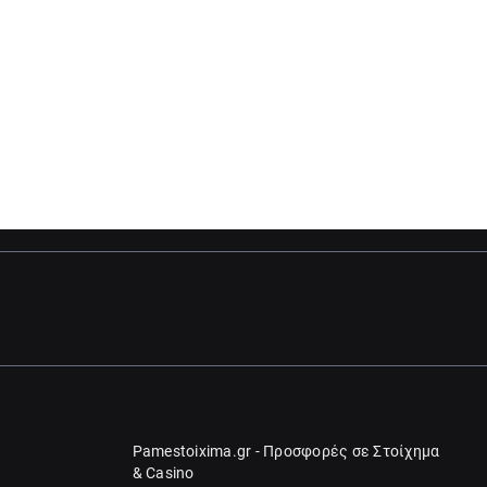
Pamestoixima.gr - Προσφορές σε Στοίχημα
& Casino