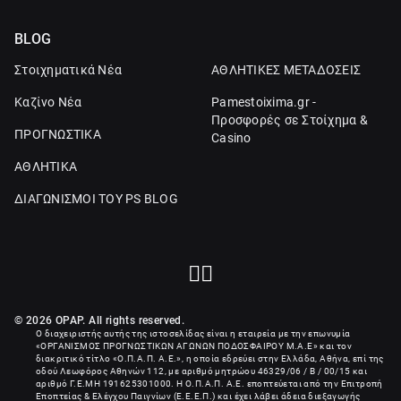
BLOG
Στοιχηματικά Νέα
ΑΘΛΗΤΙΚΕΣ ΜΕΤΑΔΟΣΕΙΣ
Καζίνο Νέα
Pamestoixima.gr -
Προσφορές σε Στοίχημα &
ΠΡΟΓΝΩΣΤΙΚΑ
Casino
ΑΘΛΗΤΙΚΑ
ΔΙΑΓΩΝΙΣΜΟΙ ΤΟΥ PS BLOG
© 2026 OPAP. All rights reserved.
Ο διαχειριστής αυτής της ιστοσελίδας είναι η εταιρεία με την επωνυμία
«
ΟΡΓΑΝΙΣΜΟΣ ΠΡΟΓΝΩΣΤΙΚΩΝ ΑΓΩΝΩΝ ΠΟΔΟΣΦΑΙΡΟΥ Μ.Α.Ε
» και τον
διακριτικό τίτλο «Ο.Π.Α.Π. Α.Ε.», η οποία εδρεύει στην Ελλάδα, Αθήνα, επί της
οδού Λεωφόρος Αθηνών 112, με αριθμό μητρώου 46329/06 / B / 00/15 και
αριθμό Γ.Ε.ΜΗ
191625301000
. Η Ο.Π.Α.Π. Α.Ε. εποπτεύεται από την Επιτροπή
Εποπτείας & Ελέγχου Παιγνίων (Ε.Ε.Ε.Π.) και έχει λάβει άδεια διεξαγωγής