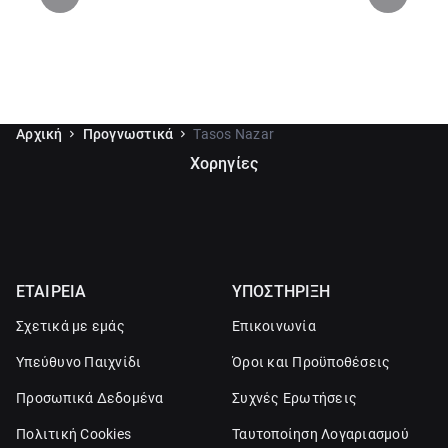
ΑΘΛΗΤΙΚΑ
ΣΥΝΕΝΤΕΥΞΕΙΣ
ΑΘΛΗΤΙΚΕΣ ΜΕΤΑΔΟΣΕΙΣ
Αρχική
Προγνωστικά
Tasos Nazar
Εξυπηρέτηση Πελατών
Χορηγίες
ΕΤΑΙΡΕΙΑ
ΥΠΟΣΤΗΡΙΞΗ
Σχετικά με εμάς
Επικοινωνία
Υπεύθυνο Παιχνίδι
Όροι και Προϋποθέσεις
Προσωπικά Δεδομένα
Συχνές Ερωτήσεις
Πολιτική Cookies
Ταυτοποίηση Λογαριασμού