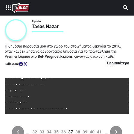
⚽ ΜΟΥΝΤΙΑΛ 2026
ΣΤΟΙΧΗΜΑ
Tipster
Tasos Nazar
CASINO
ΠΡΟΓΝΩΣΤΙΚΑ ΤIPSTERS
Η δημόσια παρουσία μου στο χώρο του στοιχήματος ξεκινάει το 2016,
όταν και ξεκίνησα να αρθρογραφώ δημόσια για το πρωτάθλημα της
Premier League στο
Bet-Prognostika.com
. Kάνοντας ανάλυση κάθε
ΠΡΟΓΝΩΣΤΙΚΑ ΚΑΤΗΓΟΡΙΕΣ
Προγνωστικά Ποδοσφαίρου - Αναλύσεις Αγώνων &
29.01.2025
αγωνιστικής και αγώνα, βρήκα την ευκαιρία εκτός από αρθρογράφος εκεί,
Προτάσεις
Προγνωστικά Ποδοσφαίρου - Αναλύσεις Αγώνων &
Περισσότερα
Follow on:
26.01.2025
να εξελιχθώ και ως tipster ποδοσφαίρου, προσφέροντας μέχρι σήμερα μόνο
Προγνωστικά στοίχημα (29/01): Βολικες ισοπαλίες
Προτάσεις
Προγνωστικά Ποδοσφαίρου - Αναλύσεις Αγώνων &
ΠΡΟΣΦΟΡΕΣ
θετικές σεζόν και... κέρδη στο κοινό.
25.01.2025
Προγνωστικά στοίχημα (26/01): Το “φοβισμένο”
Προτάσεις
Προγνωστικά Ποδοσφαίρου - Αναλύσεις Αγώνων &
και σημεία κινήτρου
Απόφοιτος μαθηματικών και πληροφορικής στο Α.Π.Θ., οπότε με το
23.01.2025
Προγνωστικά στοίχημα (25/01): Αγωνιστική των
ΔΙΑΓΩΝΙΣΜΟΙ
Προτάσεις
Προγνωστικά Ποδοσφαίρου - Αναλύσεις Αγώνων &
στοίχημα βρήκα τρόπο να συνδυάσω τις γνώσεις μου, με το μότο «Η ζωή
ντέρμπι αιωνίων
22.01.2025
Προγνωστικά στοίχημα (23/01): Must wins για
είναι μια μπάλα». Βασικό μου όπλο τα μαθηματικά, επαγγελματική
Προτάσεις
Προγνωστικά Ποδοσφαίρου - Αναλύσεις Αγώνων &
φαβορί
19.01.2025
TSILI LEAGUE
προσέγγιση με καθημερινή ανάλυση
στατιστικών
δεδομένων και xStats,
Προγνωστικά στοίχημα (22/01): «Σεντόνι» επιλογών
Προτάσεις
πρόκριση
χωρίς να μπαίνουν στη μέση ψυχολογικά κριτήρια.
Προγνωστικά στοίχημα (19/01): Πιο σκληρό το
κινήτρου
Τιμή για μένα η παρουσία μου πλέον στο
PS Blog
, όπου θα σας προσφέρω
RETRO
ντέρμπι της Θεσσαλονίκης
τη καθημερινή μου μελέτη, θα εντοπίζουμε τα
value
bets
και αξιόλογα
«ειδικά στοιχήματα στατιστικών» και θα σχολιάζουμε κυρίως τις
BLOGS
αγαπημένες μου Premier League και Super League.
QUIZ
…
32
33
34
35
36
37
38
39
40
41
…