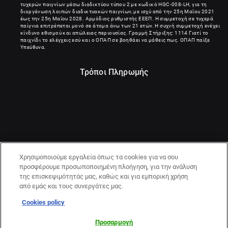
τυχερών παιγνίων μέσω διαδικτύου τύπου 2 με κωδικό HGC-008-LH, για τη
διοργάνωση λοιπών διαδικτυακών παιγνίων, με ισχύ από την 25η Μαΐου 2021
έως την 25η Μαΐου 2028. Αρμόδιος ρυθμιστής ΕΕΕΠ. Η συμμετοχή σε τυχερά
παίγνια επιτρέπεται μονό σε άτομα άνω των 21 ετών. Η συχνή συμμετοχή ενέχει
κίνδυνο εθισμού και απώλειας περιουσίας. Γραμμή Στήριξης: 1114 Γιατί το
παιχνίδι το ελέγχεις εσύ και ο ΟΠΑΠ σε βοηθάει να μάθεις πως. ΟΠΑΠ παίξε
Υπεύθυνα.
Τρόποι Πληρωμής
Χρησιμοποιούμε εργαλεία όπως τα cookies για να σου
προσφέρουμε προσωποποιημένη πλοήγηση, για την ανάλυση
της επισκεψιμότητάς μας, καθώς και για εμπορική χρήση
από εμάς και τους συνεργάτες μας.
Cookies policy
21+ | ΚΙΝΔΥΝΟΣ ΕΘΙΣΜΟΥ & ΑΠΩΛΕΙΑΣ ΠΕΡΙΟΥΣΙΑΣ | ΠΑΙΞΕ
ΥΠΕΥΘΥΝΑ & ΜΕ ΑΣΦΑΛΕΙΑ | ΕΟΠΑΕ – ΓΡΑΜΜΗ
Προσαρμογή
ΣΥΜΒΟΥΛΕΥΤΙΚΗΣ:1114