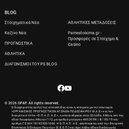
BLOG
Στοιχηματικά Νέα
ΑΘΛΗΤΙΚΕΣ ΜΕΤΑΔΟΣΕΙΣ
Καζίνο Νέα
Pamestoixima.gr -
Προσφορές σε Στοίχημα &
ΠΡΟΓΝΩΣΤΙΚΑ
Casino
ΑΘΛΗΤΙΚΑ
ΔΙΑΓΩΝΙΣΜΟΙ ΤΟΥ PS BLOG
© 2026 OPAP. All rights reserved.
Ο διαχειριστής αυτής της ιστοσελίδας είναι η εταιρεία με την επωνυμία
«
ΟΡΓΑΝΙΣΜΟΣ ΠΡΟΓΝΩΣΤΙΚΩΝ ΑΓΩΝΩΝ ΠΟΔΟΣΦΑΙΡΟΥ Μ.Α.Ε
» και τον
διακριτικό τίτλο «Ο.Π.Α.Π. Α.Ε.», η οποία εδρεύει στην Ελλάδα, Αθήνα, επί της
οδού Λεωφόρος Αθηνών 112, με αριθμό μητρώου 46329/06 / B / 00/15 και
αριθμό Γ.Ε.ΜΗ
191625301000
. Η Ο.Π.Α.Π. Α.Ε. εποπτεύεται από την Επιτροπή
Εποπτείας & Ελέγχου Παιγνίων (Ε.Ε.Ε.Π.) και έχει λάβει άδεια διεξαγωγής