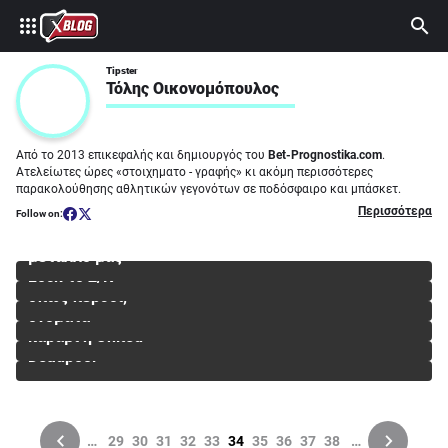
⚽ ΜΟΥΝΤΙΑΛ 2026
ΣΤΟΙΧΗΜΑ
Tipster
Τόλης Οικονομόπουλος
CASINO
ΠΡΟΓΝΩΣΤΙΚΑ ΤIPSTERS
Από το 2013 επικεφαλής και δημιουργός του
Bet-Prognostika.com
.
Ατελείωτες ώρες «στοιχηματο - γραφής» κι ακόμη περισσότερες
παρακολούθησης αθλητικών γεγονότων σε ποδόσφαιρο και μπάσκετ.
ΠΡΟΓΝΩΣΤΙΚΑ ΚΑΤΗΓΟΡΙΕΣ
Προγνωστικά Ποδοσφαίρου - Αναλύσεις Αγώνων &
20.03.2025
Αμετανόητος θιασώτης των
value
αποδόσεων
με αδυναμία στα αγγλικά
Προτάσεις
Προγνωστικά Ποδοσφαίρου - Αναλύσεις Αγώνων &
Περισσότερα
Follow on:
15.03.2025
γήπεδα. Από το 2013 έως το 2018 ήξερα ποιος παίζει δεξί μπακ στη Λέιτον
Προγνωστικά ποδοσφαίρου (20/03): Να δείξουμε το
Προτάσεις
Προγνωστικά Ποδοσφαίρου - Αναλύσεις Αγώνων &
ΠΡΟΣΦΟΡΕΣ
Όριεντ και ποιον έχει η Μπέρτον φροντιστή στη League 2 Αγγλίας. Έκτοτε,
13.03.2025
Προγνωστικά ποδοσφαίρου (15/03): Με Νησί και Bet
Προτάσεις
Προγνωστικά Ποδοσφαίρου - Αναλύσεις Αγώνων &
μέταλλο μας
ασχολούμαι με πιο εμπορικά πρωταθλήματα, αλλά ο Deadpool και η Ρέξαμ
12.03.2025
Προγνωστικά ποδοσφαίρου (13/03): Θα το ξανακάνει
ΔΙΑΓΩΝΙΣΜΟΙ
Προτάσεις
Προγνωστικά Ποδοσφαίρου - Αναλύσεις Αγώνων &
με κάνουν από το 2021 να ξαναβλέπω τι γίνεται στις μικρές λίγκες.
Lock το Σ/Κ
09.03.2025
Προγνωστικά ποδοσφαίρου (12/03): Κόντρα στα
Μεγάλη τιμή για μένα και milestone το
Προτάσεις
Προγνωστικά Ποδοσφαίρου - Αναλύσεις Αγώνων &
PS Blog
, κείμενα για στοίχημα με
όπως πέρυσι;
08.03.2025
TSILI LEAGUE
κοινωνικές και pop culture προεκτάσεις θα διαβάσετε σε ετούτη τη στήλη.
Προγνωστικά ποδοσφαίρου (09/03): Ακυβέρνητο…
Προτάσεις
ονόματα
Άλλωστε, το ποδόσφαιρο είναι κοινωνικό φαινόμενο. Διάβασμα, έρευνα,
Προγνωστικά ποδοσφαίρου (08/03): Με Πεπ και…
καράβι η United
αποδόσεις, διαλογή, στάνταρ διαδικασία, η ίδια τόσα χρόνια, η
RETRO
Deadpool
αρθρογραφία μέχρι νεωτέρας αποκλειστικά εδώ στο
PS
Blog
.
BLOGS
QUIZ
…
29
30
31
32
33
34
35
36
37
38
…