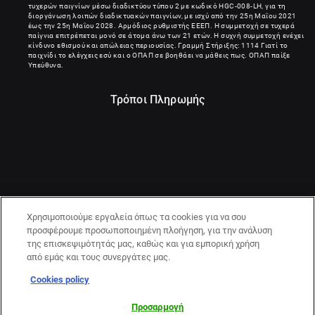
τυχερών παιγνίων μέσω διαδικτύου τύπου 2 με κωδικό HGC-008-LH, για τη
διοργάνωση λοιπών διαδικτυακών παιγνίων, με ισχύ από την 25η Μαΐου 2021
έως την 25η Μαΐου 2028. Αρμόδιος ρυθμιστής ΕΕΕΠ. Η συμμετοχή σε τυχερά
παίγνια επιτρέπεται μονό σε άτομα άνω των 21 ετών. Η συχνή συμμετοχή ενέχει
κίνδυνο εθισμού και απώλειας περιουσίας. Γραμμή Στήριξης: 1114 Γιατί το
παιχνίδι το ελέγχεις εσύ και ο ΟΠΑΠ σε βοηθάει να μάθεις πως. ΟΠΑΠ παίξε
Υπεύθυνα.
Τρόποι Πληρωμής
Χρησιμοποιούμε εργαλεία όπως τα cookies για να σου
προσφέρουμε προσωποποιημένη πλοήγηση, για την ανάλυση
της επισκεψιμότητάς μας, καθώς και για εμπορική χρήση
από εμάς και τους συνεργάτες μας.
Cookies policy
21+ | ΚΙΝΔΥΝΟΣ ΕΘΙΣΜΟΥ & ΑΠΩΛΕΙΑΣ ΠΕΡΙΟΥΣΙΑΣ | ΠΑΙΞΕ
ΥΠΕΥΘΥΝΑ & ΜΕ ΑΣΦΑΛΕΙΑ | ΕΟΠΑΕ – ΓΡΑΜΜΗ
Προσαρμογή
ΣΥΜΒΟΥΛΕΥΤΙΚΗΣ:1114