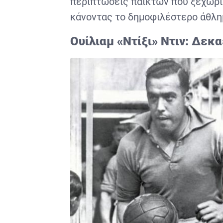
περιπτώσεις παικτών που ξεχώρι
κάνοντας το δημοφιλέστερο άθλη
Ουίλιαμ «Ντίξι» Ντιν: Δεκ