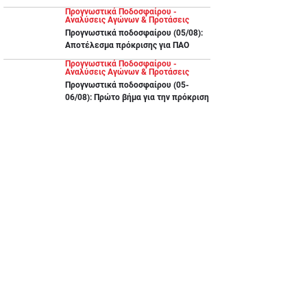
Προγνωστικά Ποδοσφαίρου -
Αναλύσεις Αγώνων & Προτάσεις
Προγνωστικά ποδοσφαίρου (05/08):
Αποτέλεσμα πρόκρισης για ΠΑΟ
Προγνωστικά Ποδοσφαίρου -
Αναλύσεις Αγώνων & Προτάσεις
Προγνωστικά ποδοσφαίρου (05-
06/08): Πρώτο βήμα για την πρόκριση