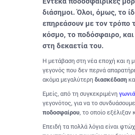
Έντεκα ποδοσφαιρικές μορφ
διάσημοι. Όλοι, όμως, το ίδ
επηρεάσουν με τον τρόπο 
κόσμο, το ποδόσφαιρο, και
στη δεκαετία του.
Η μετάβαση στη νέα εποχή και η 
γεγονός που δεν περνά απαρατήρη
ακόμα μεγαλύτερη
διασκέδαση
κα
Εμείς, από τη συγκεκριμένη
γωνι
γεγονότος, για να το συνδυάσουμ
ποδοσφαίρου
, το οποίο εξέλιξαν
Επειδή τα πολλά λόγια είναι φτώ