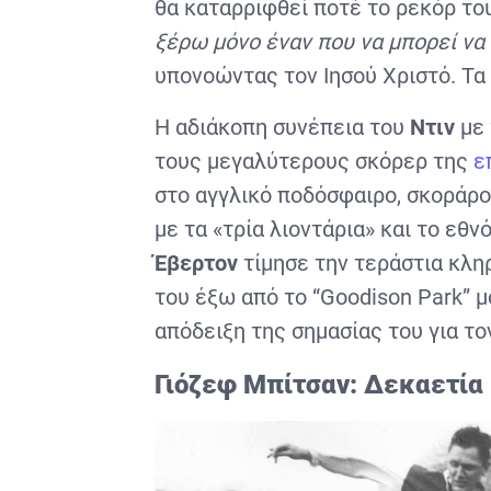
θα καταρριφθεί ποτέ το ρεκόρ του
ξέρω μόνο έναν που να μπορεί να
υπονοώντας τον Ιησού Χριστό. Τα
Η αδιάκοπη συνέπεια του
Ντιν
με 
τους μεγαλύτερους σκόρερ της
ε
στο αγγλικό ποδόσφαιρο, σκοράρο
με τα «τρία λιοντάρια» και το εθ
Έβερτον
τίμησε την τεράστια κλη
του έξω από το “Goodison Park” μ
απόδειξη της σημασίας του για το
Γιόζεφ Μπίτσαν: Δεκαετία