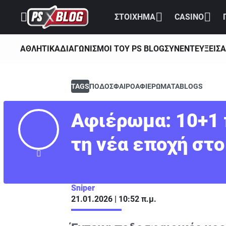
ΣΤΟΙΧΗΜΑ
CASINO
ΑΘΛΗΤΙΚΑ
ΔΙΑΓΩΝΙΣΜΟΙ ΤΟΥ PS BLOG
ΣΥΝΕΝΤΕΥΞΕΙΣ
Α
TAGS
ΠΟΔΟΣΦΑΙΡΟ
ΑΦΙΕΡΩΜΑΤΑ
BLOGS
Αφιέρωμα: 10+1 
τη νέα εποχή στο
Sniper
21.01.2026 | 10:52 π.μ.