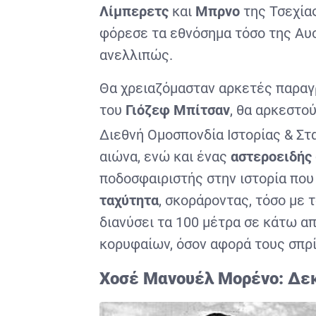
Λίμπερετς
και
Μπρνο
της Τσεχία
φόρεσε τα εθνόσημα τόσο της Αυσ
ανελλιπώς.
Θα χρειαζόμασταν αρκετές παραγ
του
Γιόζεφ Μπίτσαν
, θα αρκεστο
Διεθνή Ομοσπονδία Ιστορίας & Στ
αιώνα, ενώ και ένας
αστεροειδής
ποδοσφαιριστής στην ιστορία που
ταχύτητα
, σκοράροντας, τόσο με τ
διανύσει τα 100 μέτρα σε κάτω απ
κορυφαίων, όσον αφορά τους σπρί
Χοσέ Μανουέλ Μορένο: Δε