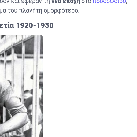
σαν και έφεραν τη
νέα εποχή
στο
ποδόσφαιρο
,
μα του πλανήτη ομορφότερο.
αετία 1920-1930