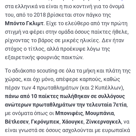
στα ελληνικά να είναι η πιο κοντινή για το όνομά
του, από το 2018 βρίσκεται στον πάγκο της
Μπόντο Γκλιμτ
. Είχε το ελεύθερο από την πρώτη
στιγμή να φέρει στην ομάδα όσους παίκτες ήθελε,
ρίχνοντας το βάρος σε μικρές ηλικίες. Δεν ήταν
στόχος ο τίτλος, αλλά προέκυψε λόγω της
εξαιρετικής φουρνιάς παικτών.
Το αδιάκοπο scouting σε όλα τα μήκη και πλάτη της
χώρας, και όχι μόνο, απέφερε καρπούς, καθώς
πέραν των 4 πρωταθλημάτων (και 2 Κυπέλλων),
πάνω από 10 παίκτες πωλήθηκαν σε συλλόγους
ανώτερων πρωταθλημάτων την τελευταία 7ετία
,
με ονόματα όπως οι
Μπονιφέις
,
Μουμπάνια
,
Βέτλεσεν
,
Γκρόνμπεκ
,
Χάουγκε
,
Ζίνκερναγκελ
, να
είναι γνωστά σε όσους ασχολούνται με ευρωπαϊκά