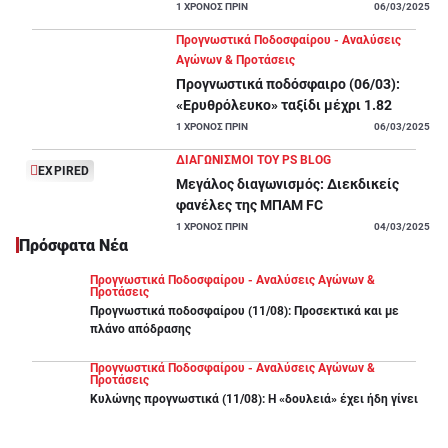
και για ορισμένες ενδιαφέρουσες
ιστορίες
, λιγότερο γνωστές στο
1
ΧΡΟΝΟΣ ΠΡΙΝ
06/03/2025
ευρύ κοινό. Μείνε συντονισμένος και καλή (μας) αρχή!
Προγνωστικά Ποδοσφαίρου - Αναλύσεις
Αγώνων & Προτάσεις
Προγνωστικά ποδόσφαιρο (06/03):
«Ερυθρόλευκο» ταξίδι μέχρι 1.82
1
ΧΡΟΝΟΣ ΠΡΙΝ
06/03/2025
ΔΙΑΓΩΝΙΣΜΟΙ ΤΟΥ PS BLOG
EXPIRED
Μεγάλος διαγωνισμός: Διεκδικείς
φανέλες της ΜΠΑΜ FC
1
ΧΡΟΝΟΣ ΠΡΙΝ
04/03/2025
Πρόσφατα Νέα
Προγνωστικά Ποδοσφαίρου - Αναλύσεις Αγώνων &
Προτάσεις
Προγνωστικά ποδοσφαίρου (11/08): Προσεκτικά και με
πλάνο απόδρασης
Προγνωστικά Ποδοσφαίρου - Αναλύσεις Αγώνων &
Προτάσεις
Κυλώνης προγνωστικά (11/08): Η «δουλειά» έχει ήδη γίνει