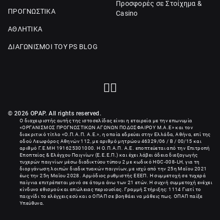
Προσφορές σε Στοίχημα &
ΠΡΟΓΝΩΣΤΙΚΑ
Casino
ΑΘΛΗΤΙΚΑ
ΔΙΑΓΩΝΙΣΜΟΙ ΤΟΥ PS BLOG
© 2026 OPAP. All rights reserved.
Ο διαχειριστής αυτής της ιστοσελίδας είναι η εταιρεία με την επωνυμία
«
ΟΡΓΑΝΙΣΜΟΣ ΠΡΟΓΝΩΣΤΙΚΩΝ ΑΓΩΝΩΝ ΠΟΔΟΣΦΑΙΡΟΥ Μ.Α.Ε
» και τον
διακριτικό τίτλο «Ο.Π.Α.Π. Α.Ε.», η οποία εδρεύει στην Ελλάδα, Αθήνα, επί της
οδού Λεωφόρος Αθηνών 112, με αριθμό μητρώου 46329/06 / B / 00/15 και
αριθμό Γ.Ε.ΜΗ
191625301000
. Η Ο.Π.Α.Π. Α.Ε. εποπτεύεται από την Επιτροπή
Εποπτείας & Ελέγχου Παιγνίων (Ε.Ε.Ε.Π.) και έχει λάβει άδεια διεξαγωγής
τυχερών παιγνίων μέσω διαδικτύου τύπου 2 με κωδικό HGC-008-LH, για τη
διοργάνωση λοιπών διαδικτυακών παιγνίων, με ισχύ από την 25η Μαΐου 2021
έως την 25η Μαΐου 2028. Αρμόδιος ρυθμιστής ΕΕΕΠ. Η συμμετοχή σε τυχερά
παίγνια επιτρέπεται μονό σε άτομα άνω των 21 ετών. Η συχνή συμμετοχή ενέχει
κίνδυνο εθισμού και απώλειας περιουσίας. Γραμμή Στήριξης: 1114 Γιατί το
παιχνίδι το ελέγχεις εσύ και ο ΟΠΑΠ σε βοηθάει να μάθεις πως. ΟΠΑΠ παίξε
Υπεύθυνα.