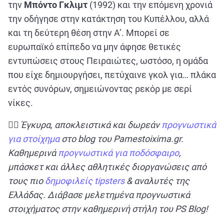
την
Μπόντο Γκλιμτ
(1992) και την επόμενη χρονιά
την οδήγησε στην κατάκτηση του Κυπέλλου, αλλά
και τη δεύτερη θέση στην Α’. Μπορεί σε
ευρωπαϊκό επίπεδο να μην άφησε θετικές
εντυπώσεις στους Πειραιώτες, ωστόσο, η ομάδα
που είχε δημιουργήσει, πετύχαινε γκολ για… πλάκα
εντός συνόρων, σημειώνοντας ρεκόρ με σερί
νίκες.
✍🏻
Έγκυρα, αποκλειστικά και δωρεάν
προγνωστικά
για στοίχημα
στο
blog του
Pamestoixima.
gr.
Καθημερινά
προγνωστικά για ποδόσφαιρο
,
μπάσκετ και άλλες αθλητικές διοργανώσεις από
τους πιο
δημοφιλείς
tipsters
& αναλυτές της
Ελλάδας. Διάβασε μελετημένα προγνωστικά
στοιχήματος στην καθημερινή στήλη του
PS
Blog!