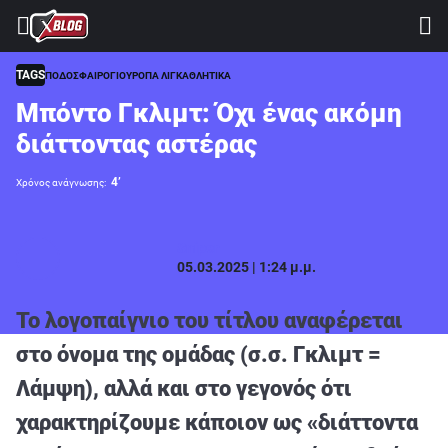
⚽ ΜΟΥΝΤΙΑΛ 2026
ΣΤΟΙΧΗΜΑ
TAGS
ΠΟΔΟΣΦΑΙΡΟ
ΓΙΟΥΡΟΠΑ ΛΙΓΚ
ΑΘΛΗΤΙΚΑ
Μπόντο Γκλιμτ: Όχι ένας ακόμη
CASINO
διάττοντας αστέρας
ΠΡΟΓΝΩΣΤΙΚΑ ΤIPSTERS
4’
Χρόνος ανάγνωσης:
ΠΡΟΓΝΩΣΤΙΚΑ ΚΑΤΗΓΟΡΙΕΣ
ΠΡΟΣΦΟΡΕΣ
Sniper
05.03.2025 | 1:24 μ.μ.
ΔΙΑΓΩΝΙΣΜΟΙ
TSILI LEAGUE
Το λογοπαίγνιο του τίτλου αναφέρεται
RETRO
στο όνομα της ομάδας (σ.σ. Γκλιμτ =
BLOGS
Λάμψη), αλλά και στο γεγονός ότι
QUIZ
χαρακτηρίζουμε κάποιον ως «διάττοντα