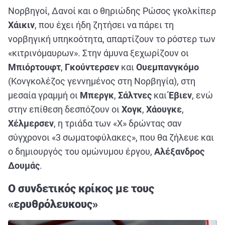
Νορβηγοί, Δανοί και ο θηριώδης Ρώσος γκολκίπερ
Χάικιν
, που έχει ήδη ζητήσει να πάρει τη
νορβηγική υπηκοότητα, απαρτίζουν το ρόστερ των
«κιτρινόμαυρων». Στην άμυνα ξεχωρίζουν οι
Μπιόρτουφτ
,
Γκούντερσεν
και
Ουεμπανγκόμο
(Κονγκολέζος γεννημένος στη Νορβηγία), στη
μεσαία γραμμή οι
Μπεργκ
,
Σάλτνες
και
Έβιεν
, ενώ
στην επίθεση δεσπόζουν οι
Χογκ
,
Χάουγκε
,
Χέλμερσεν
, η τριάδα των «Χ» δρώντας σαν
σύγχρονοι «3 σωματοφύλακες», που θα ζήλευε και
ο δημιουργός του ομώνυμου έργου,
Αλέξανδρος
Δουμάς
.
Ο συνδετικός κρίκος με τους
«ερυθρόλευκους»