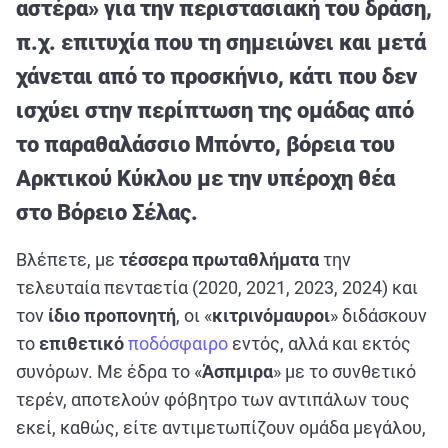
αστέρα» για την περιστασιακή του δράση,
ΑΘΛΗΤΙΚΑ
π.χ. επιτυχία που τη σημειώνει και μετά
ΣΥΝΕΝΤΕΥΞΕΙΣ
χάνεται από το προσκήνιο, κάτι που δεν
ΑΘΛΗΤΙΚΕΣ ΜΕΤΑΔΟΣΕΙΣ
ισχύει στην περίπτωση της ομάδας από
Εξυπηρέτηση Πελατών
το παραθαλάσσιο Μπόντο, βόρεια του
Αρκτικού Κύκλου με την υπέροχη θέα
στο Βόρειο Σέλας.
Βλέπετε, με
τέσσερα πρωταθλήματα
την
τελευταία πενταετία (2020, 2021, 2023, 2024) και
τον
ίδιο προπονητή
, οι «
κιτρινόμαυροι
» διδάσκουν
το
επιθετικό
ποδόσφαιρο
εντός, αλλά και εκτός
συνόρων. Με έδρα το «
Άσπμιρα
» με το συνθετικό
τερέν, αποτελούν φόβητρο των αντιπάλων τους
εκεί, καθώς, είτε αντιμετωπίζουν ομάδα μεγάλου,