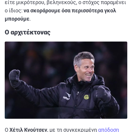
είτε μικρότερου, βεληνεκούς, ο στόχος παραμένει
ο ίδιος:
να σκοράρουμε όσα περισσότερα γκολ
μπορούμε
.
Ο αρχιτέκτονας
Ο
Χέτιλ Κνούτσεν
, με τη συγκεκριμένη
απόδοση