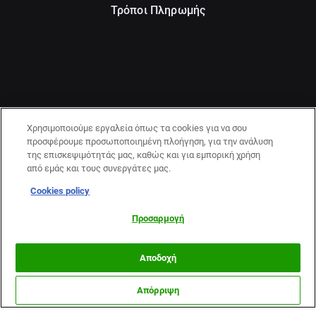
Τρόποι Πληρωμής
Χρησιμοποιούμε εργαλεία όπως τα cookies για να σου
προσφέρουμε προσωποποιημένη πλοήγηση, για την ανάλυση
της επισκεψιμότητάς μας, καθώς και για εμπορική χρήση
από εμάς και τους συνεργάτες μας.
Cookies policy
21+ | ΚΙΝΔΥΝΟΣ ΕΘΙΣΜΟΥ & ΑΠΩΛΕΙΑΣ ΠΕΡΙΟΥΣΙΑΣ | ΠΑΙΞΕ
ΥΠΕΥΘΥΝΑ & ΜΕ ΑΣΦΑΛΕΙΑ | ΕΟΠΑΕ – ΓΡΑΜΜΗ
Προσαρμογή
ΣΥΜΒΟΥΛΕΥΤΙΚΗΣ:1114
Αποδοχή
Απόρριψη
Περισσότερα
ΜΟΥΝΤΙΑΛ
OPTA
TSILILEAGUE
ΔΙΑΓΩΝΙΣΜΟΙ