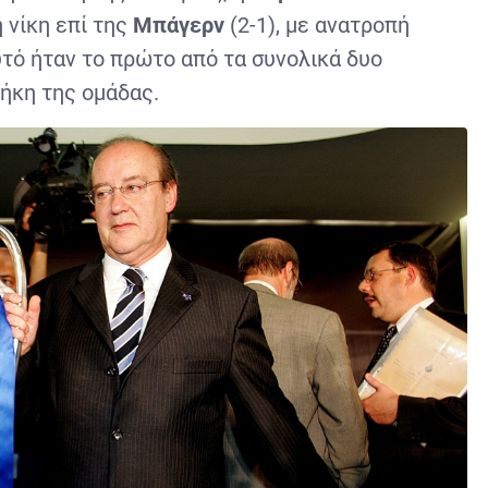
 νίκη επί της
Μπάγερν
(2-1), με ανατροπή
υτό ήταν το πρώτο από τα συνολικά δυο
ήκη της ομάδας.