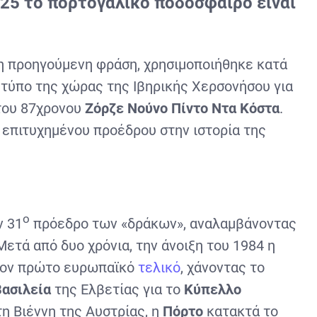
025 το πορτογαλικό ποδόσφαιρο είναι
 η προηγούμενη φράση, χρησιμοποιήθηκε κατά
 τύπο της χώρας της Ιβηρικής Χερσονήσου για
 του 87χρονου
Ζόρζε Νούνο Πίντο Ντα Κόστα
.
ο επιτυχημένου προέδρου στην ιστορία της
ο
ν 31
πρόεδρο των «δράκων», αναλαμβάνοντας
Μετά από δυο χρόνια, την άνοιξη του 1984 η
ον πρώτο ευρωπαϊκό
τελικό
, χάνοντας το
Βασιλεία
της Ελβετίας για το
Κύπελλο
τη Βιέννη της Αυστρίας, η
Πόρτο
κατακτά το