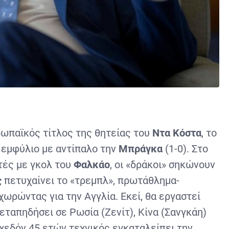
ρωπαϊκός τίτλος της θητείας του
Ντα Κόστα
, το
 εμφύλιο με αντίπαλο την
Μπράγκα
(1-0). Στο
τές με γκολ του
Φαλκάο
, οι «δράκοι» σηκώνουν
ς
πετυχαίνει το «τρεμπλ», πρωτάθλημα-
ωρώντας για την Αγγλία. Εκεί, θα εργαστεί
μεταπηδήσει σε Ρωσία (Ζενίτ), Κίνα (Σανγκάη)
 σχεδόν 45 ετών τεχνικός εγκαταλείπει την