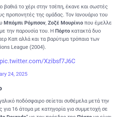
 βαθιά το χέρι στην τσέπη, έκανε και σωστές
υς προπονητές της ομάδας. Τον Ιανουάριο του
ου
Μπόμπι Ρόμπσον
,
Ζοζέ Μουρίνιο
που έμελλε
με την παρουσία του. Η
Πόρτο
κατακτά δυο
ερ Καπ αλλά και τα βαρύτιμα τρόπαια των
ons League (2004).
pic.twitter.com/Xzibsf7J6C
ary 24, 2025
ο
γαλικό ποδόσφαιρο σείεται συθέμελα μετά την
για 16 άτομα με κατηγορία για συμμετοχή σε
ito
Dourado
” με τον πρόεδρο της
Πόρτο
να είναι