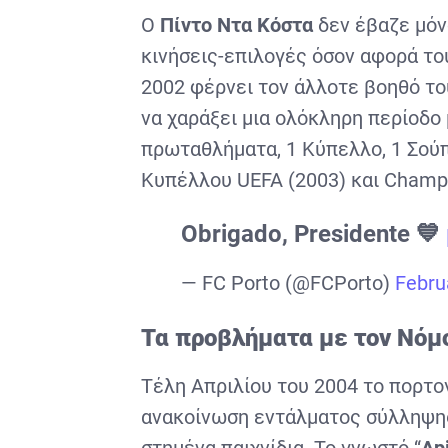
Ο
Πίντο Ντα Κόστα
δεν έβαζε μόνο
κινήσεις-επιλογές όσον αφορά το
2002 φέρνει τον άλλοτε βοηθό τ
να χαράξει μια ολόκληρη περίοδο 
πρωταθλήματα, 1 Κύπελλο, 1 Σούπ
Κυπέλλου UEFA (2003) και Champi
Obrigado, Presidente 💙
— FC Porto (@FCPorto)
Febru
Τα προβλήματα με τον Νόμ
Τέλη Απριλίου του 2004 το πορτο
ανακοίνωση εντάλματος σύλληψης 
στημένα παιχνίδια. Το γνωστό “
Ap