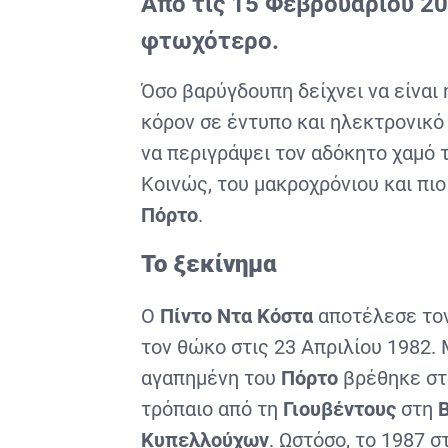
Από τις 15 Φεβρουαρίου 2
φτωχότερο.
Όσο βαρύγδουπη δείχνει να είναι
κόρον σε έντυπο και ηλεκτρονικό
να περιγράψει τον αδόκητο χαμό
Κοινώς, του μακροχρόνιου και πι
Πόρτο
.
Το ξεκίνημα
Ο
Πίντο Ντα Κόστα
αποτέλεσε το
τον θώκο στις 23 Απριλίου 1982. 
αγαπημένη του
Πόρτο
βρέθηκε στ
τρόπαιο από τη
Γιουβέντους
στη
Κυπελλούχων
. Ωστόσο, το 1987 σ