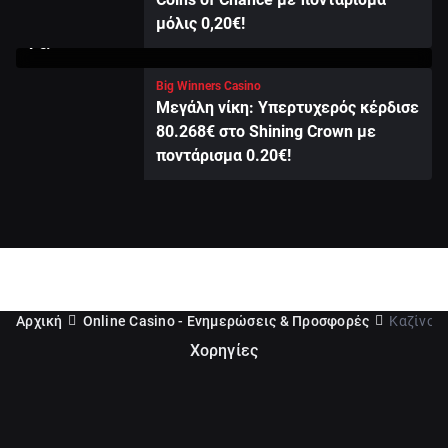
Big Bass Hold & Spinner Megaways με ποντάρισμα
μόλις 0,20€!
7€!
Big Winners Casino
Μεγάλη νίκη: Υπερτυχερός κέρδισε
80.268€ στο Shining Crown με
ποντάρισμα 0.20€!
Αρχική
Online Casino - Ενημερώσεις & Προσφορές
Καζίνο 
Χορηγίες