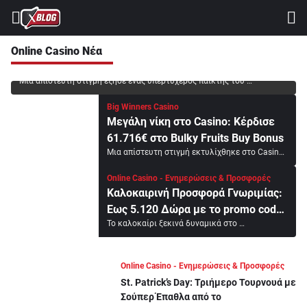
⚽ ΜΟΥΝΤΙΑΛ 2026
Big Winners Casino
ΣΤΟΙΧΗΜΑ
Μεγάλος νικητής στο καζίνο: Jackpot 109.782,56€ με
Online Casino Νέα
ποντάρισμα μόλις 12,50€ στο Pamestoixima.gr
CASINO
Μια απίστευτη στιγμή έζησε ένας υπερτυχερός παίκτης του 
Pamestoixima.gr, ο οποίος κατάφερε να πετύχει Jackpot ύψους 
ΠΡΟΓΝΩΣΤΙΚΑ ΤIPSTERS
109.782,56€ παίζοντας το δημοφιλές παιχνίδι 40 Burning Hot Bell 
Big Winners Casino
Link της EGT Digital!
Μεγάλη νίκη στο Casino: Κέρδισε
ΠΡΟΓΝΩΣΤΙΚΑ ΚΑΤΗΓΟΡΙΕΣ
61.716€ στο Bulky Fruits Buy Bonus
Μια απίστευτη στιγμή εκτυλίχθηκε στο Casino 
ΠΡΟΣΦΟΡΕΣ
του Pamestoixima.gr, με έναν υπερτυχερό 
παίκτη να πετυχαίνει ένα εντυπωσιακό jackpot 
Online Casino - Ενημερώσεις & Προσφορές
που ξεπέρασε τις 61.000€!
ΔΙΑΓΩΝΙΣΜΟΙ
Καλοκαιρινή Προσφορά Γνωριμίας:
Έως 5.120 Δώρα με το promo code
TSILI LEAGUE
Το καλοκαίρι ξεκινά δυναμικά στο 
SUMMER5000!
Pamestoixima.gr και το παιχνίδι σου τα σπάει 
RETRO
με μια σούπερ προσφορά γνωριμίας γεμάτη 
δώρα, εκπλήξεις και ατελείωτη διασκέδαση!
BLOGS
Online Casino - Ενημερώσεις & Προσφορές
St. Patrick’s Day: Τριήμερο Τουρνουά με
QUIZ
Σούπερ Έπαθλα από το