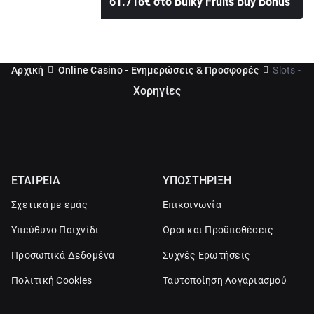
61.716€ στο Bulky Fruits Buy Bonus
Αρχική
Online Casino - Ενημερώσεις & Προσφορές
Slots -
Χορηγίες
ΕΤΑΙΡΕΙΑ
ΥΠΟΣΤΗΡΙΞΗ
Σχετικά με εμάς
Επικοινωνία
Υπεύθυνο Παιχνίδι
Όροι και Προϋποθέσεις
Προσωπικά Δεδομένα
Συχνές Ερωτήσεις
Πολιτική Cookies
Ταυτοποίηση Λογαριασμού