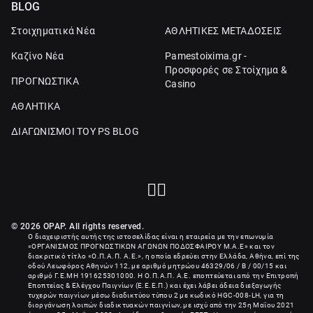
BLOG
Στοιχηματικά Νέα
ΑΘΛΗΤΙΚΕΣ ΜΕΤΑΔΟΣΕΙΣ
Καζίνο Νέα
Pamestoixima.gr -
Προσφορές σε Στοίχημα &
ΠΡΟΓΝΩΣΤΙΚΑ
Casino
ΑΘΛΗΤΙΚΑ
ΔΙΑΓΩΝΙΣΜΟΙ ΤΟΥ PS BLOG
© 2026 OPAP. All rights reserved.
Ο διαχειριστής αυτής της ιστοσελίδας είναι η εταιρεία με την επωνυμία
«
ΟΡΓΑΝΙΣΜΟΣ ΠΡΟΓΝΩΣΤΙΚΩΝ ΑΓΩΝΩΝ ΠΟΔΟΣΦΑΙΡΟΥ Μ.Α.Ε
» και τον
διακριτικό τίτλο «Ο.Π.Α.Π. Α.Ε.», η οποία εδρεύει στην Ελλάδα, Αθήνα, επί της
οδού Λεωφόρος Αθηνών 112, με αριθμό μητρώου 46329/06 / B / 00/15 και
αριθμό Γ.Ε.ΜΗ
191625301000
. Η Ο.Π.Α.Π. Α.Ε. εποπτεύεται από την Επιτροπή
Εποπτείας & Ελέγχου Παιγνίων (Ε.Ε.Ε.Π.) και έχει λάβει άδεια διεξαγωγής
τυχερών παιγνίων μέσω διαδικτύου τύπου 2 με κωδικό HGC-008-LH, για τη
διοργάνωση λοιπών διαδικτυακών παιγνίων, με ισχύ από την 25η Μαΐου 2021