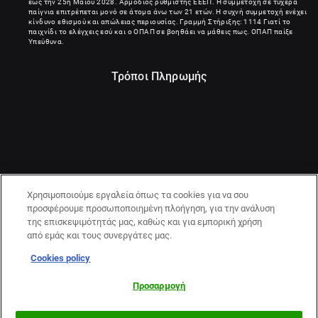
έως την 25η Μαΐου 2028. Αρμόδιος ρυθμιστής ΕΕΕΠ. Η συμμετοχή σε τυχερά
παίγνια επιτρέπεται μονό σε άτομα άνω των 21 ετών. Η συχνή συμμετοχή ενέχει
κίνδυνο εθισμού και απώλειας περιουσίας. Γραμμή Στήριξης: 1114 Γιατί το
παιχνίδι το ελέγχεις εσύ και ο ΟΠΑΠ σε βοηθάει να μάθεις πως. ΟΠΑΠ παίξε
Υπεύθυνα.
Τρόποι Πληρωμής
Χρησιμοποιούμε εργαλεία όπως τα cookies για να σου
προσφέρουμε προσωποποιημένη πλοήγηση, για την ανάλυση
της επισκεψιμότητάς μας, καθώς και για εμπορική χρήση
από εμάς και τους συνεργάτες μας.
Cookies policy
21+ | ΚΙΝΔΥΝΟΣ ΕΘΙΣΜΟΥ & ΑΠΩΛΕΙΑΣ ΠΕΡΙΟΥΣΙΑΣ | ΠΑΙΞΕ
ΥΠΕΥΘΥΝΑ & ΜΕ ΑΣΦΑΛΕΙΑ | ΕΟΠΑΕ – ΓΡΑΜΜΗ
Προσαρμογή
ΣΥΜΒΟΥΛΕΥΤΙΚΗΣ:1114