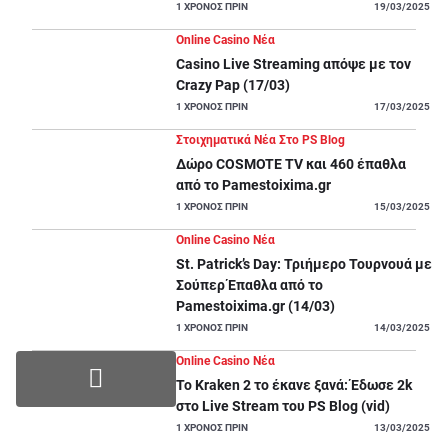
ΑΘΛΗΤΙΚΑ
1
ΧΡΟΝΟΣ ΠΡΙΝ
19/03/2025
ΣΥΝΕΝΤΕΥΞΕΙΣ
Online Casino Νέα
Casino Live Streaming απόψε με τον
ΑΘΛΗΤΙΚΕΣ ΜΕΤΑΔΟΣΕΙΣ
Crazy Pap (17/03)
1
ΧΡΟΝΟΣ ΠΡΙΝ
17/03/2025
Εξυπηρέτηση Πελατών
Στοιχηματικά Νέα Στο PS Blog
Δώρο COSMOTE TV και 460 έπαθλα
από το Pamestoixima.gr
1
ΧΡΟΝΟΣ ΠΡΙΝ
15/03/2025
Online Casino Νέα
St. Patrick’s Day: Τριήμερο Τουρνουά με
Σούπερ Έπαθλα από το
Pamestoixima.gr (14/03)
1
ΧΡΟΝΟΣ ΠΡΙΝ
14/03/2025
Online Casino Νέα
Το Kraken 2 το έκανε ξανά: Έδωσε 2k
στο Live Stream του PS Blog (vid)
1
ΧΡΟΝΟΣ ΠΡΙΝ
13/03/2025