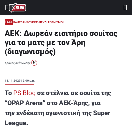
⚽ ΜΟΥΝΤΙΑΛ 2026
ΣΤΟΙΧΗΜΑ
TAGS
ΚΛΗΡΩΣΗ
ΣΟΥΠΕΡ ΛΙΓΚ
ΔΙΑΓΩΝΙΣΜΟΙ
ΑΕΚ: Δωρεάν εισιτήριo σουίτας
CASINO
για το ματς με τον Άρη
ΠΡΟΓΝΩΣΤΙΚΑ ΤIPSTERS
(διαγωνισμός)
ΠΡΟΓΝΩΣΤΙΚΑ ΚΑΤΗΓΟΡΙΕΣ
9’
Χρόνος ανάγνωσης:
ΠΡΟΣΦΟΡΕΣ
ΔΙΑΓΩΝΙΣΜΟΙ
13.11.2025 | 5:00 μ.μ.
TSILI LEAGUE
Το
PS Blog
σε στέλνει σε σουίτα της
RETRO
“OPAP Arena” στο ΑΕΚ-Άρης, για
την ενδέκατη αγωνιστική της Super
BLOGS
League.
QUIZ