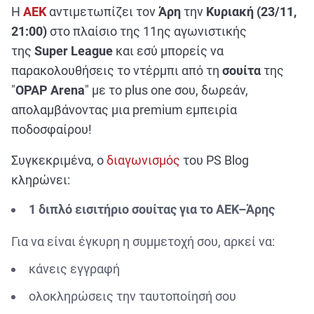
ΑΘΛΗΤΙΚΑ
Η
ΑΕΚ
αντιμετωπίζει τον
Άρη
την
Κυριακή (23/11,
ΣΥΝΕΝΤΕΥΞΕΙΣ
21:00)
στο πλαίσιο της 11ης αγωνιστικής
της
Super League
και εσύ μπορείς να
ΑΘΛΗΤΙΚΕΣ ΜΕΤΑΔΟΣΕΙΣ
παρακολουθήσεις το ντέρμπι από τη
σουίτα
της
"
OPAP Arena
" με το plus one σου, δωρεάν,
Εξυπηρέτηση Πελατών
απολαμβάνοντας μια premium εμπειρία
ποδοσφαίρου!
Συγκεκριμένα, ο
διαγωνισμός
του PS Blog
κληρώνει:
1 διπλό εισιτήριο σουίτας για το ΑΕΚ–Άρης
Για να είναι έγκυρη η συμμετοχή σου, αρκεί να:
κάνεις εγγραφή
ολοκληρώσεις την ταυτοποίησή σου