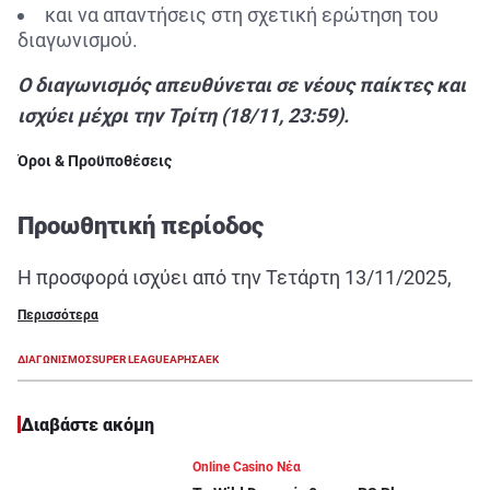
και να απαντήσεις στη σχετική ερώτηση του
διαγωνισμού.
Ο διαγωνισμός απευθύνεται σε νέους παίκτες και
ισχύει μέχρι την Τρίτη (18/11, 23:59).
Όροι & Προϋποθέσεις
Προωθητική περίοδος
Η προσφορά ισχύει από την Τετάρτη 13/11/2025,
ώρα 17:00 έως την Τρίτη 18/11/2025, ώρα 23:59.
Περισσότερα
Περιγραφή διαγωνισμού
ΔΙΑΓΩΝΙΣΜΟΣ
SUPER LEAGUE
ΑΡΗΣ
ΑΕΚ
Το PS Blog του Pamestoixima.gr υποδέχεται όλους
Διαβάστε ακόμη
τους νέους παίκτες με έναν μεγάλο διαγωνισμό!
Ένας (1) τυχερός θα κερδίσει ένα (1) διπλό
Online Casino Νέα