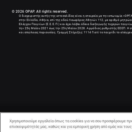
Απαντήσει ορθώς στην ερώτηση πολλαπλών ε
H προσφορά προβλέπει την απόδοση των παρα
© 2026 OPAP. All rights reserved.
αποδοθούν σε αντίστοιχους/-χες νικητές/-τριε
Ο διαχειριστής αυτής της ιστοσελίδας είναι η εταιρεία με την επωνυμία «
ΟΡΓ
στην Ελλάδα, Αθήνα, επί της οδού Λεωφόρος Αθηνών 112, με αριθμό μητρώου
Ελέγχου Παιγνίων (Ε.Ε.Ε.Π.) και έχει λάβει άδεια διεξαγωγής τυχερών παιγν
ο
1
Έπαθλο:
Ένα (1) διπλό VIP εισιτήριο για 
την 25η Μαΐου 2021 έως την 25η Μαΐου 2028. Αρμόδιος ρυθμιστής ΕΕΕΠ. Η συ
ο
και απώλειας περιουσίας. Γραμμή Στήριξης: 1114 Γιατί το παιχνίδι το ελέγχε
2
Έπαθλο:
Ένα (1) διπλό εισιτήριο για τον 
Για την είσοδο στο γήπεδο απαιτείται η διαδικ
Περισσότερες πληροφορίες στο tickets.gov.gr .
Τα έπαθλα θα διατεθούν κατόπιν διενέργεια
17/03/2025 και ώρα 14:15 στα κεντρικά γραφεί
O διαγωνισμός ισχύει από την Παρασκευή 14/
Κάθε ενεργός παίκτης στο Pamestoixima.gr 
διαγωνισμού, σύμφωνα με τους παρόντες όρου
συμμετοχής και δεν συντρέχει λόγος αποκλεισ
οποτεδήποτε από την παρούσα ενέργεια, δηλώ
(Δευτ - Παρ 09:00 - 01:00) εντός 48 ωρών από
επόμενη εργάσιμη ημέρα.
Από την κλήρωση που θα διεξαχθεί θα προκύψ
ένα (1) Έπαθλο κατά την ιεραρχική σειρά της α
Χρησιμοποιούμε εργαλεία όπως τα cookies για να σου προσφέρουμε πρ
κερδίζει το 1ο Έπαθλο και ο 2ος νικητής/νικήτ
επισκεψιμότητάς μας, καθώς και για εμπορική χρήση από εμάς και τους
ούσες.