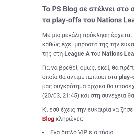
Το PS Blog σε στέλνει στο 
τα play-offs του Nations Le
Με μια μεγάλη πρόκληση έρχεται
καθώς έχει μπροστά της την ευκα
της στη
League A
του
Nations Le
Για να βρεθεί, όμως, εκεί, θα πρέ
οποία θα αντιμετωπίσει στα
play-
μας συγκρότημα αρχικά θα υποδεχθ
(20/03, 21:45) και στη συνέχεια θ
Κι εσύ έχεις την ευκαιρία να ζήσ
Blog
κληρώνει:
Ένα διπλό VIP εισιτήριο