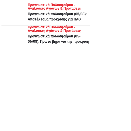
Προγνωστικά Ποδοσφαίρου -
Αναλύσεις Αγώνων & Προτάσεις
Προγνωστικά ποδοσφαίρου (05/08):
Αποτέλεσμα πρόκρισης για ΠΑΟ
Προγνωστικά Ποδοσφαίρου -
Αναλύσεις Αγώνων & Προτάσεις
Προγνωστικά ποδοσφαίρου (05-
06/08): Πρώτο βήμα για την πρόκριση