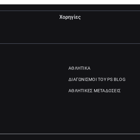
λογαριασμού σου.
Χορηγίες
σεις / Προσφορές και άλλες εμπορικές επικοινωνίες.
ο παιχνίδι Παναθηναϊκός-Άλμπα Βερολίνου.
ρογνωστικών Αγώνων Ποδοσφαίρου ΑΕ» και τον διακριτικό τίτλο
 112, Αθήνα, ΤΚ 10442, όπως εκπροσωπείται νόμιμα (στο εξής
νισμό στον ιστότοπο του Pamestoixima.gr. Τα Έπαθλα που
ΑΘΛΗΤΙΚΑ
 επιβράβευση των εγγεγραμμένων παικτών του Pamestoixima.gr
ομοιόμορφα, δηλαδή με τον ίδιο τρόπο προς όλους τους παίκτες
ΔΙΑΓΩΝΙΣΜΟΙ ΤΟΥ PS BLOG
συμμετοχής στο Διαγωνισμό, τηρουμένης της αρχής της ίσης
ΑΘΛΗΤΙΚΕΣ ΜΕΤΑΔΟΣΕΙΣ
ίται η συμμετοχή στα παίγνια. Για να συμμετάσχει κάποιος
ησης του λογαριασμού τους μέχρι τη λήξη της προωθητικής
αδικασία ταυτοποίησης
.
/ Προσφορές και άλλες εμπορικές επικοινωνίες.