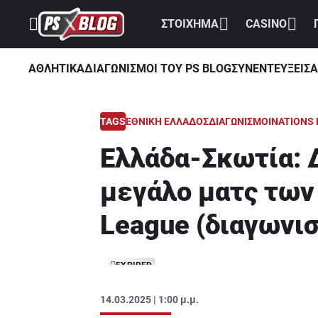
ΣΤΟΙΧΗΜΑ
CASINO
ΑΘΛΗΤΙΚΑ
ΔΙΑΓΩΝΙΣΜΟΙ ΤΟΥ PS BLOG
ΣΥΝΕΝΤΕΥΞΕΙΣ
Α
TAGS
ΕΘΝΙΚΗ ΕΛΛΑΔΟΣ
ΔΙΑΓΩΝΙΣΜΟΙ
NATIONS 
Ελλάδα-Σκωτία: Δ
μεγάλο ματς των 
League (διαγωνι
EXPIRED
14.03.2025 | 1:00 μ.μ.