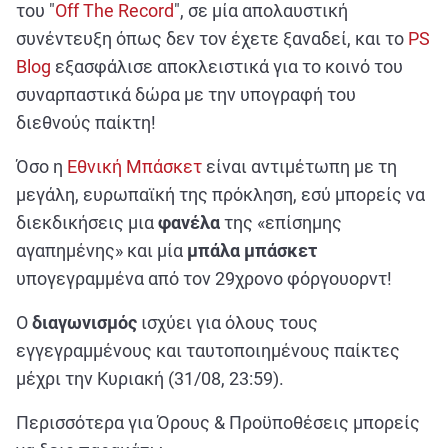
ΑΘΛΗΤΙΚΑ
του "
Off The Record
", σε μία απολαυστική
συνέντευξη όπως δεν τον έχετε ξαναδεί, και το
PS
ΣΥΝΕΝΤΕΥΞΕΙΣ
Blog
εξασφάλισε αποκλειστικά για το κοινό του
ΑΘΛΗΤΙΚΕΣ ΜΕΤΑΔΟΣΕΙΣ
συναρπαστικά δώρα με την υπογραφή του
διεθνούς παίκτη!
Εξυπηρέτηση Πελατών
Όσο η
Εθνική Μπάσκετ
είναι αντιμέτωπη με τη
μεγάλη, ευρωπαϊκή της πρόκληση, εσύ μπορείς να
διεκδικήσεις μια
φανέλα
της «επίσημης
αγαπημένης» και μία
μπάλα
μπάσκετ
υπογεγραμμένα από τον 29χρονο φόργουορντ!
Ο
διαγωνισμός
ισχύει για όλους τους
εγγεγραμμένους και ταυτοποιημένους παίκτες
μέχρι την Κυριακή (31/08, 23:59).
Περισσότερα για Όρους & Προϋποθέσεις μπορείς