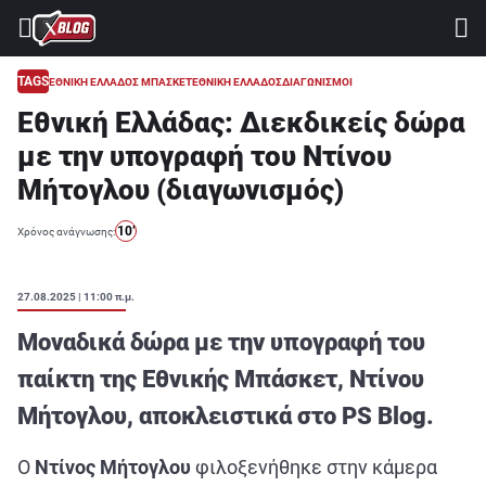
⚽ ΜΟΥΝΤΙΑΛ 2026
ΣΤΟΙΧΗΜΑ
TAGS
ΕΘΝΙΚΗ ΕΛΛΑΔΟΣ ΜΠΑΣΚΕΤ
ΕΘΝΙΚΗ ΕΛΛΑΔΟΣ
ΔΙΑΓΩΝΙΣΜΟΙ
Εθνική Ελλάδας: Διεκδικείς δώρα
CASINO
με την υπογραφή του Ντίνου
ΠΡΟΓΝΩΣΤΙΚΑ ΤIPSTERS
Μήτογλου (διαγωνισμός)
ΠΡΟΓΝΩΣΤΙΚΑ ΚΑΤΗΓΟΡΙΕΣ
10’
Χρόνος ανάγνωσης:
ΠΡΟΣΦΟΡΕΣ
ΔΙΑΓΩΝΙΣΜΟΙ
27.08.2025 | 11:00 π.μ.
TSILI LEAGUE
Μοναδικά δώρα με την υπογραφή του
RETRO
παίκτη της Εθνικής Μπάσκετ, Ντίνου
Μήτογλου, αποκλειστικά στο PS Blog.
BLOGS
QUIZ
Ο
Ντίνος Μήτογλου
φιλοξενήθηκε στην κάμερα