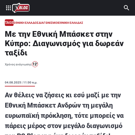
⚽ ΜΟΥΝΤΙΑΛ 2026
ΣΤΟΙΧΗΜΑ
TAGS
ΕΘΝΙΚΗ ΕΛΛΑΔΟΣ
ΔΙΑΓΩΝΙΣΜΟΙ
ΕΘΝΙΚΗ ΕΛΛΑΔΑΣ
Με την Εθνική Μπάσκετ στην
CASINO
Κύπρο: Διαγωνισμός για δωρεάν
ΠΡΟΓΝΩΣΤΙΚΑ ΤIPSTERS
ταξίδι
ΠΡΟΓΝΩΣΤΙΚΑ ΚΑΤΗΓΟΡΙΕΣ
12’
Χρόνος ανάγνωσης:
ΠΡΟΣΦΟΡΕΣ
ΔΙΑΓΩΝΙΣΜΟΙ
04.08.2025 | 11:00 π.μ.
TSILI LEAGUE
Αν θέλεις να ζήσεις κι εσύ μαζί με την
RETRO
Εθνική Μπάσκετ Ανδρών τη μεγάλη
ευρωπαϊκή πρόκληση, τότε μπορείς να
BLOGS
πάρεις μέρος στον μεγάλο διαγωνισμό
QUIZ