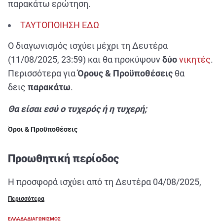
παρακάτω ερώτηση.
ΤΑΥΤΟΠΟΙΗΣΗ ΕΔΩ
Ο διαγωνισμός ισχύει μέχρι τη Δευτέρα
(11/08/2025, 23:59) και θα προκύψουν
δύο
νικητές
.
Περισσότερα για
Όρους & Προϋποθέσεις
θα
δεις
παρακάτω
.
Θα είσαι εσύ ο τυχερός ή η τυχερή;
Όροι & Προϋποθέσεις
Προωθητική περίοδος
Η προσφορά ισχύει από τη Δευτέρα 04/08/2025,
ώρα 11:00 έως τη Δευτέρα 11/08/2025, ώρα 23:59.
Περισσότερα
Περιγραφή διαγωνισμού
ΕΛΛΑΔΑ
ΔΙΑΓΩΝΙΣΜΟΣ