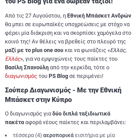
του PS Blog για ένα δωρεάν ταξίδι!
ΑΘΛΗΤΙΚΑ
ΣΥΝΕΝΤΕΥΞΕΙΣ
Από τις 27 Αυγούστου, η
Εθνική Μπάσκετ Ανδρών
θα μπει σε ευρωπαϊκές υποχρεώσεις με στόχο να
ΑΘΛΗΤΙΚΕΣ ΜΕΤΑΔΟΣΕΙΣ
φέρει μία διάκριση και να σκορπίσει χαμόγελα στο
κοινό της! Αν θέλεις να βρεθείς στο πλευρό της
Εξυπηρέτηση Πελατών
μαζί με το
plus
one σου
και να φωνάζεις «
Ελλάς,
Ελλάς
», για να εμψυχώνεις τους παίκτες του
Βασίλη Σπανούλη
από την κερκίδα, τότε ο
διαγωνισμός
του
PS
Blog
σε περιμένει!
Σούπερ Διαγωνισμός - Με την Εθνική
Μπάσκετ στην Κύπρο
Ο διαγωνισμός για
δύο διπλά ταξιδιωτικά
πακέτα
αφορά νέους παίκτες και περιλαμβάνει:
τέσσερα (4)
αεροπορικά
εισιτήρια με μία