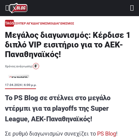
⚽ ΜΟΥΝΤΙΑΛ 2026
ΣΤΟΙΧΗΜΑ
TAGS
ΣΟΥΠΕΡ ΛΙΓΚ
ΔΙΑΓΩΝΙΣΜΟΙ
ΔΙΑΓΩΝΙΣΜΟΣ
Μεγάλος διαγωνισμός: Κέρδισε 1
CASINO
διπλό VIP εισιτήριο για το ΑΕΚ-
ΠΡΟΓΝΩΣΤΙΚΑ ΤIPSTERS
Παναθηναϊκός!
ΠΡΟΓΝΩΣΤΙΚΑ ΚΑΤΗΓΟΡΙΕΣ
8’
Χρόνος ανάγνωσης:
ΠΡΟΣΦΟΡΕΣ
EXPIRED
ΔΙΑΓΩΝΙΣΜΟΙ
17.04.2024 | 6:00 μ.μ.
TSILI LEAGUE
Το PS Blog σε στέλνει στο μεγάλο
RETRO
ντέρμπι για τα playoffs της Super
League, ΑΕΚ-Παναθηναϊκός!
BLOGS
QUIZ
Σε ρυθμό διαγωνισμών συνεχίζει το
PS Blog
!