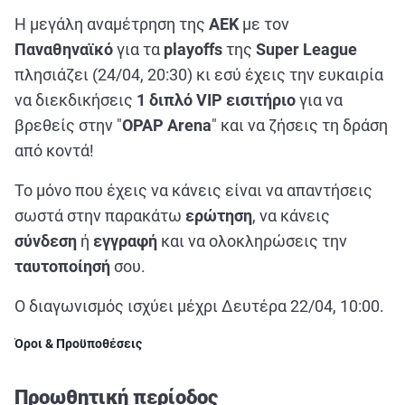
ΑΘΛΗΤΙΚΑ
Η μεγάλη αναμέτρηση της
ΑΕΚ
με τον
ΣΥΝΕΝΤΕΥΞΕΙΣ
Παναθηναϊκό
για τα
playoffs
της
Super League
ΑΘΛΗΤΙΚΕΣ ΜΕΤΑΔΟΣΕΙΣ
πλησιάζει (24/04, 20:30) κι εσύ έχεις την ευκαιρία
να διεκδικήσεις
1 διπλό VIP εισιτήριο
για να
βρεθείς στην "
OPAP Arena
" και να ζήσεις τη δράση
Εξυπηρέτηση Πελατών
από κοντά!
Το μόνο που έχεις να κάνεις είναι να απαντήσεις
σωστά στην παρακάτω
ερώτηση
, να κάνεις
σύνδεση
ή
εγγραφή
και να ολοκληρώσεις την
ταυτοποίησή
σου.
Ο διαγωνισμός ισχύει μέχρι Δευτέρα 22/04, 10:00.
Όροι & Προϋποθέσεις
Προωθητική περίοδος