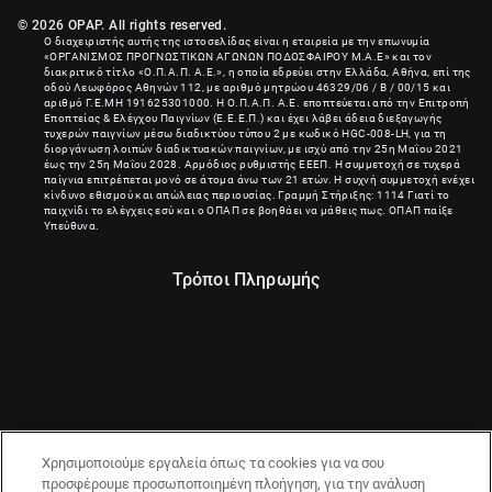
από το νικητή/νικήτρια τότε προκρίνεται ο υπ’ αριθμόν 1 επιλαχόντας/-
ούσα. Ο επιλαχόντας/-ούσα οφείλει να αποδεχτεί το έπαθλο οριστικά και
© 2026 OPAP. All rights reserved.
τελεσίδικα εντός 12 ωρών. Σε περίπτωση εκ νέου άρνησης, αδυναμίας ή εν
Ο διαχειριστής αυτής της ιστοσελίδας είναι η εταιρεία με την επωνυμία
γένει μη αποδοχής του Επάθλου από τον υπ’ αριθμόν 1 επιλαχόντα/-ούσα,
«
ΟΡΓΑΝΙΣΜΟΣ ΠΡΟΓΝΩΣΤΙΚΩΝ ΑΓΩΝΩΝ ΠΟΔΟΣΦΑΙΡΟΥ Μ.Α.Ε
» και τον
τότε προκρίνεται ο υπ’ αριθμόν 2 επιλαχόντας/-ούσα κοκ.
διακριτικό τίτλο «Ο.Π.Α.Π. Α.Ε.», η οποία εδρεύει στην Ελλάδα, Αθήνα, επί της
οδού Λεωφόρος Αθηνών 112, με αριθμό μητρώου 46329/06 / B / 00/15 και
αριθμό Γ.Ε.ΜΗ
191625301000
. Η Ο.Π.Α.Π. Α.Ε. εποπτεύεται από την Επιτροπή
Σε περίπτωση που ουδείς/ουδεμία από τους κληρωθέντες/
Εποπτείας & Ελέγχου Παιγνίων (Ε.Ε.Ε.Π.) και έχει λάβει άδεια διεξαγωγής
κληρωθείσες αποδεχθεί το Έπαθλο εντός των προβλεπόμενων διοριών,
τυχερών παιγνίων μέσω διαδικτύου τύπου 2 με κωδικό HGC-008-LH, για τη
τότε το Έπαθλο απόλλυται και η προωθητική ενέργεια χαρακτηρίζεται ως
διοργάνωση λοιπών διαδικτυακών παιγνίων, με ισχύ από την 25η Μαΐου 2021
περατωθείσα.
έως την 25η Μαΐου 2028. Αρμόδιος ρυθμιστής ΕΕΕΠ. Η συμμετοχή σε τυχερά
παίγνια επιτρέπεται μονό σε άτομα άνω των 21 ετών. Η συχνή συμμετοχή ενέχει
Από τον Διαγωνισμό αποκλείονται όσοι εμπίπτουν στις ακόλουθες
κίνδυνο εθισμού και απώλειας περιουσίας. Γραμμή Στήριξης: 1114 Γιατί το
περιπτώσεις:
παιχνίδι το ελέγχεις εσύ και ο ΟΠΑΠ σε βοηθάει να μάθεις πως. ΟΠΑΠ παίξε
Υπεύθυνα.
- Όσοι δεν έχουν συμπληρώσει το 21ο έτος της
Τρόποι Πληρωμής
ηλικίας τους.
- Όσοι δεν έχουν αποδεχθεί ρητά, πλήρως και
ανεπιφύλακτα τους παρόντες όρους.
- Οι εργαζόμενοι της ΟΠΑΠ Α.Ε. και οι συγγενείς
τους Α’ Βαθμού
Χρησιμοποιούμε εργαλεία όπως τα cookies για να σου
προσφέρουμε προσωποποιημένη πλοήγηση, για την ανάλυση
- Οι ιδιοκτήτες πρακτορείων του ομίλου ΟΠΑΠ και