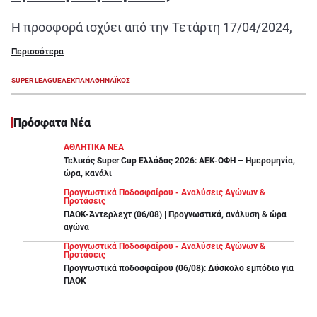
Η προσφορά ισχύει από την Τετάρτη 17/04/2024,
18:00 έως την Δευτέρα 22/04/2024, 09:00.
Περισσότερα
Περιγραφή διαγωνισμού
SUPER LEAGUE
ΑΕΚ
ΠΑΝΑΘΗΝΑΪΚΟΣ
Το PS Blog του Pamestoixima.gr υποδέχεται όλους
Πρόσφατα Νέα
τους παίκτες με έναν μεγάλο διαγωνισμό!
Διεκδικείς ένα (1) διπλό VIP εισιτήριο για τον
ΑΘΛΗΤΙΚΑ ΝΕΑ
Τελικός Super Cup Ελλάδας 2026: ΑΕΚ-ΟΦΗ – Ημερομηνία,
αγώνα ΑΕΚ-Παναθηναϊκός (24/04).
ώρα, κανάλι
Προγνωστικά Ποδοσφαίρου - Αναλύσεις Αγώνων &
Για να μπεις και εσύ στην κλήρωση θα πρέπει:
Προτάσεις
ΠΑΟΚ-Άντερλεχτ (06/08) | Προγνωστικά, ανάλυση & ώρα
Να είσαι εγγεγραμμένος χρήστης του Pamestoixima.gr
αγώνα
Να απαντήσεις σε μία ερώτηση σχετική με το παιχνίδι ΑΕΚ-
Προγνωστικά Ποδοσφαίρου - Αναλύσεις Αγώνων &
Παναθηναϊκός.
Προτάσεις
Να έχεις ολοκληρώσει την ταυτοποίηση του λογαριασμού σου.
Προγνωστικά ποδοσφαίρου (06/08): Δύσκολο εμπόδιο για
Να έχεις αποδεχτεί να λαμβάνεις Επιβραβεύσεις / Προσφορές και άλλες
ΠΑΟΚ
εμπορικές επικοινωνίες.
Όροι και Προϋποθέσεις