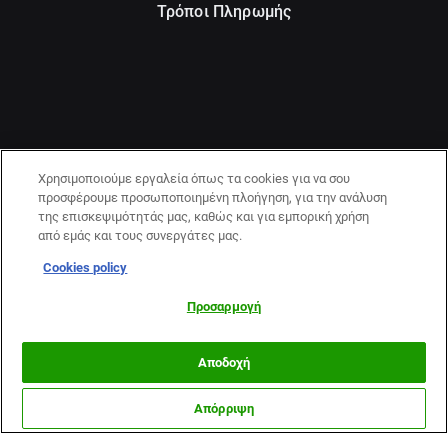
Τρόποι Πληρωμής
Χρησιμοποιούμε εργαλεία όπως τα cookies για να σου
προσφέρουμε προσωποποιημένη πλοήγηση, για την ανάλυση
της επισκεψιμότητάς μας, καθώς και για εμπορική χρήση
από εμάς και τους συνεργάτες μας.
Cookies policy
21+ | ΚΙΝΔΥΝΟΣ ΕΘΙΣΜΟΥ & ΑΠΩΛΕΙΑΣ ΠΕΡΙΟΥΣΙΑΣ | ΠΑΙΞΕ
ΥΠΕΥΘΥΝΑ & ΜΕ ΑΣΦΑΛΕΙΑ | ΕΟΠΑΕ – ΓΡΑΜΜΗ
Προσαρμογή
ΣΥΜΒΟΥΛΕΥΤΙΚΗΣ:1114
Αποδοχή
Απόρριψη
Περισσότερα
ΜΟΥΝΤΙΑΛ
OPTA
TSILILEAGUE
ΔΙΑΓΩΝΙΣΜΟΙ