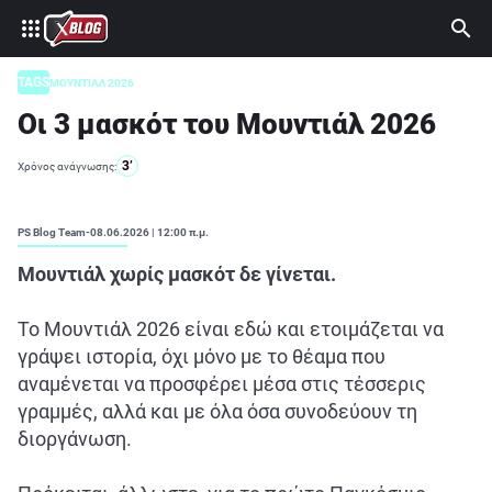
⚽ ΜΟΥΝΤΙΑΛ 2026
ΣΤΟΙΧΗΜΑ
TAGS
ΜΟΥΝΤΙΑΛ 2026
Οι 3 μασκότ του Μουντιάλ 2026
CASINO
ΠΡΟΓΝΩΣΤΙΚΑ ΤIPSTERS
3’
Χρόνος ανάγνωσης:
ΠΡΟΓΝΩΣΤΙΚΑ ΚΑΤΗΓΟΡΙΕΣ
PS Blog Team
-
08.06.2026 | 12:00 π.μ.
ΠΡΟΣΦΟΡΕΣ
Μουντιάλ χωρίς μασκότ δε γίνεται.
ΔΙΑΓΩΝΙΣΜΟΙ
Το Μουντιάλ 2026 είναι εδώ και ετοιμάζεται να
TSILI LEAGUE
γράψει ιστορία, όχι μόνο με το θέαμα που
RETRO
αναμένεται να προσφέρει μέσα στις τέσσερις
γραμμές, αλλά και με όλα όσα συνοδεύουν τη
BLOGS
διοργάνωση.
QUIZ