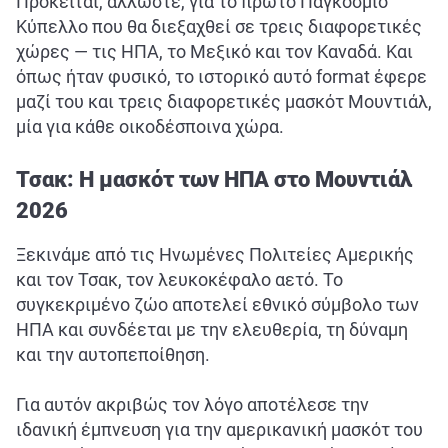
Πρόκειται, άλλωστε, για το πρώτο Παγκόσμιο
ΑΘΛΗΤΙΚΑ
Κύπελλο που θα διεξαχθεί σε τρεις διαφορετικές
ΣΥΝΕΝΤΕΥΞΕΙΣ
χώρες — τις ΗΠΑ, το Μεξικό και τον Καναδά. Και
όπως ήταν φυσικό, το ιστορικό αυτό format έφερε
ΑΘΛΗΤΙΚΕΣ ΜΕΤΑΔΟΣΕΙΣ
μαζί του και τρεις διαφορετικές μασκότ Μουντιάλ,
μία για κάθε οικοδέσποινα χώρα.
Εξυπηρέτηση Πελατών
Τσακ: Η μασκότ των ΗΠΑ στο Μουντιάλ
2026
Ξεκινάμε από τις Ηνωμένες Πολιτείες Αμερικής
και τον Τσακ, τον λευκοκέφαλο αετό. Το
συγκεκριμένο ζώο αποτελεί εθνικό σύμβολο των
ΗΠΑ και συνδέεται με την ελευθερία, τη δύναμη
και την αυτοπεποίθηση.
Για αυτόν ακριβώς τον λόγο αποτέλεσε την
ιδανική έμπνευση για την αμερικανική μασκότ του