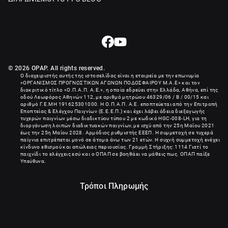
© 2026 OPAP. All rights reserved.
Ο διαχειριστής αυτής της ιστοσελίδας είναι η εταιρεία με την επωνυμία
«
ΟΡΓΑΝΙΣΜΟΣ ΠΡΟΓΝΩΣΤΙΚΩΝ ΑΓΩΝΩΝ ΠΟΔΟΣΦΑΙΡΟΥ Μ.Α.Ε
» και τον
διακριτικό τίτλο «Ο.Π.Α.Π. Α.Ε.», η οποία εδρεύει στην Ελλάδα, Αθήνα, επί της
οδού Λεωφόρος Αθηνών 112, με αριθμό μητρώου 46329/06 / B / 00/15 και
αριθμό Γ.Ε.ΜΗ
191625301000
. Η Ο.Π.Α.Π. Α.Ε. εποπτεύεται από την Επιτροπή
Εποπτείας & Ελέγχου Παιγνίων (Ε.Ε.Ε.Π.) και έχει λάβει άδεια διεξαγωγής
τυχερών παιγνίων μέσω διαδικτύου τύπου 2 με κωδικό HGC-008-LH, για τη
διοργάνωση λοιπών διαδικτυακών παιγνίων, με ισχύ από την 25η Μαΐου 2021
έως την 25η Μαΐου 2028. Αρμόδιος ρυθμιστής ΕΕΕΠ. Η συμμετοχή σε τυχερά
παίγνια επιτρέπεται μονό σε άτομα άνω των 21 ετών. Η συχνή συμμετοχή ενέχει
κίνδυνο εθισμού και απώλειας περιουσίας. Γραμμή Στήριξης: 1114 Γιατί το
παιχνίδι το ελέγχεις εσύ και ο ΟΠΑΠ σε βοηθάει να μάθεις πως. ΟΠΑΠ παίξε
Υπεύθυνα.
Τρόποι Πληρωμής