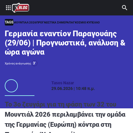
⚽ ΜΟΥΝΤΙΑΛ 2026
ΣΤΟΙΧΗΜΑ
TAGS
ΜΟΥΝΤΙΑΛ 2026
ΠΡΟΓΝΩΣΤΙΚΑ ΣΗΜΕΡΑ
ΠΑΓΚΟΣΜΙΟ ΚΥΠΕΛΛΟ
Γερμανία εναντίον Παραγουάης
CASINO
(29/06) | Προγνωστικά, ανάλυση &
ΠΡΟΓΝΩΣΤΙΚΑ ΤIPSTERS
ώρα αγώνα
ΠΡΟΓΝΩΣΤΙΚΑ ΚΑΤΗΓΟΡΙΕΣ
3’
Χρόνος ανάγνωσης:
ΠΡΟΣΦΟΡΕΣ
ΔΙΑΓΩΝΙΣΜΟΙ
Tasos Nazar
29.06.2026 | 10:48 π.μ.
TSILI LEAGUE
RETRO
Το 3ο ζευγάρι για τη φάση των 32 του
BLOGS
Μουντιάλ 2026 περιλαμβάνει την ομάδα
της Γερμανίας (Ευρώπη) κόντρα στη
QUIZ