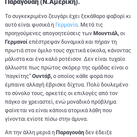
Παραγουάη (Ν.Αμερική).
ΑΘΛΗΤΙΚΑ
ΣΥΝΕΝΤΕΥΞΕΙΣ
Το συγκεκριμένο ζευγάρι έχει ξεκάθαρο φαβορί κι
ΑΘΛΗΤΙΚΕΣ ΜΕΤΑΔΟΣΕΙΣ
αυτό είναι φυσικά η
Γερμανία
. Μετά τις
προηγούμενες απογοητεύσεις των
Μουντιάλ,
οι
Γερμανοί
επέστρεψαν δυναμικά και πήραν τη
Εξυπηρέτηση Πελατών
πρωτιά στον όμιλο τους σχετικά εύκολα, κάνοντας
μάλιστα και ένα καλό ροτέισον. Δεν είναι τυχαίο
άλλωστε πως πρώτος σκόρερ της ομάδας είναι ο
‘παγκίτης”
Ουντάβ,
ο οποίος κάθε φορά που
έμπαινε αλλαγή έβρισκε δίχτυα. Πολύ δουλεμένο
το σύνολο τους, αρκετές οι επιλογές από τον
πάγκο αν χρειαστεί, ενώ μοναδικό πρόβλημα
φαίνεται να είναι κάποια ατομικά λάθη που
γίνονται ενίοτε πίσω στην άμυνα.
Απ την άλλη μεριά η
Παραγουάη
δεν έδειξε