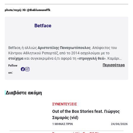
photo/πηγή: IG: @thebluewaveffk
Betface
Betface, ή αλλιώς
Αριστοτέλης Παναγιωτόπουλος
. Απόφοιτος του
Κέντρου Αθλητικού Ρεπορτάζ, από το 2014 ασχολούμαι με το
στοίχημα
και συγκεκριμένα ό,τι αφορά τη «
στρογγυλή θεά
». Καμάρι
μου η
στοιχηματική ομάδα
που έχω χτίσει, η οποία φτάνει τα
5.000
Περισσότερα
Follow
μέλη
στο Telegram, ενώ τα λέμε και από άλλα μέσα κοινωνικής
on:
δικτύωσης. Ο τρόπος που το κατάφερα αυτό δεν είναι… μυστικός, ούτε
υπάρχει κάποια συνταγή επιτυχίας. Σοβαρότητα στη δουλειά και πάνω
από όλα… μεγάλα ποσοστά επιτυχίας!
Πιο σημαντικό από όλα, ο
απόλυτος σεβασμός
προς τον κάθε παίκτη
Διαβάστε ακόμη
ξεχωριστά, στον ίδιο, αλλά και στα ποσά που επενδύει. Έτσι κατάφερα
να κερδίσω την εμπιστοσύνη τους.
ΣΥΝΕΝΤΕΥΞΕΙΣ
Στο
PS Blog
θα δίνουμε προτάσεις με τριάδες - το πολύ τετράδες - με
Out of the Box Stories feat. Γιώργος
μοναδικό στόχο (τι άλλο; ) το ταμείο. Οπότε, όσοι αγαπάτε τα
over
και
τα
σημεία
, είστε στο σωστό μέρος! Μπορεί στην πορεία να κάνουμε και
Σαμαράς (vid)
καινούργια πράγματα, αλλά το πιο σημαντικό από όλα είναι να
1
ΜΗΝΑΣ ΠΡΙΝ
24/06/2026
κερδίσω και την δική σας εμπιστοσύνη. Θα διαβάζω για εσάς, θα