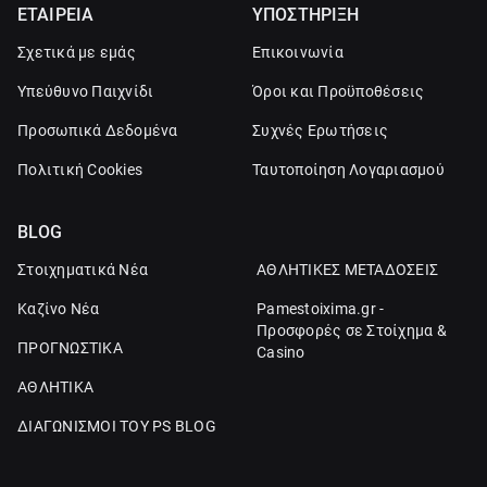
ΕΤΑΙΡΕΙΑ
ΥΠΟΣΤΗΡΙΞΗ
Σχετικά με εμάς
Επικοινωνία
Υπεύθυνο Παιχνίδι
Όροι και Προϋποθέσεις
Προσωπικά Δεδομένα
Συχνές Ερωτήσεις
Πολιτική Cookies
Ταυτοποίηση Λογαριασμού
BLOG
Στοιχηματικά Νέα
ΑΘΛΗΤΙΚΕΣ ΜΕΤΑΔΟΣΕΙΣ
Καζίνο Νέα
Pamestoixima.gr -
Προσφορές σε Στοίχημα &
ΠΡΟΓΝΩΣΤΙΚΑ
Casino
ΑΘΛΗΤΙΚΑ
ΔΙΑΓΩΝΙΣΜΟΙ ΤΟΥ PS BLOG