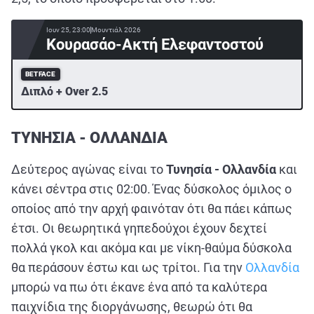
Ιουν 25, 23:00
Μουντιάλ 2026
Κουρασάο-Ακτή Ελεφαντοστού
BETFACE
Διπλό + Over 2.5
ΤΥΝΗΣΙΑ - ΟΛΛΑΝΔΙΑ
Δεύτερος αγώνας είναι το
Τυνησία - Ολλανδία
και
κάνει σέντρα στις 02:00. Ένας δύσκολος όμιλος ο
οποίος από την αρχή φαινόταν ότι θα πάει κάπως
έτσι. Οι θεωρητικά γηπεδούχοι έχουν δεχτεί
πολλά γκολ και ακόμα και με νίκη-θαύμα δύσκολα
θα περάσουν έστω και ως τρίτοι. Για την
Ολλανδία
μπορώ να πω ότι έκανε ένα από τα καλύτερα
παιχνίδια της διοργάνωσης, θεωρώ ότι θα