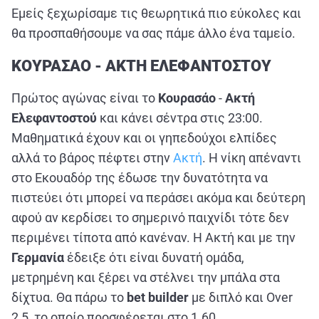
ΑΘΛΗΤΙΚΑ
Εμείς ξεχωρίσαμε τις θεωρητικά πιο εύκολες και
ΣΥΝΕΝΤΕΥΞΕΙΣ
θα προσπαθήσουμε να σας πάμε άλλο ένα ταμείο.
ΑΘΛΗΤΙΚΕΣ ΜΕΤΑΔΟΣΕΙΣ
ΚΟΥΡΑΣΑΟ - ΑΚΤΗ ΕΛΕΦΑΝΤΟΣΤΟΥ
Πρώτος αγώνας είναι το
Κουρασάο
-
Ακτή
Εξυπηρέτηση Πελατών
Ελεφαντοστού
και κάνει σέντρα στις 23:00.
Μαθηματικά έχουν και οι γηπεδούχοι ελπίδες
αλλά το βάρος πέφτει στην
Ακτή
. Η νίκη απέναντι
στο Εκουαδόρ της έδωσε την δυνατότητα να
πιστεύει ότι μπορεί να περάσει ακόμα και δεύτερη
αφού αν κερδίσει το σημερινό παιχνίδι τότε δεν
περιμένει τίποτα από κανέναν. Η Ακτή και με την
Γερμανία
έδειξε ότι είναι δυνατή ομάδα,
μετρημένη και ξέρει να στέλνει την μπάλα στα
δίχτυα. Θα πάρω το
bet builder
με διπλό και Οver
2,5, το οποίο προσφέρεται στο 1.60.