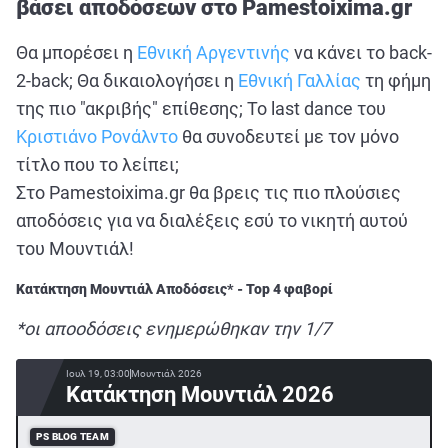
βάσει αποδόσεων στο Pamestoixima.gr
Θα μπορέσει η
Εθνική Αργεντινής
να κάνει το back-
2-back; Θα δικαιολογήσει η
Εθνική Γαλλίας
τη φήμη
της πιο "ακριβής" επίθεσης; Το last dance του
Κριστιάνο Ρονάλντο
θα συνοδευτεί με τον μόνο
τίτλο που το λείπει;
Στο Pamestoixima.gr θα βρεις τις πιο πλούσιες
αποδόσεις για να διαλέξεις εσύ το νικητή αυτού
του Μουντιάλ!
Κατάκτηση Μουντιάλ Αποδόσεις* - Top 4 φαβορί
*οι αποοδόσεις ενημερώθηκαν την 1/7
Ιουλ 19, 03:00
Μουντιάλ 2026
Κατάκτηση Μουντιάλ 2026
PS BLOG TEAM