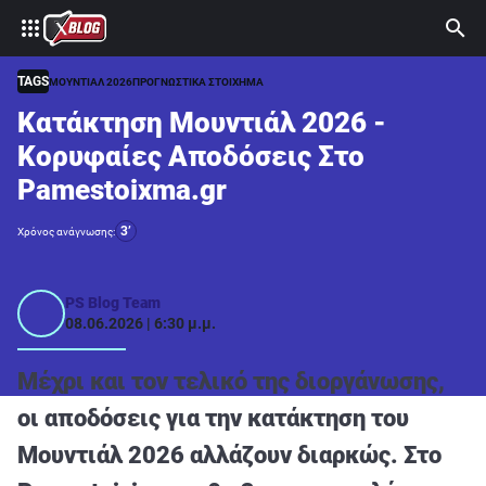
⚽ ΜΟΥΝΤΙΑΛ 2026
ΣΤΟΙΧΗΜΑ
TAGS
ΜΟΥΝΤΙΑΛ 2026
ΠΡΟΓΝΩΣΤΙΚΑ ΣΤΟΙΧΗΜΑ
Κατάκτηση Μουντιάλ 2026 -
CASINO
Κορυφαίες Αποδόσεις Στο
ΠΡΟΓΝΩΣΤΙΚΑ ΤIPSTERS
Pamestoixma.gr
ΠΡΟΓΝΩΣΤΙΚΑ ΚΑΤΗΓΟΡΙΕΣ
3’
Χρόνος ανάγνωσης:
ΠΡΟΣΦΟΡΕΣ
ΔΙΑΓΩΝΙΣΜΟΙ
PS Blog Team
08.06.2026 | 6:30 μ.μ.
TSILI LEAGUE
RETRO
Μέχρι και τον τελικό της διοργάνωσης,
BLOGS
οι αποδόσεις για την κατάκτηση του
Μουντιάλ 2026 αλλάζουν διαρκώς. Στο
QUIZ