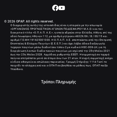
© 2026 OPAP. All rights reserved.
Ο διαχειριστής αυτής της ιστοσελίδας είναι η εταιρεία με την επωνυμία
«
ΟΡΓΑΝΙΣΜΟΣ ΠΡΟΓΝΩΣΤΙΚΩΝ ΑΓΩΝΩΝ ΠΟΔΟΣΦΑΙΡΟΥ Μ.Α.Ε
» και τον
διακριτικό τίτλο «Ο.Π.Α.Π. Α.Ε.», η οποία εδρεύει στην Ελλάδα, Αθήνα, επί της
οδού Λεωφόρος Αθηνών 112, με αριθμό μητρώου 46329/06 / B / 00/15 και
αριθμό Γ.Ε.ΜΗ
191625301000
. Η Ο.Π.Α.Π. Α.Ε. εποπτεύεται από την Επιτροπή
Εποπτείας & Ελέγχου Παιγνίων (Ε.Ε.Ε.Π.) και έχει λάβει άδεια διεξαγωγής
τυχερών παιγνίων μέσω διαδικτύου τύπου 2 με κωδικό HGC-008-LH, για τη
διοργάνωση λοιπών διαδικτυακών παιγνίων, με ισχύ από την 25η Μαΐου 2021
έως την 25η Μαΐου 2028. Αρμόδιος ρυθμιστής ΕΕΕΠ. Η συμμετοχή σε τυχερά
παίγνια επιτρέπεται μονό σε άτομα άνω των 21 ετών. Η συχνή συμμετοχή ενέχει
κίνδυνο εθισμού και απώλειας περιουσίας. Γραμμή Στήριξης: 1114 Γιατί το
παιχνίδι το ελέγχεις εσύ και ο ΟΠΑΠ σε βοηθάει να μάθεις πως. ΟΠΑΠ παίξε
Υπεύθυνα.
Τρόποι Πληρωμής