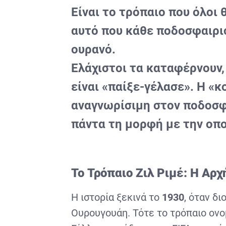
Είναι το τρόπαιο που όλοι 
αυτό που κάθε ποδοσφαιρι
ουρανό.
Ελάχιστοι τα καταφέρνουν,
είναι «παίξε-γέλασε». Η «κ
αναγνωρίσιμη στον ποδοσφα
πάντα τη μορφή με την οπο
Το Τρόπαιο Ζιλ Ριμέ: Η Αρχ
Η ιστορία ξεκινά το
1930
, όταν δ
Ουρουγουάη. Τότε το τρόπαιο ονομ