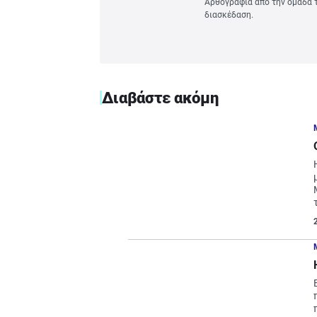
Αρθογραφία από την ομάδα το
διασκέδαση.
Διαβάστε ακόμη