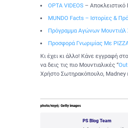
OPTA VIDEOS
– Αποκλειστικό 
MUNDO Facts – Ιστορίες & Π
Πρόγραμμα Αγώνων Μουντιάλ 
Προσφορά Γνωριμίας Με PIZZ
Κι έχει κι άλλο! Κάνε εγγραφή στ
να δεις τις πιο Μουντιαλικές “
Out
Χρήστο Σωτηρακόπουλο, Madney 
photo/πηγή: Getty images
PS Blog Team