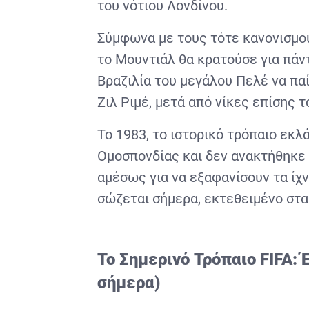
του νότιου Λονδίνου.
Σύμφωνα με τους τότε κανονισμού
το Μουντιάλ θα κρατούσε για πάν
Βραζιλία του μεγάλου Πελέ να παί
Ζιλ Ριμέ, μετά από νίκες επίσης τ
Το 1983, το ιστορικό τρόπαιο εκλ
Ομοσπονδίας και δεν ανακτήθηκε 
αμέσως για να εξαφανίσουν τα ίχ
σώζεται σήμερα, εκτεθειμένο στα 
Το Σημερινό Τρόπαιο FIFA:
σήμερα)