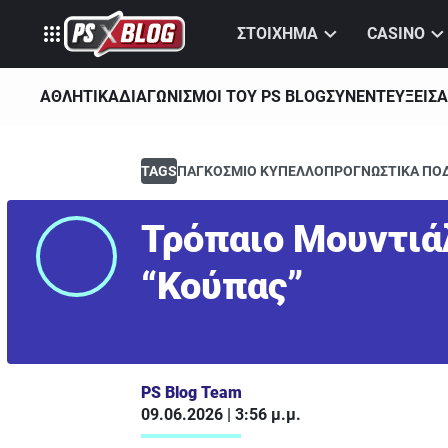
ΣΤΟΙΧΗΜΑ
CASINO
ΑΘΛΗΤΙΚΑ
ΔΙΑΓΩΝΙΣΜΟΙ ΤΟΥ PS BLOG
ΣΥΝΕΝΤΕΥΞΕΙΣ
Α
TAGS
ΠΑΓΚΟΣΜΙΟ ΚΥΠΕΛΛΟ
ΠΡΟΓΝΩΣΤΙΚΑ ΠΟ
Τρόπαιο Μουντιάλ
“Κούπας”
PS Blog Team
09.06.2026 | 3:56 μ.μ.