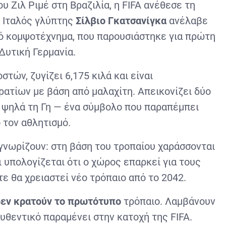
 Ζιλ Ριμέ στη Βραζιλία, η FIFA ανέθεσε τη
Ο Ιταλός γλύπτης
Σίλβιο Γκατσανίγκα
ανέλαβε
νό κομψοτέχνημα, που παρουσιάστηκε για πρώτη
Δυτική Γερμανία.
στών, ζυγίζει 6,175 κιλά και είναι
ατίων με βάση από μαλαχίτη. Απεικονίζει δύο
ψηλά τη Γη — ένα σύμβολο που παραπέμπει
 τον αθλητισμό.
 γνωρίζουν: στη βάση του τροπαίου χαράσσονται
 υπολογίζεται ότι ο χώρος επαρκεί για τους
 θα χρειαστεί νέο τρόπαιο από το 2042.
δεν κρατούν το πρωτότυπο
τρόπαιο. Λαμβάνουν
υθεντικό παραμένει στην κατοχή της FIFA.