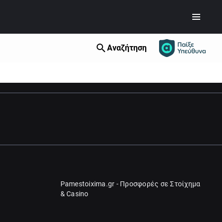
Αναζήτηση
Pamestoixima.gr - Προσφορές σε Στοίχημα
& Casino