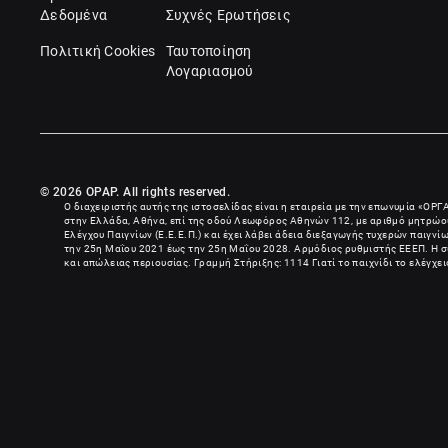
Δεδομένα
Συχνές Ερωτήσεις
Πολιτική Cookies
Ταυτοποίηση
Λογαριασμού
© 2026 OPAP. All rights reserved.
Ο διαχειριστής αυτής της ιστοσελίδας είναι η εταιρεία με την επωνυμία «
ΟΡΓ
στην Ελλάδα, Αθήνα, επί της οδού Λεωφόρος Αθηνών 112, με αριθμό μητρώου
Ελέγχου Παιγνίων (Ε.Ε.Ε.Π.) και έχει λάβει άδεια διεξαγωγής τυχερών παιγν
την 25η Μαΐου 2021 έως την 25η Μαΐου 2028. Αρμόδιος ρυθμιστής ΕΕΕΠ. Η συ
και απώλειας περιουσίας. Γραμμή Στήριξης: 1114 Γιατί το παιχνίδι το ελέγχε