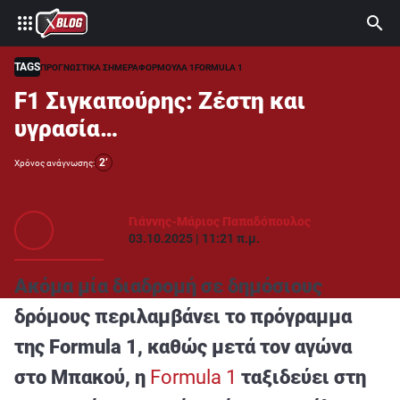
⚽ ΜΟΥΝΤΙΑΛ 2026
ΣΤΟΙΧΗΜΑ
TAGS
ΠΡΟΓΝΩΣΤΙΚΑ ΣΗΜΕΡΑ
ΦΟΡΜΟΥΛΑ 1
FORMULA 1
F1 Σιγκαπούρης: Ζέστη και
CASINO
υγρασία…
ΠΡΟΓΝΩΣΤΙΚΑ ΤIPSTERS
2’
Χρόνος ανάγνωσης:
ΠΡΟΓΝΩΣΤΙΚΑ ΚΑΤΗΓΟΡΙΕΣ
ΠΡΟΣΦΟΡΕΣ
Γιάννης-Μάριος Παπαδόπουλος
03.10.2025 | 11:21 π.μ.
ΔΙΑΓΩΝΙΣΜΟΙ
TSILI LEAGUE
Ακόμα μία διαδρομή σε δημόσιους
RETRO
δρόμους περιλαμβάνει το πρόγραμμα
BLOGS
της Formula 1, καθώς μετά τον αγώνα
QUIZ
στο Μπακού, η
Formula 1
ταξιδεύει στη