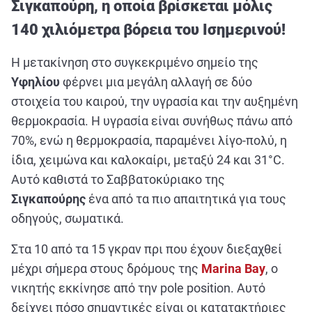
Σιγκαπούρη, η οποία βρίσκεται μόλις
ΑΘΛΗΤΙΚΑ
140 χιλιόμετρα βόρεια του Ισημερινού!
ΣΥΝΕΝΤΕΥΞΕΙΣ
ΑΘΛΗΤΙΚΕΣ ΜΕΤΑΔΟΣΕΙΣ
Η μετακίνηση στο συγκεκριμένο σημείο της
Υφηλίου
φέρνει μια μεγάλη αλλαγή σε δύο
Εξυπηρέτηση Πελατών
στοιχεία του καιρού, την υγρασία και την αυξημένη
θερμοκρασία. Η υγρασία είναι συνήθως πάνω από
70%, ενώ η θερμοκρασία, παραμένει λίγο-πολύ, η
ίδια, χειμώνα και καλοκαίρι, μεταξύ 24 και 31°C.
Αυτό καθιστά το Σαββατοκύριακο της
Σιγκαπούρης
ένα από τα πιο απαιτητικά για τους
οδηγούς, σωματικά.
Στα 10 από τα 15 γκραν πρι που έχουν διεξαχθεί
μέχρι σήμερα στους δρόμους της
Marina Bay
, ο
νικητής εκκίνησε από την pole position. Αυτό
δείχνει πόσο σημαντικές είναι οι κατατακτήριες