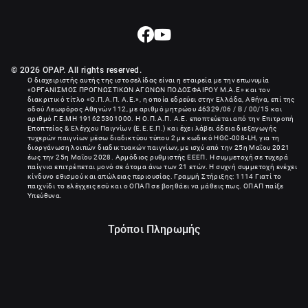
© 2026 OPAP. All rights reserved.
Ο διαχειριστής αυτής της ιστοσελίδας είναι η εταιρεία με την επωνυμία
«
ΟΡΓΑΝΙΣΜΟΣ ΠΡΟΓΝΩΣΤΙΚΩΝ ΑΓΩΝΩΝ ΠΟΔΟΣΦΑΙΡΟΥ Μ.Α.Ε
» και τον
διακριτικό τίτλο «Ο.Π.Α.Π. Α.Ε.», η οποία εδρεύει στην Ελλάδα, Αθήνα, επί της
οδού Λεωφόρος Αθηνών 112, με αριθμό μητρώου 46329/06 / B / 00/15 και
αριθμό Γ.Ε.ΜΗ
191625301000
. Η Ο.Π.Α.Π. Α.Ε. εποπτεύεται από την Επιτροπή
Εποπτείας & Ελέγχου Παιγνίων (Ε.Ε.Ε.Π.) και έχει λάβει άδεια διεξαγωγής
τυχερών παιγνίων μέσω διαδικτύου τύπου 2 με κωδικό HGC-008-LH, για τη
διοργάνωση λοιπών διαδικτυακών παιγνίων, με ισχύ από την 25η Μαΐου 2021
έως την 25η Μαΐου 2028. Αρμόδιος ρυθμιστής ΕΕΕΠ. Η συμμετοχή σε τυχερά
παίγνια επιτρέπεται μονό σε άτομα άνω των 21 ετών. Η συχνή συμμετοχή ενέχει
κίνδυνο εθισμού και απώλειας περιουσίας. Γραμμή Στήριξης: 1114 Γιατί το
παιχνίδι το ελέγχεις εσύ και ο ΟΠΑΠ σε βοηθάει να μάθεις πως. ΟΠΑΠ παίξε
Υπεύθυνα.
Τρόποι Πληρωμής