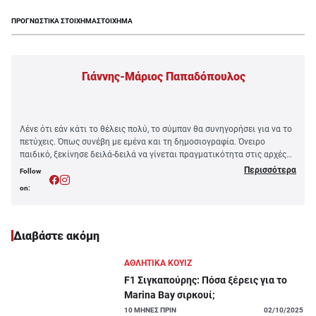
ΠΡΟΓΝΩΣΤΙΚΑ ΣΤΟΙΧΗΜΑ
ΣΤΟΙΧΗΜΑ
Γιάννης-Μάριος Παπαδόπουλος
Λένε ότι εάν κάτι το θέλεις πολύ, το σύμπαν θα συνηγορήσει για να το
πετύχεις. Όπως συνέβη με εμένα και τη δημοσιογραφία. Όνειρο
παιδικό, ξεκίνησε δειλά-δειλά να γίνεται πραγματικότητα στις αρχές
της δεκαετίας του 1990, σε κάποια τοπικά έντυπα της Γλυφάδας. Για
Περισσότερα
Follow
να ξεκινήσει πριν από 30 χρόνια, το καλοκαίρι του 1995, ένα ταξίδι
on:
που διαρκεί μέχρι σήμερα. Ταξίδι μαγευτικό, σε εντυπωσιακές ειδικές
διαδρομές και πίστες παγκοσμίου επιπέδου, γεμάτο με
ήχους
μονοθεσίων
και
αγωνιστικών αυτοκινήτων
. Αλλά και μπάλας. Ποιο
παιδί, άραγε, δεν είχε μαζί του και μια μπάλα, είτε ασπρόμαυρη, είτε
Διαβάστε ακόμη
πορτοκαλί; Πάμε για τα επόμενα... 30, λοιπόν!
ΑΘΛΗΤΙΚΑ ΚΟΥΊΖ
F1 Σιγκαπούρης: Πόσα ξέρεις για το
Marina Bay σιρκουί;
10
ΜΗΝΕΣ ΠΡΙΝ
02/10/2025