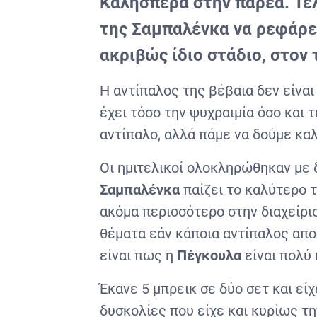
Καλησπέρα στην παρέα. Τελ
της Σαμπαλένκα να ρεφάρει
ακριβώς ίδιο στάδιο, στον 
Η αντίπαλος της βέβαια δεν είνα
έχει τόσο την ψυχραιμία όσο και 
αντίπαλο, αλλά πάμε να δούμε κα
Οι ημιτελικοί ολοκληρώθηκαν με 
Σαμπαλένκα
παίζει το καλύτερο τ
ακόμα περισσότερο στην διαχείρι
θέματα εάν κάποια αντίπαλος απο
είναι πως η
Πέγκουλα
είναι πολύ 
Έκανε 5 μπρεικ σε δύο σετ και είχ
δυσκολίες που είχε και κυρίως τ