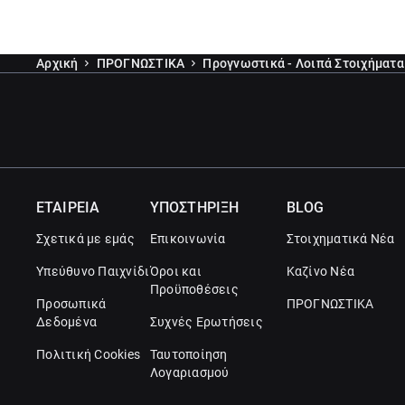
Αρχική
ΠΡΟΓΝΩΣΤΙΚΑ
Προγνωστικά - Λοιπά Στοιχήματα
ΕΤΑΙΡΕΙΑ
ΥΠΟΣΤΗΡΙΞΗ
BLOG
Σχετικά με εμάς
Επικοινωνία
Στοιχηματικά Νέα
Υπεύθυνο Παιχνίδι
Όροι και
Καζίνο Νέα
Προϋποθέσεις
Προσωπικά
ΠΡΟΓΝΩΣΤΙΚΑ
Δεδομένα
Συχνές Ερωτήσεις
Πολιτική Cookies
Ταυτοποίηση
Λογαριασμού