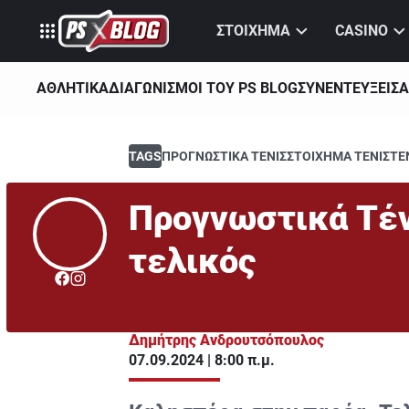
ΣΤΟΙΧΗΜΑ
CASINO
ΑΘΛΗΤΙΚΑ
ΔΙΑΓΩΝΙΣΜΟΙ ΤΟΥ PS BLOG
ΣΥΝΕΝΤΕΥΞΕΙΣ
Α
TAGS
ΠΡΟΓΝΩΣΤΙΚΑ ΤΕΝΙΣ
ΣΤΟΙΧΗΜΑ ΤΕΝΙΣ
ΤΕ
Προγνωστικά Τένι
τελικός
Δημήτρης Ανδρουτσόπουλος
07.09.2024 | 8:00 π.μ.