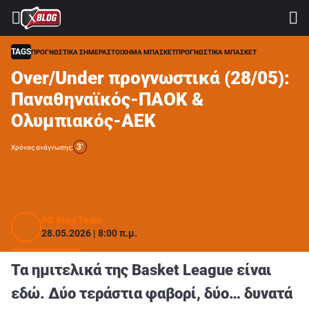
⚽ ΜΟΥΝΤΙΑΛ 2026
ΣΤΟΙΧΗΜΑ
TAGS
ΠΡΟΓΝΩΣΤΙΚΑ ΣΗΜΕΡΑ
ΣΤΟΙΧΗΜΑ ΜΠΑΣΚΕΤ
ΠΡΟΓΝΩΣΤΙΚΑ ΜΠΑΣΚΕΤ
Over/Under προγνωστικά (28/05):
CASINO
Παναθηναϊκός-ΠΑΟΚ &
ΠΡΟΓΝΩΣΤΙΚΑ ΤIPSTERS
Ολυμπιακός-ΑΕΚ
ΠΡΟΓΝΩΣΤΙΚΑ ΚΑΤΗΓΟΡΙΕΣ
3’
Χρόνος ανάγνωσης:
ΠΡΟΣΦΟΡΕΣ
ΔΙΑΓΩΝΙΣΜΟΙ
TSILI LEAGUE
PS Blog Team
28.05.2026 | 8:00 π.μ.
RETRO
BLOGS
Τα ημιτελικά της Basket League είναι
QUIZ
εδώ. Δύο τεράστια φαβορί, δύο… δυνατά