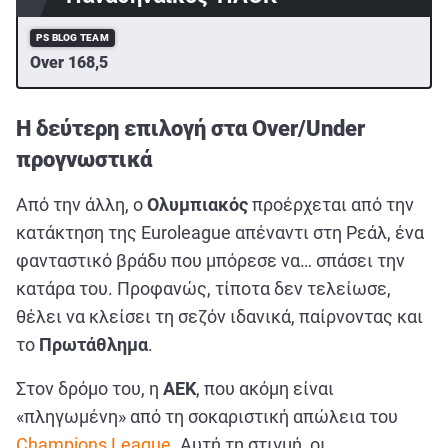
PS BLOG TEAM
Over 168,5
Η δεύτερη επιλογή στα Over/Under
προγνωστικά
Από την άλλη, ο
Ολυμπιακός
προέρχεται από την
κατάκτηση της Euroleague απέναντι στη Ρεάλ, ένα
φανταστικό βράδυ που μπόρεσε να… σπάσει την
κατάρα του. Προφανώς, τίποτα δεν τελείωσε,
θέλει να κλείσει τη σεζόν ιδανικά, παίρνοντας και
το
Πρωτάθλημα
.
Στον δρόμο του, η
ΑΕΚ
, που ακόμη είναι
«πληγωμένη» από τη σοκαριστική απώλεια του
Champions League
. Αυτή τη στιγμή, οι