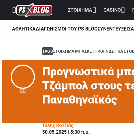
ΣΤΟΙΧΗΜΑ
CASINO
ΑΘΛΗΤΙΚΑ
ΔΙΑΓΩΝΙΣΜΟΙ ΤΟΥ PS BLOG
ΣΥΝΕΝΤΕΥΞΕΙΣ
Α
TAGS
ΣΤΟΙΧΗΜΑ ΜΠΑΣΚΕΤ
ΠΡΟΓΝΩΣΤΙΚΑ ΣΤΟ
Προγνωστικά μπά
Τζάμπολ στους τ
Παναθηναϊκός
Τόλης Κοτζιάς
30.05.2025 | 8:00 π.μ.