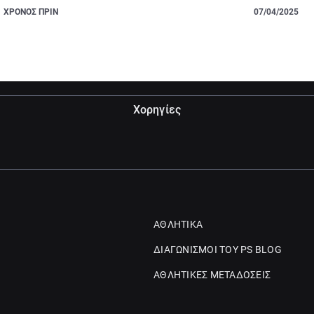
1
ΧΡΟΝΟΣ ΠΡΙΝ
07/04/2025
Χορηγίες
ΑΘΛΗΤΙΚΑ
ΔΙΑΓΩΝΙΣΜΟΙ ΤΟΥ PS BLOG
ΑΘΛΗΤΙΚΕΣ ΜΕΤΑΔΟΣΕΙΣ