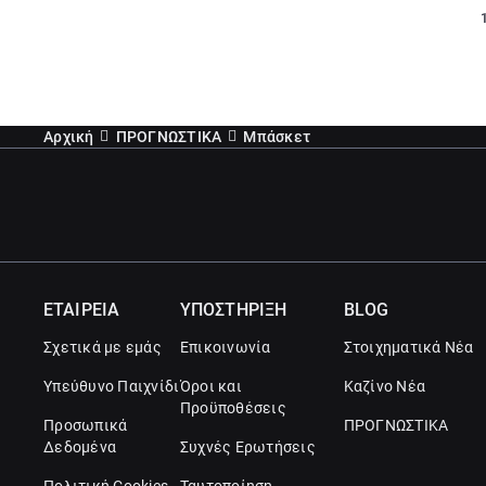
Αρχική
ΠΡΟΓΝΩΣΤΙΚΑ
Μπάσκετ
ΕΤΑΙΡΕΙΑ
ΥΠΟΣΤΗΡΙΞΗ
BLOG
Σχετικά με εμάς
Επικοινωνία
Στοιχηματικά Νέα
Υπεύθυνο Παιχνίδι
Όροι και
Καζίνο Νέα
Προϋποθέσεις
Προσωπικά
ΠΡΟΓΝΩΣΤΙΚΑ
Δεδομένα
Συχνές Ερωτήσεις