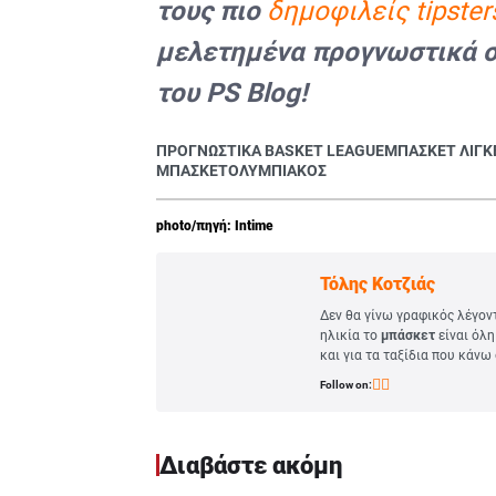
τους πιο
δημοφιλείς tipster
μελετημένα προγνωστικά σ
του PS Blog!
ΠΡΟΓΝΩΣΤΙΚΑ BASKET LEAGUE
ΜΠΑΣΚΕΤ ΛΙΓΚ
ΜΠΑΣΚΕΤ
ΟΛΥΜΠΙΑΚΟΣ
photo/πηγή: Intime
Τόλης Κοτζιάς
Δεν θα γίνω γραφικός λέγον
ηλικία το
μπάσκετ
είναι όλη
και για τα ταξίδια που κάνω
όπως ξέρουν καλά αυτοί που
Follow on:
οποία ήμουν για πολλά χρόν
χρόνια διδάσκω στο
Κέντρο
ΣΚΑΪ 100,3
.
Κοντεύουμε αισίως τα 34 χρ
Διαβάστε ακόμη
Ηχώ» το 1990 και ακολούθησα
«Sportday» από την πρώτη μέ