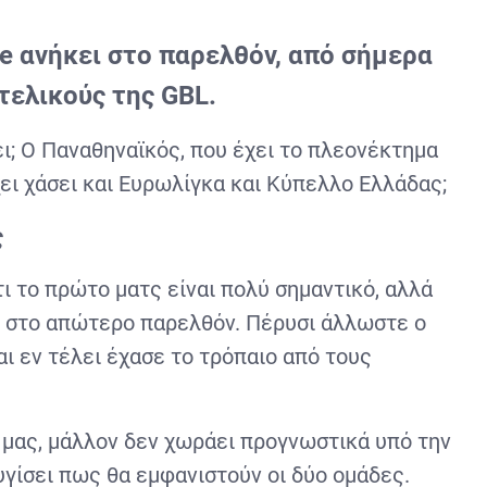
ue ανήκει στο παρελθόν, από σήμερα
τελικούς της GBL.
ει; Ο Παναθηναϊκός, που έχει το πλεονέκτημα
ει χάσει και Ευρωλίγκα και Κύπελλο Ελλάδας;
ς
ι το πρώτο ματς είναι πολύ σημαντικό, αλλά
ν στο απώτερο παρελθόν. Πέρυσι άλλωστε ο
ι εν τέλει έχασε το τρόπαιο από τους
 μας, μάλλον δεν χωράει προγνωστικά υπό την
ζυγίσει πως θα εμφανιστούν οι δύο ομάδες.