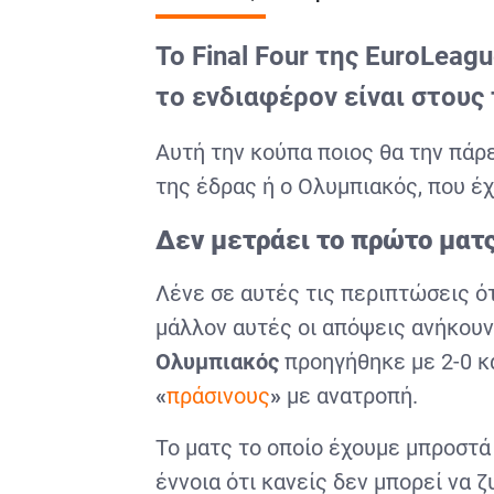
To Final Four της EuroLeag
το ενδιαφέρον είναι στους 
Αυτή την κούπα ποιος θα την πάρ
της έδρας ή ο Ολυμπιακός, που έχ
Δεν μετράει το πρώτο ματ
Λένε σε αυτές τις περιπτώσεις ότ
μάλλον αυτές οι απόψεις ανήκου
Ολυμπιακός
προηγήθηκε με 2-0 κα
«
πράσινους
»
με ανατροπή.
Το ματς το οποίο έχουμε μπροστά
έννοια ότι κανείς δεν μπορεί να 