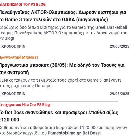
ΔΙΑΓΩΝΙΣΜΟΙ ΤΟΥ PS BLOG
σταθμό «ΑΡΤ», έχοντας μάλιστα κάποια στιγμή τη μοναδική τηλεοπτική
λλάδα!
Παναθηναϊκός AKTOR-Ολυμπιακός: Δωρεάν εισιτήρια για
το Game 3 των τελικών στο ΟΑΚΑ (διαγωνισμός)
Κερδίζεις δυο διπλά εισιτήρια για το Game 3 της Greek Basketball 
League, Παναθηναϊκός AKTOR-Ολυμπιακός με τον διαγωνισμό του 
PS Blog!
1
ΧΡΟΝΟΣ ΠΡΙΝ
29/05/2025
Προγνωστικά Μπάσκετ
Προγνωστικά μπάσκετ (30/05): Με οδηγό τον Τάουνς για
την ανατροπή
Οι Νικς παίζουν το τελευταίο τους χαρτί στο Game 5, απέναντι 
στους μαχητικούς Πέισερς.
1
ΧΡΟΝΟΣ ΠΡΙΝ
29/05/2025
Στοιχηματικά Νέα Στο PS Blog
Το Bet Boss ανανεώθηκε και προσφέρει έπαθλα αξίας
€120.000
Καθημερινά και εβδομαδιαία δώρα αξίας €120.000 σε περιμένουν 
στο δωρεάν παιχνίδι του 
Pamestoixima.gr
, 
Bet Boss
!