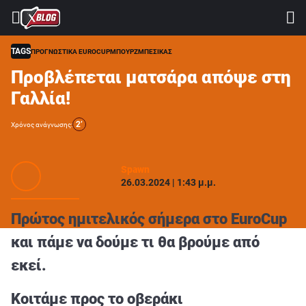
⚽ ΜΟΥΝΤΙΑΛ 2026
ΣΤΟΙΧΗΜΑ
TAGS
ΠΡΟΓΝΩΣΤΙΚΑ EUROCUP
ΜΠΟΥΡΖ
ΜΠΕΣΙΚΑΣ
Προβλέπεται ματσάρα απόψε στη
CASINO
Γαλλία!
ΠΡΟΓΝΩΣΤΙΚΑ ΤIPSTERS
2’
Χρόνος ανάγνωσης:
ΠΡΟΓΝΩΣΤΙΚΑ ΚΑΤΗΓΟΡΙΕΣ
ΠΡΟΣΦΟΡΕΣ
Spawn
26.03.2024 | 1:43 μ.μ.
ΔΙΑΓΩΝΙΣΜΟΙ
TSILI LEAGUE
Πρώτος ημιτελικός σήμερα στο EuroCup
RETRO
και πάμε να δούμε τι θα βρούμε από
BLOGS
εκεί.
QUIZ
Κοιτάμε προς το οβεράκι