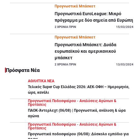
Στο Πάνθεον των κορυφαίων ταμείων της στοιχηματικής μου
Προγνωστικά Μπάσκετ
καριέρας, την πρώτη θέση καταλαμβάνει επάξια το θρυλικό buzzer
beater του
Κώστα Σλούκα
στα playoffs της
EuroLeague
2022-23, καθώς
Προγνωστικά EuroLeague: Μικρό
πλήρωσε τη νίκη του
Ολυμπιακού
.
πρόγραμμα με δύο σημεία από Ευρώπη
Με περισσότερες γνώσεις για το παρελθόν των παικτών και από τον
2
ΧΡΟΝΙΑ ΠΡΙΝ
15/03/2024
Δημήτρη Χατζηγεωργίου, δεν πρόκειται να αναρωτηθείς ποτέ «
που τα
βρήκαμε αυτά τα φυντάνια;
». Αν θες να πας ταμείαχαχαχα λοιπόν,
Προγνωστικά Μπάσκετ
ακόλουθησε με και θα σταματήσεις να είσαι χάστης. Όλη η αλήθεια
Προγνωστικά Μπάσκετ: Δυάδα
στα άρθρα μου στο
PS Blog
!
ευρωπαϊκού και αμερικανικού
μπάσκετ
2
ΧΡΟΝΙΑ ΠΡΙΝ
13/03/2024
Πρόσφατα Νέα
ΑΘΛΗΤΙΚΑ ΝΕΑ
Τελικός Super Cup Ελλάδας 2026: ΑΕΚ-ΟΦΗ – Ημερομηνία,
ώρα, κανάλι
Προγνωστικά Ποδοσφαίρου - Αναλύσεις Αγώνων &
Προτάσεις
ΠΑΟΚ-Άντερλεχτ (06/08) | Προγνωστικά, ανάλυση & ώρα
αγώνα
Προγνωστικά Ποδοσφαίρου - Αναλύσεις Αγώνων &
Προτάσεις
Προγνωστικά ποδοσφαίρου (06/08): Δύσκολο εμπόδιο για