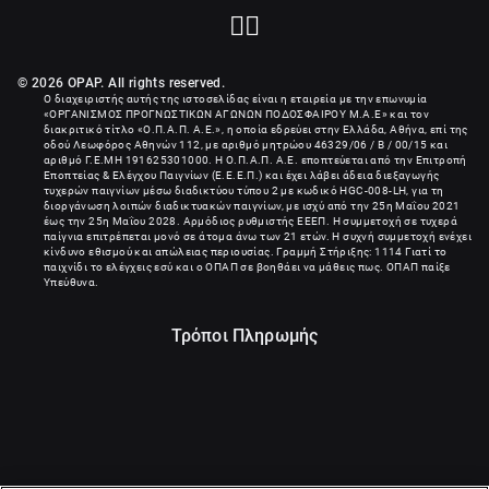
© 2026 OPAP. All rights reserved.
Ο διαχειριστής αυτής της ιστοσελίδας είναι η εταιρεία με την επωνυμία
«
ΟΡΓΑΝΙΣΜΟΣ ΠΡΟΓΝΩΣΤΙΚΩΝ ΑΓΩΝΩΝ ΠΟΔΟΣΦΑΙΡΟΥ Μ.Α.Ε
» και τον
διακριτικό τίτλο «Ο.Π.Α.Π. Α.Ε.», η οποία εδρεύει στην Ελλάδα, Αθήνα, επί της
οδού Λεωφόρος Αθηνών 112, με αριθμό μητρώου 46329/06 / B / 00/15 και
αριθμό Γ.Ε.ΜΗ
191625301000
. Η Ο.Π.Α.Π. Α.Ε. εποπτεύεται από την Επιτροπή
Εποπτείας & Ελέγχου Παιγνίων (Ε.Ε.Ε.Π.) και έχει λάβει άδεια διεξαγωγής
τυχερών παιγνίων μέσω διαδικτύου τύπου 2 με κωδικό HGC-008-LH, για τη
διοργάνωση λοιπών διαδικτυακών παιγνίων, με ισχύ από την 25η Μαΐου 2021
έως την 25η Μαΐου 2028. Αρμόδιος ρυθμιστής ΕΕΕΠ. Η συμμετοχή σε τυχερά
παίγνια επιτρέπεται μονό σε άτομα άνω των 21 ετών. Η συχνή συμμετοχή ενέχει
κίνδυνο εθισμού και απώλειας περιουσίας. Γραμμή Στήριξης: 1114 Γιατί το
παιχνίδι το ελέγχεις εσύ και ο ΟΠΑΠ σε βοηθάει να μάθεις πως. ΟΠΑΠ παίξε
Υπεύθυνα.
Τρόποι Πληρωμής