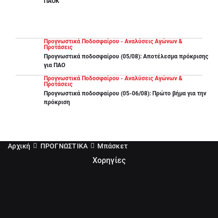
ΠΑΟΚ
Προγνωστικά Ποδοσφαίρου - Αναλύσεις Αγώνων &
Προτάσεις
Προγνωστικά ποδοσφαίρου (05/08): Αποτέλεσμα πρόκρισης
για ΠΑΟ
Προγνωστικά Ποδοσφαίρου - Αναλύσεις Αγώνων &
Προτάσεις
Προγνωστικά ποδοσφαίρου (05-06/08): Πρώτο βήμα για την
πρόκριση
Αρχική
ΠΡΟΓΝΩΣΤΙΚΑ
Μπάσκετ
Χορηγίες