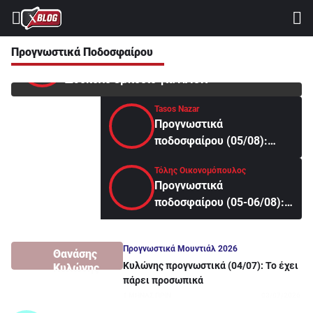
⚽ ΜΟΥΝΤΙΑΛ 2026
ΣΤΟΙΧΗΜΑ
Tasos Nazar
Προγνωστικά Ποδοσφαίρου
Προγνωστικά ποδοσφαίρου (06/08):
CASINO
Δύσκολο εμπόδιο για ΠΑΟΚ
ΠΡΟΓΝΩΣΤΙΚΑ ΤIPSTERS
Tasos Nazar
Προγνωστικά
ΠΡΟΓΝΩΣΤΙΚΑ ΚΑΤΗΓΟΡΙΕΣ
ποδοσφαίρου (05/08):
Αποτέλεσμα πρόκρισης
ΠΡΟΣΦΟΡΕΣ
Τόλης Οικονομόπουλος
για ΠΑΟ
Προγνωστικά
ΔΙΑΓΩΝΙΣΜΟΙ
ποδοσφαίρου (05-06/08):
TSILI LEAGUE
Πρώτο βήμα για την
πρόκριση
RETRO
Προγνωστικά Μουντιάλ 2026
Θανάσης
BLOGS
Κυλώνης προγνωστικά (04/07): Το έχει
Κυλώνης
πάρει προσωπικά
QUIZ
1
ΜΗΝΑΣ ΠΡΙΝ
03/07/2026