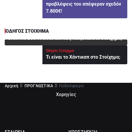
προβλέψεις του απέφεραν σχεδόν
7.800€!
ΟΔΗΓΟΣ ΣΤΟΙΧΗΜΑ
Οδηγός Στοίχημα
Draw No Bet: Τι είναι και πώς παίζεται στο στοίχημα;
Οδηγός Στοίχημα
Τι είναι το Χάντικαπ στο Στοίχημα;
Αρχική
ΠΡΟΓΝΩΣΤΙΚΑ
Ποδόσφαιρο
Χορηγίες