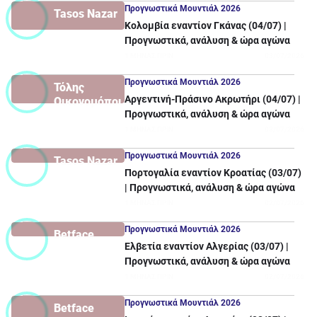
ΑΘΛΗΤΙΚΑ
Προγνωστικά Μουντιάλ 2026
Tasos Nazar
Κολομβία εναντίον Γκάνας (04/07) |
ΣΥΝΕΝΤΕΥΞΕΙΣ
Προγνωστικά, ανάλυση & ώρα αγώνα
ΑΘΛΗΤΙΚΕΣ ΜΕΤΑΔΟΣΕΙΣ
1
ΜΗΝΑΣ ΠΡΙΝ
03/07/2026
Προγνωστικά Μουντιάλ 2026
Τόλης
Εξυπηρέτηση Πελατών
Αργεντινή-Πράσινο Ακρωτήρι (04/07) |
Οικονομόπουλος
Προγνωστικά, ανάλυση & ώρα αγώνα
1
ΜΗΝΑΣ ΠΡΙΝ
03/07/2026
Προγνωστικά Μουντιάλ 2026
Tasos Nazar
Πορτογαλία εναντίον Κροατίας (03/07)
| Προγνωστικά, ανάλυση & ώρα αγώνα
1
ΜΗΝΑΣ ΠΡΙΝ
02/07/2026
Προγνωστικά Μουντιάλ 2026
Betface
Ελβετία εναντίον Αλγερίας (03/07) |
Προγνωστικά, ανάλυση & ώρα αγώνα
1
ΜΗΝΑΣ ΠΡΙΝ
02/07/2026
Προγνωστικά Μουντιάλ 2026
Betface