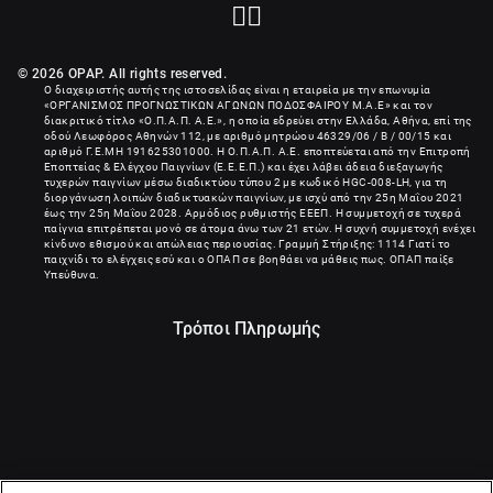
© 2026 OPAP. All rights reserved.
Ο διαχειριστής αυτής της ιστοσελίδας είναι η εταιρεία με την επωνυμία
«
ΟΡΓΑΝΙΣΜΟΣ ΠΡΟΓΝΩΣΤΙΚΩΝ ΑΓΩΝΩΝ ΠΟΔΟΣΦΑΙΡΟΥ Μ.Α.Ε
» και τον
διακριτικό τίτλο «Ο.Π.Α.Π. Α.Ε.», η οποία εδρεύει στην Ελλάδα, Αθήνα, επί της
οδού Λεωφόρος Αθηνών 112, με αριθμό μητρώου 46329/06 / B / 00/15 και
αριθμό Γ.Ε.ΜΗ
191625301000
. Η Ο.Π.Α.Π. Α.Ε. εποπτεύεται από την Επιτροπή
Εποπτείας & Ελέγχου Παιγνίων (Ε.Ε.Ε.Π.) και έχει λάβει άδεια διεξαγωγής
τυχερών παιγνίων μέσω διαδικτύου τύπου 2 με κωδικό HGC-008-LH, για τη
διοργάνωση λοιπών διαδικτυακών παιγνίων, με ισχύ από την 25η Μαΐου 2021
έως την 25η Μαΐου 2028. Αρμόδιος ρυθμιστής ΕΕΕΠ. Η συμμετοχή σε τυχερά
παίγνια επιτρέπεται μονό σε άτομα άνω των 21 ετών. Η συχνή συμμετοχή ενέχει
κίνδυνο εθισμού και απώλειας περιουσίας. Γραμμή Στήριξης: 1114 Γιατί το
παιχνίδι το ελέγχεις εσύ και ο ΟΠΑΠ σε βοηθάει να μάθεις πως. ΟΠΑΠ παίξε
Υπεύθυνα.
Τρόποι Πληρωμής