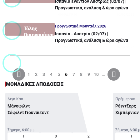
Ισπανία εναντίον Αυστρίας (02/07) |
Προγνωστικά, ανάλυση & ώρα αγώνα
1
ΜΗΝΑΣ ΠΡΙΝ
02/07/2026
Προγνωστικά Μουντιάλ 2026
Τόλης
Ισπανία - Αυστρία (02/07) |
Οικονομόπουλος
Προγνωστικά, ανάλυση & ώρα αγώνα
1
ΜΗΝΑΣ ΠΡΙΝ
02/07/2026
1
2
3
4
5
6
7
8
9
10
…
ΜΟΝΑΔΙΚΕΣ ΑΠΟΔΟΣΕΙΣ
Λιγκ Καπ
Πρέμιερσιπ
Μάνσφιλντ
Ρέιντζερς
Σέφιλντ Γιουνάιτεντ
Χιμπέρνιαν
Σήμερα, 6:00 μ.μ.
Σήμερα, 6:00 μ
1
X
2
1