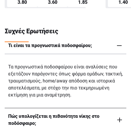
3.80
3.60
1.85
1.40
Συχνές Ερωτήσεις
Τι είναι τα προγνωστικά ποδοσφαίρου;
Τα προγνωστικά ποδοσφαίρου είναι αναλύσεις που
εξετάζουν παράγοντες όπως φόρμα ομάδων, τακτική,
τραυματισμούς, home/away απόδοση και ιστορικά
αποτελέσματα, με στόχο την πιο τεκμηριωμένη
εκτίμηση για μια αναμέτρηση.
Πώς υπολογίζεται η πιθανότητα νίκης στο
ποδόσφαιρο;