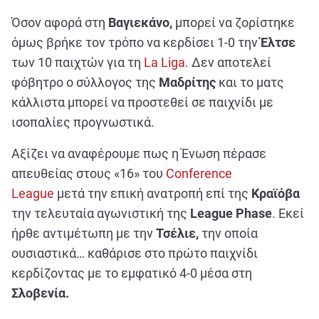
Όσον αφορά στη
Βαγιεκάνο,
μπορεί να ζορίστηκε
όμως βρήκε τον τρόπο να κερδίσει 1-0 την
Έλτσε
των 10 παιχτών για τη
La Liga
. Δεν αποτελεί
φόβητρο ο σύλλογος της
Μαδρίτης
και το ματς
κάλλιστα μπορεί να προστεθεί σε παιχνίδι με
ισοπαλίες προγνωστικά.
Αξίζει να αναφέρουμε πως η Ένωση πέρασε
απευθείας στους «16» του
Conference
League
μετά την επική ανατροπή επί της
Κραϊόβα
την τελευταία αγωνιστική της
League Phase
. Εκεί
ήρθε αντιμέτωπη με την
Τσέλιε,
την οποία
ουσιαστικά… καθάρισε στο πρώτο παιχνίδι
κερδίζοντας με το εμφατικό 4-0 μέσα στη
Σλοβενία.