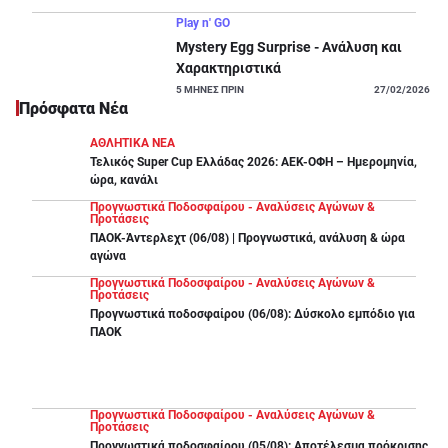
Play n' GO
Mystery Egg Surprise - Ανάλυση και
Χαρακτηριστικά
5
ΜΗΝΕΣ ΠΡΙΝ
27/02/2026
Πρόσφατα Νέα
ΑΘΛΗΤΙΚΑ ΝΕΑ
Τελικός Super Cup Ελλάδας 2026: ΑΕΚ-ΟΦΗ – Ημερομηνία,
ώρα, κανάλι
Προγνωστικά Ποδοσφαίρου - Αναλύσεις Αγώνων &
Προτάσεις
ΠΑΟΚ-Άντερλεχτ (06/08) | Προγνωστικά, ανάλυση & ώρα
αγώνα
Προγνωστικά Ποδοσφαίρου - Αναλύσεις Αγώνων &
Προτάσεις
Προγνωστικά ποδοσφαίρου (06/08): Δύσκολο εμπόδιο για
ΠΑΟΚ
Προγνωστικά Ποδοσφαίρου - Αναλύσεις Αγώνων &
Προτάσεις
Προγνωστικά ποδοσφαίρου (05/08): Αποτέλεσμα πρόκρισης