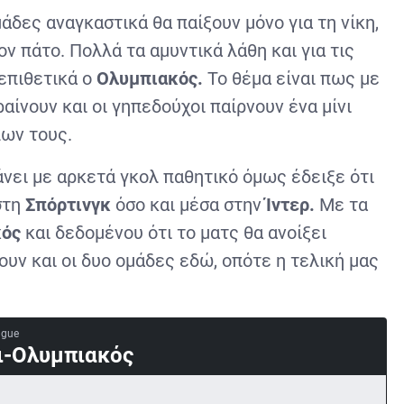
μάδες αναγκαστικά θα παίξουν μόνο για τη νίκη,
 πάτο. Πολλά τα αμυντικά λάθη και για τις
επιθετικά ο
Ολυμπιακός.
Το θέμα είναι πως με
αίνουν και οι γηπεδούχοι παίρνουν ένα μίνι
λων τους.
άνει με αρκετά γκολ παθητικό όμως έδειξε ότι
στη
Σπόρτινγκ
όσο και μέσα στην
Ίντερ.
Με τα
κός
και δεδομένου ότι το ματς θα ανοίξει
υν και οι δυο ομάδες εδώ, οπότε η τελική μας
ague
ι-Ολυμπιακός