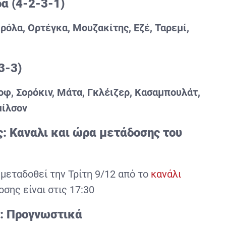
α (4-2-3-1)
ιρόλα, Ορτέγκα, Μουζακίτης, Εζέ, Ταρεμί,
3-3)
φ, Σορόκιν, Μάτα, Γκλέιζερ, Κασαμπουλάτ,
μίλσον
: Καναλι και ώρα μετάδοσης του
μεταδοθεί την Τρίτη 9/12 από το
κανάλι
οσης είναι στις 17:30
: Προγνωστικά