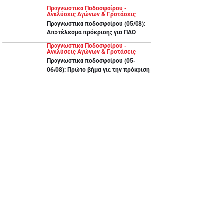
Προγνωστικά Ποδοσφαίρου -
Αναλύσεις Αγώνων & Προτάσεις
Προγνωστικά ποδοσφαίρου (05/08):
Αποτέλεσμα πρόκρισης για ΠΑΟ
Προγνωστικά Ποδοσφαίρου -
Αναλύσεις Αγώνων & Προτάσεις
Προγνωστικά ποδοσφαίρου (05-
06/08): Πρώτο βήμα για την πρόκριση