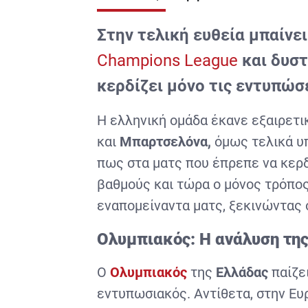
Στην τελική ευθεία μπαίνει
Champions League
και δυστ
κερδίζει μόνο τις εντυπώσε
Η ελληνική ομάδα έκανε εξαιρετι
και
Μπαρτσελόνα,
όμως τελικά υπ
πως στα ματς που έπρεπε να κερ
βαθμούς και τώρα ο μόνος τρόπος 
εναπομείναντα ματς, ξεκινώντας
Ολυμπιακός: Η ανάλυση τη
Ο
Ολυμπιακός
της
Ελλάδας
παίζει
εντυπωσιακός. Αντίθετα, στην Ε