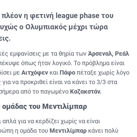
 πλέον η φετινή league phase του
υχώς ο Ολυμπιακός μέχρι τώρα
ις.
κές εμφανίσεις με τα θηρία των
Άρσεναλ, Ρεάλ
έκυψε όπως ήταν λογικό. Το πρόβλημα είναι
δίσει με
Αιτχόφεν
και
Πάφο
πέταξε χωρίς λόγο
για να προκριθεί είναι να κάνει το 3/3 στα
 σήμερα από το παγωμένο
Καζακστάν.
ς ομάδας του Μεντιλίμπαρ
 απλά για να κερδίζει χωρίς να είναι
υρώπη η ομάδα του
Μεντιλίμπαρ
κάνει πολύ