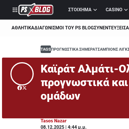
ΣΤΟΙΧΗΜΑ
CASINO
ΑΘΛΗΤΙΚΑ
ΔΙΑΓΩΝΙΣΜΟΙ ΤΟΥ PS BLOG
ΣΥΝΕΝΤΕΥΞΕΙΣ
Α
TAGS
ΠΡΟΓΝΩΣΤΙΚΑ ΣΗΜΕΡΑ
ΤΣΑΜΠΙΟΝΣ ΛΙΓΚ
Καϊράτ Αλμάτι-Ολ
προγνωστικά και
ομάδων
Tasos Nazar
08.12.2025 | 4:44 μ.μ.